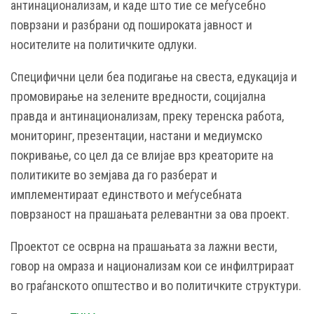
антинационализам, и каде што тие се меѓусебно
поврзани и разбрани од пошироката јавност и
носителите на политичките одлуки.
Специфични цели беа подигање на свеста, едукација и
промовирање на зелените вредности, социјална
правда и антинационализам, преку теренска работа,
мониторинг, презентации, настани и медиумско
покривање, со цел да се влијае врз креаторите на
политиките во земјава да го разберат и
имплементираат единството и меѓусебната
поврзаност на прашањата релевантни за ова проект.
Проектот се осврна на прашањата за лажни вести,
говор на омраза и национализам кои се инфилтрираат
во граѓанското општество и во политичките структури.