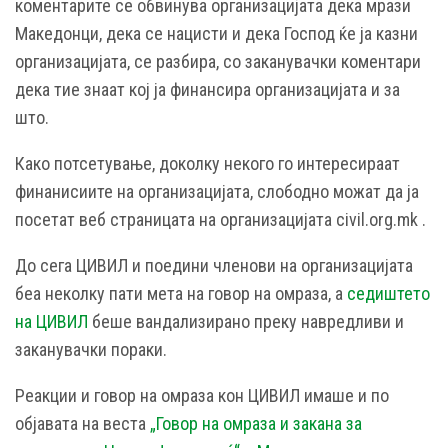
коментарите се обвинува организацијата дека мрази
Македонци, дека се нацисти и дека Господ ќе ја казни
организацијата, се разбира, со заканувачки коментари
дека тие знаат кој ја финансира организацијата и за
што.
Како потсетување, доколку некого го интересираат
финанисиите на организацијата, слободно можат да ја
посетат веб страницата на организацијата civil.org.mk .
До сега ЦИВИЛ и поедини членови на организацијата
беа неколку пати мета на говор на омраза, а
седиштето
на ЦИВИЛ
беше вандализирано преку навредливи и
заканувачки пораки.
Реакции и говор на омраза кон ЦИВИЛ имаше и по
објавата на веста
„Говор на омраза и закана за