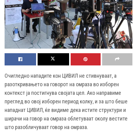
Очигледно нападите кон ЦИВИЛ не стивнуваат, а
разоткривањето на говорот на омраза во изборен
контекст ја постигнува својата цел.
Ако направиме
преглед во овој изборен период колку, и за што беше
нападнат ЦИВИЛ, ќе видиме дека истите структури и
ширачи на говор на омраза облетуваат околу вестите
што разобличуваат говор на омраза.