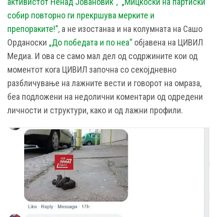
активистот Ненад Јовановиќ“,
„Мицкоски на партиски
собир повторно ги прекршува мерките и
препораките!“,
а не изостанаа и на колумната на Сашо
Орданоски
„До победата и по неа“
објавена на ЦИВИЛ
Медиа. И ова се само мал дел од содржините кои од
моментот кога ЦИВИЛ започна со секојдневно
разбличување на лажните вести и говорот на омраза,
беа подложени на недолични коментари од одредени
личности и структури, како и од лажни профили.