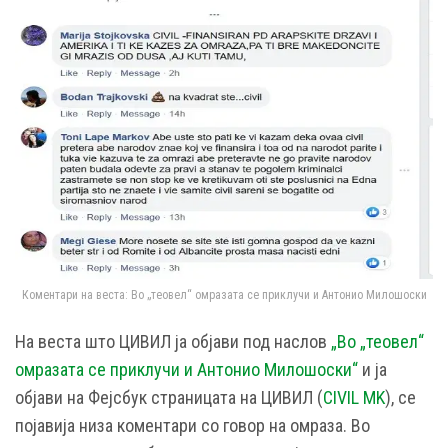
Коментари на веста: Во „теовел“ омразата се приклучи и Антонио Милошоски
На веста што ЦИВИЛ ја објави под наслов
„Во „теовел“
омразата се приклучи и Антонио Милошоски“
и ја
објави на Фејсбук страницата на ЦИВИЛ (
CIVIL MK
), се
појавија низа коментари со говор на омраза. Во