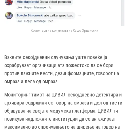
Коментари на колумната на Сашо Орданоски
Ваквите секојдневни случувања уште повеќе ја
охрабруваат организацијата пожестоко да се бори
против лажните вести, дезинформациите, говорот на
омраза и дела од омраза.
Мониторинг тимот на ЦИВИЛ секојдневно детектира и
архивира содржини со говор на омраза и дел од тие ги
објавувва на својата медумска платформа. ЦИВИЛ ги
повикува надлежните институции да се ангажираат
максимално во спречувањето на ширење на говор на