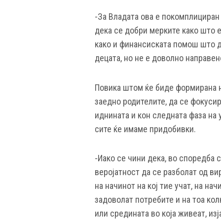
-За Владата ова е покомплициран
дека се добри мерките како што 
како и финансиската помош што до
децата, но не е доволно направено
Повика штом ќе биде формирана но
заедно родителите, да се фокусир
иднината и кон следната фаза на у
сите ќе имаме придобивки.
-Иако се чини дека, во споредба 
веројатност да се разболат од ви
на начинот на кој тие учат, на нач
задоволат потребите и на тоа кол
или средината во која живеат, из