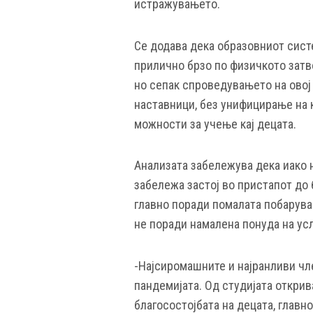
истражувањето.
Се додава дека образовниот сист
прилично брзо по физичкото зат
но сепак спроведувањето на овој
наставници, без унифицирање на 
можности за учење кај децата.
Анализата забележува дека иако 
забележа застој во пристапот до 
главно поради помалата побарувач
не поради намалена понуда на усл
-Најсиромашните и најранливи чл
пандемијата. Од студијата открив
благосостојбата на децата, главн