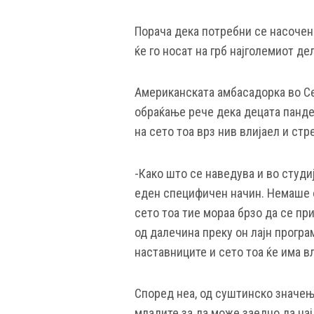
Порача дека потребни се насочен
ќе го носат на грб најголемиот де
Американската амбасадорка во Се
обраќање рече дека децата пандем
на сето тоа врз нив влијаел и стр
-Како што се наведува и во студиј
еден специфичен начин. Немаше 
сето тоа тие мораа брзо да се пр
од далечина преку он лајн програм
наставниците и сето тоа ќе има в
Според неа, од суштинско значењ
младите за да може заедно да на