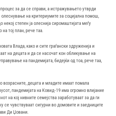
 процес за да се справи, а истражувањето утврди
е олеснување на критериумите за социјална помош,
 некој степен ја олеснија сиромаштијата меѓу
 на тој план, рече таа.
вата Влада, како и сите граѓански здруженија и
аат на децата и да се насочат кон обликување на
правување на пандемијата, бидејќи од тоа, рече таа,
со возрасните, децата и младите имаат помала
русот, пандемијата на Ковид-19 има огромно влијание
инот на кој нивните семејства заработуваат за да ги
ку се чувствуваат сигурни во домовите и заедниците
јави Ди Џовани.