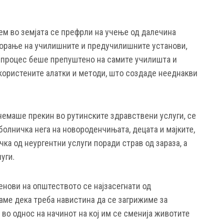
ем во земјата се префрли на учење од далечина
ворање на училишните и предучилишните установи,
 процес беше препуштено на самите училишта и
користените алатки и методи, што создаде нееднакви
немаше прекин во рутинските здравствени услуги, се
болничка нега на новороденчињата, децата и мајките,
ка од неургентни услуги поради страв од зараза, а
уги.
енови на општеството се најзасегнати од
аме дека треба навистина да се загрижиме за
о во однос на начинот на кој им се сменија животите