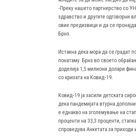
-Преку нашето партнерство со УН
здравство и другите одговорни в
овие предизвици и да се пронајда
Брнз.
Истакна дека мора да се градат п
понатаму. Брнз во своето обраќа
доделија 1,5 милиони долари фин
со кризата на Ковид-19.
Ковид-19 ја засили детската сир
дека пандемијата втурна дополни
е еднакво на зголемување на стап
проценти на 33,3 проценти, стапк
спроведува Анкетата за приходи и