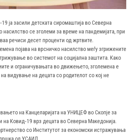
-19 ја засили детската сиромаштија во Северна
о насилство се зголеми за време на пандемијата, при
ваа речиси десет проценти од жртвите.
лемена појава на врсничко насилство меѓу згрижените
згрижување во системот на социјална заштита. Како
иите и ограничувањата во движењето, зголемена е
 на видување на децата со родителот со кој не
увањето на Канцеларијата на УНИЦЕФ во Скопје за
и на Ковид-19 врз децата во Северна Македонија.
артнерство со Институтот за економски истражувања
ддршка од УСАИД.