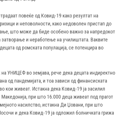
традаат повеќе од Ковид-19 како резултат на
ризици и неповолности, како недоволен пристап до
ање, што може да биде особено важно за напредокот
а затворање и неработење на училиштата. Ваквите
децата од ромската популација, се потенцира во
к на УНИЦЕФ во земјава, рече дека децата индиректно
ана од пандемијата, и тоа зависи од финансиската
во кои живеат. Истакна дека Ковид-19 ја засилил
 Македонија, при што 16.000 деца живеат под прагот
мејното насилство, истакна Ди Џовани, при што
Посочи и дека Ковид-19 ја одложил болничката грижа