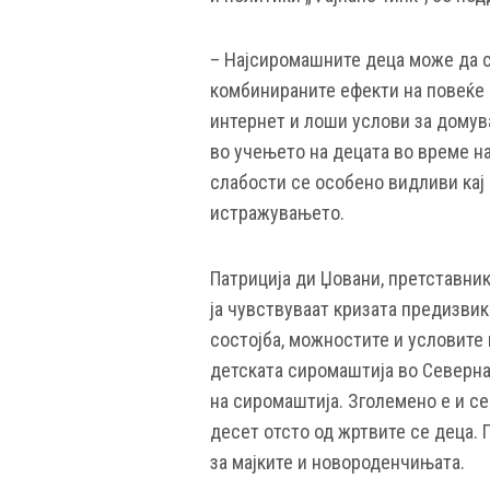
– Најсиромашните деца може да с
комбинираните ефекти на повеќе 
интернет и лоши услови за домув
во учењето на децата во време н
слабости се особено видливи кај 
истражувањето.
Патриција ди Џовани, претставни
ја чувствуваат кризата предизвик
состојба, можностите и условите 
детската сиромаштија во Северна
на сиромаштија. Зголемено е и се
десет отсто од жртвите се деца. 
за мајките и новороденчињата.