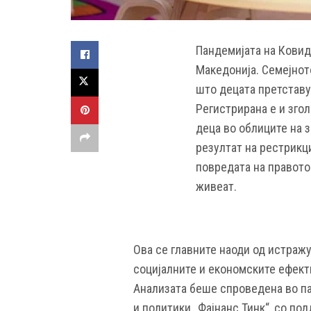
Пандемијата на Ковид
Македонија. Семејнот
што децата претставу
Регистрирана е и зго
деца во облиците на 
резултат на рестрикц
повредата на правото
живеат.
Ова се главните наоди од истраж
социјалните и економските ефект
Анализата беше спроведена во п
и политики „Фајнанс Тинк“, со по