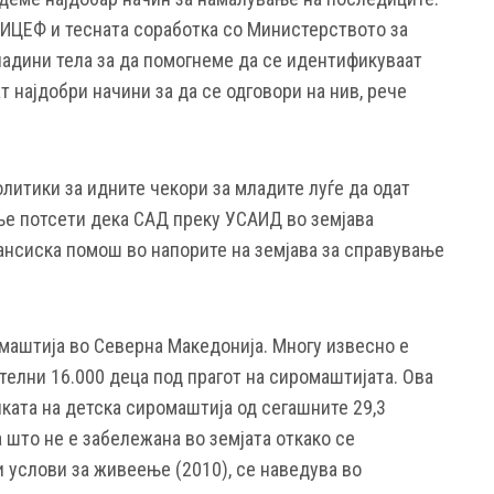
ИЦЕФ и тесната соработка со Министерството за
ладини тела за да помогнеме да се идентификуваат
т најдобри начини за да се одговори на нив, рече
олитики за идните чекори за младите луѓе да одат
ње потсети дека САД преку УСАИД во земјава
ансиска помош во напорите на земјава за справување
омаштија во Северна Македонија. Многу извесно е
телни 16.000 деца под прагот на сиромаштијата. Ова
ката на детска сиромаштија од сегашните 29,3
а што не е забележана во земјата откако се
 услови за живеење (2010), се наведува во