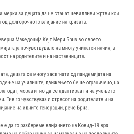
и мерки за децата да не станат невидливи жртви кои
л од долгорочното влијание на кризата.
верна Македонија Кејт Мери Брнз во своето
ијата ја почувствувале на многу уникатен начин, а
есот на родителите и на наставниците.
ата, децата се многу засегнати од пандемијата на
одење на училиште, движењето беше ограничено, на
илагодат, мораа итно да се адаптираат и на учењето
и. Тие го чувствуваа и стресот на родителите и на
лијание на идните генерации, рече Брнз.
е е да го разбереме влијанието на Ковид-19 врз
јдеме најдобар начин за намалување на последиците.