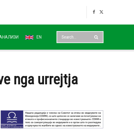
АНАЛИЗИ
EN
e nga urrejtja