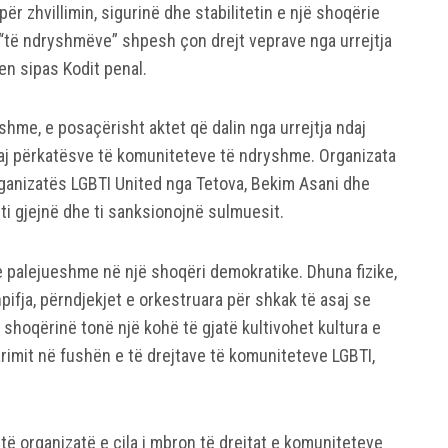
 për zhvillimin, sigurinë dhe stabilitetin e një shoqërie
 “të ndryshmëve” shpesh çon drejt veprave nga urrejtja
en sipas Kodit penal.
shme, e posaçërisht aktet që dalin nga urrejtja ndaj
aj përkatësve të komuniteteve të ndryshme. Organizata
rganizatës LGBTI United nga Tetova, Bekim Asani dhe
ti gjejnë dhe ti sanksionojnë sulmuesit.
palejueshme në një shoqëri demokratike. Dhuna fizike,
hpifja, përndjekjet e orkestruara për shkak të asaj se
 shoqërinë tonë një kohë të gjatë kultivohet kultura e
imit në fushën e të drejtave të komuniteteve LGBTI,
të organizatë e cila i mbron të drejtat e komuniteteve