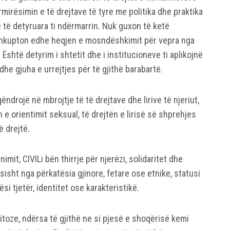
irësimin e të drejtave të tyre me politika dhe praktika
ë të detyruara ti ndërmarrin. Nuk guxon të ketë
nkupton edhe heqjen e mosndëshkimit për vepra nga
Është detyrim i shtetit dhe i institucioneve ti aplikojnë
dhe gjuha e urrejtjes për të gjithë barabartë.
ëndrojë në mbrojtje të të drejtave dhe lirive të njeriut,
e orientimit seksual, të drejtën e lirisë së shprehjes
ë drejtë.
nimit, CIVILi bën thirrje për njerëzi, solidaritet dhe
ësisht nga përkatësia gjinore, fetare ose etnike, statusi
si tjetër, identitet ose karakteristikë.
njitoze, ndërsa të gjithë ne si pjesë e shoqërisë kemi