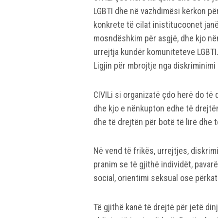
LGBTI dhe në vazhdimësi kërkon përm
konkrete të cilat inistitucoonet jan
mosndëshkim për asgjë, dhe kjo në
urrejtja kundër komuniteteve LGBTI. 
Ligjin për mbrojtje nga diskriminimi 
CIVILi si organizatë çdo herë do të q
dhe kjo e nënkupton edhe të drejtën 
dhe të drejtën për botë të lirë dhe t
Në vend të frikës, urrejtjes, diskrimi
pranim se të gjithë individët, pavar
social, orientimi seksual ose përkatë
Të gjithë kanë të drejtë për jetë di