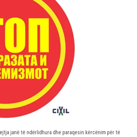
rejtja janë të ndërlidhura dhe paraqesin kërcënim për të