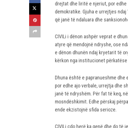
drejtat dhe liritë e njeriut, por edhe
demokratike. Gjuha e urrejtjes ndaj
që janë të ndaluara dhe sanksionoh
CIVILi i dënon ashpër veprat e dhun
atyre që mendojnë ndryshe, ose nd
e dënon dhunën ndaj kryetarit të o
kërkon nga institucionet përkatëse 
Dhuna është e papranueshme dhe e 
por edhe ajo verbale, urrejtja dhe s
janë të ndryshëm. Për fat të keq, në
mosndëshkimit. Edhe përskaj përpar
ende ekzistojnë sfida serioze.
CIVILi çdo herë ka qenë dhe do të je