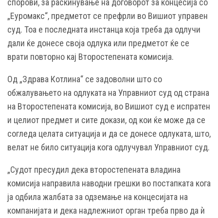
спорови, за раскинување на договорот за концесија со
„Еуромакс“, предметот се префрли во Вишиот управен
суд. Тоа е последната инстанца која треба да одлучи
дали ќе донесе своја одлука или предметот ќе се
врати повторно кај Второстепената комисија.
Од „Здрава Котлина“ се задоволни што со
обжалувањето на одлуката на Управниот суд од страна
на Второстепената комисија, во Вишиот суд е испратен
и целиот предмет и сите докази, од кои ќе може да се
согледа целата ситуација и да се донесе одлуката, што,
велат не било ситуација кога одлучувал Управниот суд.
„Судот пресудил дека второстепената владина
комисија направила наводни грешки во постапката кога
ја одбила жалбата за одземање на концесијата на
компанијата и дека надлежниот орган треба прво да ѝ