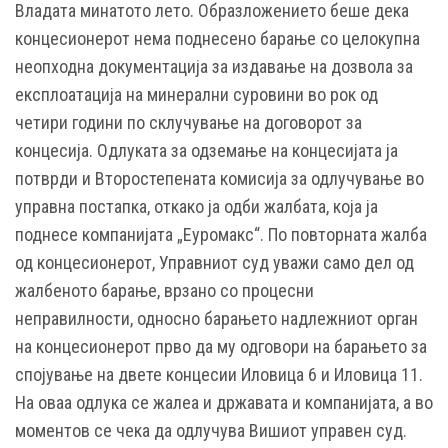
Владата минатото лето. Образложението беше дека
концесионерот нема поднесено барање со целокупна
неопходна документација за издавање на дозвола за
експлоатација на минерални суровини во рок од
четири години по склучување на договорот за
концесија. Одлуката за одземање на концесијата ја
потврди и Второстепената комисија за одлучување во
управна постапка, откако ја одби жалбата, која ја
поднесе компанијата „Еуромакс“. По повторната жалба
од концесионерот, Управниот суд уважи само дел од
жалбеното барање, врзано со процесни
неправилности, односно барањето надлежниот орган
на концесионерот прво да му одговори на барањето за
спојување на двете концесии Иловица 6 и Иловица 11.
На оваа одлука се жалеа и државата и компанијата, а во
моментов се чека да одлучува Вишиот управен суд.