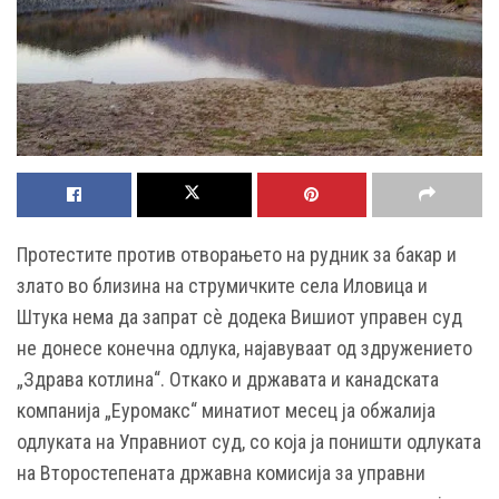
Протестите против отворањето на рудник за бакар и
злато во близина на струмичките села Иловица и
Штука нема да запрат сѐ додека Вишиот управен суд
не донесе конечна одлука, најавуваат од здружението
„Здрава котлина“. Откако и државата и канадската
компанија „Еуромакс“ минатиот месец ја обжалија
одлуката на Управниот суд, со која ја поништи одлуката
на Второстепената државна комисија за управни