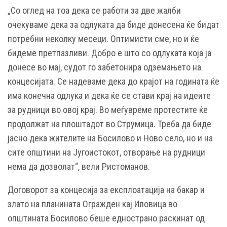
„Со оглед на тоа дека се работи за две жалби
очекуваме дека за одлуката да биде донесена ќе бидат
потребни неколку месеци. Оптимисти сме, но и ќе
бидеме претпазливи. Добро е што со одлуката која ја
донесе во мај, судот го забетонира одземањето на
концесијата. Се надеваме дека до крајот на годината ќе
има конечна одлука и дека ќе се стави крај на идеите
за рудници во овој крај. Во меѓувреме протестите ќе
продолжат на плоштадот во Струмица. Треба да биде
јасно дека жителите на Босилово и Ново село, но и на
сите општини на Југоистокот, отворање на рудници
нема да дозволат“, вели Ристоманов.
Договорот за концесија за експлоатација на бакар и
злато на планината Огражден кај Иловица во
општината Босилово беше еднострано раскинат од