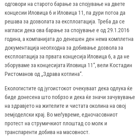
одговори на старото барање за спојување на двете
концесии Иловица 6 и Иловица 11, па дури потоа да
решава за дозволата за експлоатација. Треба да се
нагласи дека ова барање за спојување е од 29.1.2016
година, а компанијата до денешен ден нема комплетна
документација неопходна за добивање дозвола за
експлоатација за првата концесија Иловица 6, а да не
зборуваме за концесијата Иловица 11“, вели Костадин
Ристоманов од „Здрава котлина“.
Екологистите од југоистокот очекуваат дека одлука ќе
биде донесена што побрзо и дека ќе значи зачувување
на здравјето на жителите и чистата околина на овој
земјоделски крај. Во меѓувреме, едночасовниот
протест на струмичкиот плоштад со молк и
транспаренти добива на масовност.