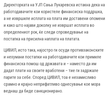
Директорката на УЈП Сања Лукаревска истакна дека на
работодавачите кои користеле финансиска поддршка,
а не извршиле исплата на плата им доставени опомени
и како што најави доколку не извршат исплата во
определениот рок, ќе следи спроведување на
постапка на присилна наплата на платата.
ЦИВИЛ, исто така, најостро ги осуди противзаконските
и нехумани постапки на работодавачите кои примиле
финансиска помош од државата и – наместо да им
дадат плати на своите вработени – тие ги задржале
парите за себе. Според ЦИВИЛ, тоа е незамисливо
срамно и крајно неприфатливо однесување кое мора
веднаш да биде санкционирано.