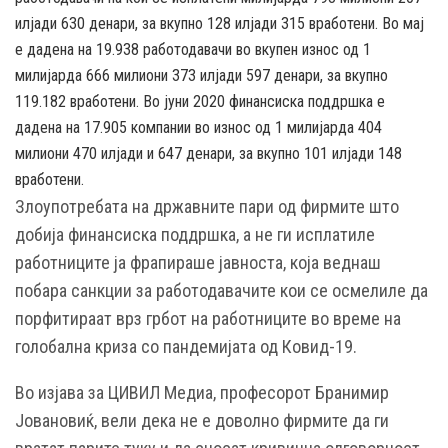
илјади 630 денари, за вкупно 128 илјади 315 вработени. Во мај
е дадена на 19.938 работодавачи во вкупен износ од 1
милијарда 666 милиони 373 илјади 597 денари, за вкупно
119.182 вработени. Во јуни 2020 финансиска поддршка е
дадена на 17.905 компании во износ од 1 милијарда 404
милиони 470 илјади и 647 денари, за вкупно 101 илјади 148
вработени.
Злоупотребата на државните пари од фирмите што
добија финансиска поддршка, а не ги исплатиле
работниците ја фрапираше јавноста, која веднаш
побара санкции за работодавачите кои се осмелиле да
порфитираат врз грбот на работниците во време на
голобална криза со пандемијата од Ковид-19.
Во изјава за ЦИВИЛ Медиа, професорот Бранимир
Јовановиќ, вели дека не е доволно фирмите да ги