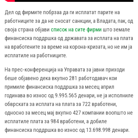
Дел од фирмите побрзаа да ги исплатат парите на
работниците за да не сносат санкции, а Владата, пак, од
своја страна објави
список на сите фирми
што земале
финансиска поддршка од државата за исплата на плата
на вработените за време на корона-кризата, но не им ја
исплатиле на работниците.
На прес-конференција на Управата за јавни приходи
беше објавено дека вкупно 281 работодавач кои
примиле финансиска поддршка за месец април
годинава во износ од 9.995.565 денари, не ја исполниле
обврската за исплата на плата за 722 вработени,
односно за месец мај вкупно 427 компании воопшто не
исплатиле плата за 984 вработени, а добиле
финансиска поддршка во износ од 13.698.998 денари.