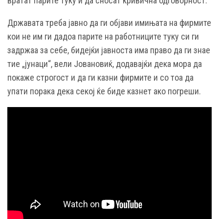
вратат парите туку и да сносат кривична одговорност.
Државата треба јавно да ги објави имињата на фирмите
кои не им ги дадоа парите на работниците туку си ги
задржаа за себе, бидејќи јавноста има право да ги знае
тие „јунаци“, вели Јовановиќ, додавајќи дека мора да
покаже строгост и да ги казни фирмите и со тоа да
упати порака дека секој ќе биде казнет ако погреши.