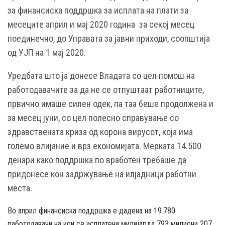
за финансиска поддршка за исплата на плати за
месеците април и мај 2020 година
за секој месец
поединечно,
до Управата за јавни приходи, соопштија
од УЈП на 1 мај 2020.
Уредбата што ја донесе Владата со цел помош на
работодавачите за да не се отпуштаат работниците,
првично имаше силен одек, па таа беше продолжена и
за месец јуни, со цел полесно справување со
здравствената криза од корона вирусот, која има
големо влијание и врз економијата. Мерката 14.500
денари како поддршка по вработен требаше да
придонесе кон задржување на илјадници работни
места.
Во април финансиска поддршка е дадена на 19.780
работодавачи на кои се исплатени милијарда 793 милиони 207