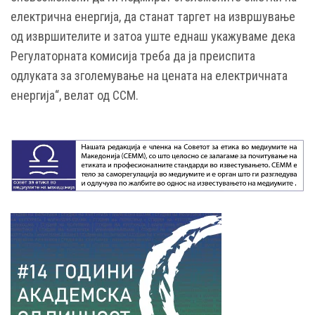
електрична енергија, да станат таргет на извршување
од извршителите и затоа уште еднаш укажуваме дека
Регулаторната комисија треба да ја преиспита
одлуката за зголемување на цената на електричната
енергија“, велат од ССМ.