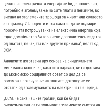
цената на електричната енергија не биде повлечено,
потребно е зголемување на сите плати и пензиите, во
висина на зголемените трошоци за живот или скалесто
за најмалку 7,4 прценти и тоа само за да се подмири
просечната потрошувачка на електрична енергија која
едно домаќинство би го чинело дополнителен издаток
од платата, пензијата или другите примања“, велат од
ССМ.
Анализите изготвени врз основа на синдикалната
минимална кошничка, како што најаваат, ќе ги достават
до Економско-социјалниот совет со цел да се
овозможи покачување на платите, доколку не се
отстапи од зголемувањето на електричната енергија.
„ССМ, не сака нашите граѓани, кои ќе бидат
оневозможени да ги подмират зголемените сметки на