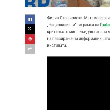
Филип Стојановски, Метаморфозис
„Национализам“ во рамки на
Граѓ
критичкото мислење, улогата на 
на пласирање на информации што с
вистината.