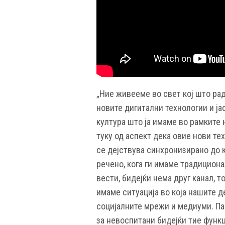
„Ние живееме во свет кој што ра
новите дигитални технологии и ј
култура што ја имаме во рамките 
туку од аспект дека овие нови тех
се дејствува синхронизирано до 
речено, кога ги имаме традициона
вести, бидејќи нема друг канал, т
имаме ситуација во која нашите 
социјалните мрежи и медиуми. Па 
за невоспитани бидејќи тие функ