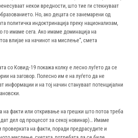
ренесуваат некои вредности, што тие ги стекнуваат
бразованието. Но, ако децата се занемарени од
ната политичка индоктринација преку национализам,
о го имаме сега. Ако имаме доминација на
тоа влијае на начинот на мислење“, смета
та со Ковид-19 покажа колку е лесно луѓето да се
рии на заговор. Полесно им е на луѓето да не
т информации и на тој начин стануваат потенцијални
јановски.
а на факти или откривање на грешки што потоа треба
бидат дел од процесот за секој новинар)… Имаме
и проверката на факти, поради предрасудите и
ното мислење, суетата, потребата да се биде