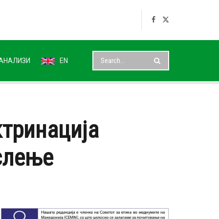
АНАЛИЗИ
EN
ктринација
ислење