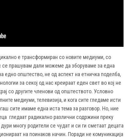
дикално е трансформиран со новите медиуми, со
ас се прашувам дали можеме да зборуваме за една
на едно општество, не од аспект на етничка поделба,
нологии за секој од нас креираат еден свет во кој не
крај со другите членови од општеството. Условно
лните медиуми, телевизија, и кога сите гледаме исти
огаш сите имаме една иста тема за разговор. Но, ние
деца гледаат радикално различни содржини преку
дури многу родители се чудат и си ги сметаат децата
ционираат на поинаков начин. Поради не комуникација