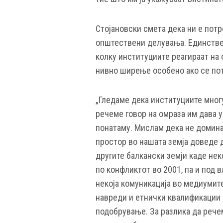
Стојановски смета дека ни е пот
општествени делувања. Единстве
колку институциите реагираат на 
нивно ширење особено ако се пот
„Гледаме дека институциите многу
речеме говор на омраза им дава 
понатаму. Мислам дека не домина
простор во нашата земја доведе 
другите балкански земји каде не
по конфликтот во 2001, па и под 
некоја комуникација во медиумит
навреди и етнички квалификации 
подобрување. За разлика да рече