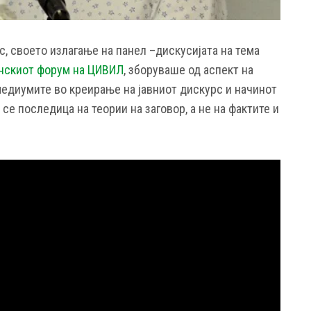
, своето излагање на панел –дискусијата на тема
анскиот форум на ЦИВИЛ
, зборуваше од аспект на
медиумите во креирање на јавниот дискурс и начинот
е последица на теории на заговор, а не на фактите и