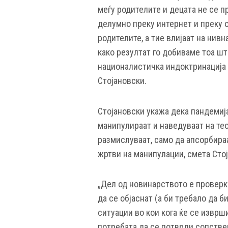
меѓу родителите и децата не се п
делумно преку интернет и преку о
родителите, а тие влијаат на нив
како резултат го добиваме тоа шт
националистичка индоктринација 
Стојановски.
Стојановски укажа дека пандемија
манипулираат и наведуваат на тео
размислуваат, само да апсорбираа
жртви на манипулации, смета Сто
„Дел од новинарството е проверк
да се објаснат (а би требало да 
ситуации во кои кога ќе се изврш
потребата да се потврди сопстве