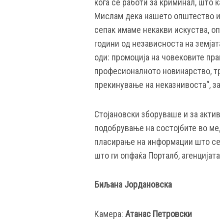
кога се работи за криминал, што к
Мислам дека нашето општество иа
сепак имаме некакви искуства, о
години од независноста на земјата
оди: промоција на човековите пра
професионалното новинарство, тр
прекинување на неказнивоста“, за
Стојановски зборуваше и за акти
подобрување на состојбите во ме
пласирање на информации што се
што ги опфаќа Порталб, агенцијат
Биљана Јордановска
Камера:
Атанас Петровски