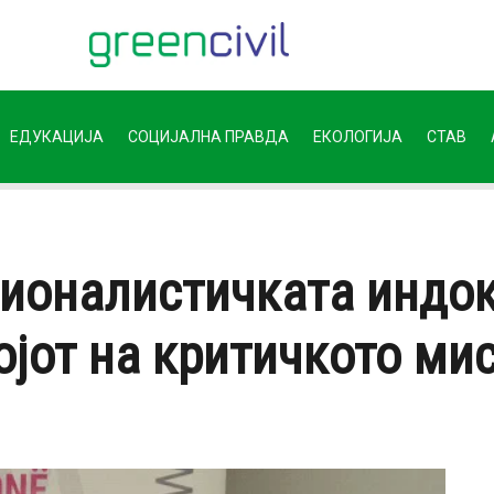
ЕДУКАЦИЈА
СОЦИЈАЛНА ПРАВДА
ЕКОЛОГИЈА
СТАВ
ционалистичката индо
ојот на критичкото м