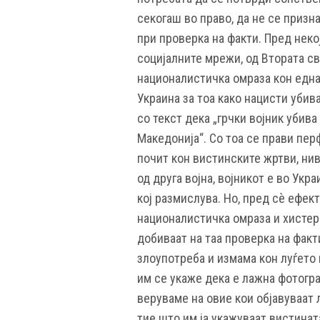
секогаш во право, да не се призн
при проверка на факти. Пред неко
социјалните мрежи, од Втората све
националистичка омраза кон една
Украина за тоа како нацисти убив
со текст дека „грчки војник убива
Македонија“. Со тоа се прави пер
почит кон вистинските жртви, нив
од друга војна, војникот е во Укр
кој размислува. Но, пред сѐ ефек
националистичка омраза и хистер
добиваат на таа проверка на факт
злоупотреба и измама кон луѓето 
им се укаже дека е лажна фотогра
веруваме на овие кои објавуваат 
тие што им ја укажуваат вистината