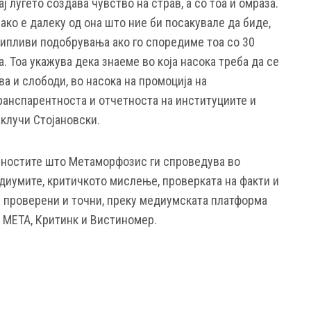
ај луѓето создава чувство на страв, а со тоа и омраза.
ко е далеку од она што ние би посакувале да биде,
пипливи подобрувања ако го споредиме тоа со 30
. Тоа укажува дека знаеме во која насока треба да се
ва и слободи, во насока на промоција на
анспарентноста и отчетноста на институциите и
клучи Стојановски.
вностите што Метаморфозис ги спроведува во
диумите, критичкото мислење, проверката на факти и
 проверени и точни, преку медиумската платформа
а МЕТА, Критинк и Вистиномер.