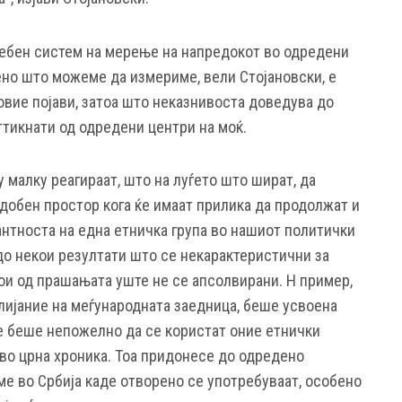
ребен систем на мерење на напредокот во одредени
но што можеме да измериме, вели Стојановски, е
овие појави, затоа што неказнивоста доведува до
тикнати од одредени центри на моќ.
 малку реагираат, што на луѓето што шират, да
удобен простор кога ќе имаат прилика да продолжат и
нтноста на една етничка група во нашиот политички
до некои резултати што се некарактеристични за
кои од прашањата уште не се апсолвирани. Н пример,
влијание на меѓународната заедница, беше усвоена
е беше непожелно да се користат оние етнички
во црна хроника. Тоа придонесе до одредено
ме во Србија каде отворено се употребуваат, особено