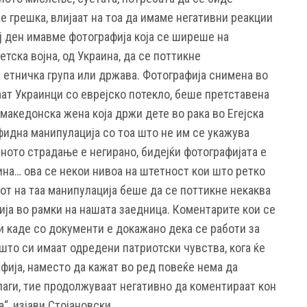
ае грешка, влијаат на тоа да имаме негативни реакции
ј ден имавме фотографија која се ширеше на
тска војна, од Украина, да се поттикне
 етничка група или држава. Фотографија снимена во
аат Украинци со еврејско потекло, беше претставена
 македонска жена која држи дете во рака во Егејска
фидна манипулација со тоа што не им се укажува
ното страдање е негирано, бидејќи фотографијата е
аина… ова се некои нивоа на штетност кои што ретко
тот на таа манипулација беше да се поттикне некаква
ија во рамки на нашата заедница. Коментарите кои се
и каде со документи е докажано дека се работи за
што си имаат одредени патриотски чувства, кога ќе
фија, наместо да кажат во ред повеќе нема да
лаги, тие продолжуваат негативно да коментираат кон
“, изјави Стојановски.