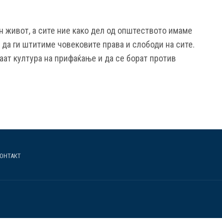
н живот, а сите ние како дел од општеството имаме
да ги штитиме човековите права и слободи на сите.
аат култура на прифаќање и да се борат против
ОНТАКТ