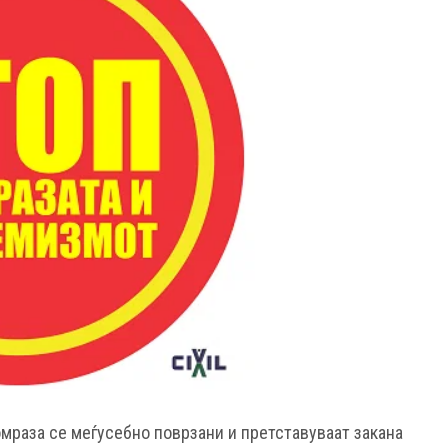
омраза се меѓусебно поврзани и претставуваат закана