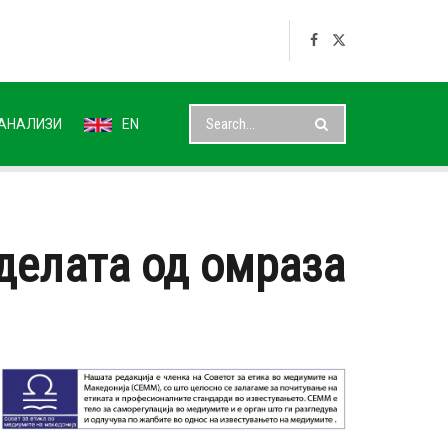
АНАЛИЗИ
EN
делата од омраза