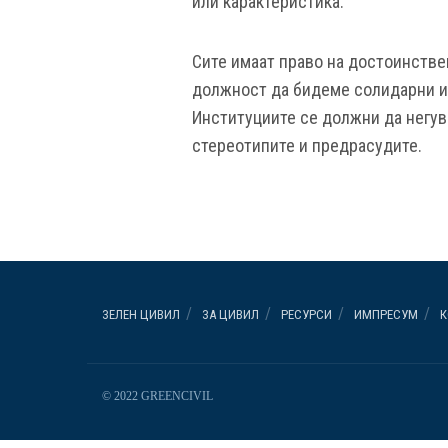
или карактеристика.
Сите имаат право на достоинстве
должност да бидеме солидарни и 
Институциите се должни да негув
стереотипите и предрасудите.
ЗЕЛЕН ЦИВИЛ
ЗА ЦИВИЛ
РЕСУРСИ
ИМПРЕСУМ
К
© 2022 GREENCIVIL