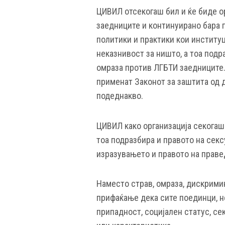
ЦИВИЛ отсекогаш бил и ќе биде о
заедниците и континуирано бара 
политики и практики кои институц
неказнивост за ништо, а тоа подр
омраза против ЛГБТИ заедниците.
применат Законот за заштита од д
подеднакво.
ЦИВИЛ како организација секогаш 
тоа подразбира и правото на секс
изразувањето и правото на праве
Наместо страв, омраза, дискрими
прифаќање дека сите поединци, н
припадност, социјален статус, се