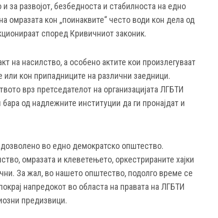
о и за развојот, безбедноста и стабилноста на едно
а омразата кон „поинаквите“ често води кон дела од
нкционираат според Кривичниот законик.
акт на насилство, а особено актите кои произлегуваат
 или кон припадниците на различни заедници.
ството врз претседателот на организацијата ЛГБТИ
и бара од надлежните институции да ги пронајдат и
едозволено во едно демократско општество.
ство, омразата и клеветењето, оркестрираните хајки
ични. За жал, во нашето општество, подолго време се
 покрај напредокот во областа на правата на ЛГБТИ
риозни предизвици.