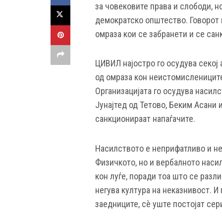
за човековите права и слободи, н
демократско општество. Говорот н
омраза кои се забранети и се са
ЦИВИЛ најостро го осудува секој 
од омраза кон неистомислениците
Организацијата го осудува насил
Јунајтед од Тетово, Беким Асани 
санкционираат напаѓачите.
Насилството е неприфатливо и н
Физичкото, но и вербалното насил
кон луѓе, поради тоа што се разл
негува култура на неказнивост. И
заедниците, сè уште постојат се