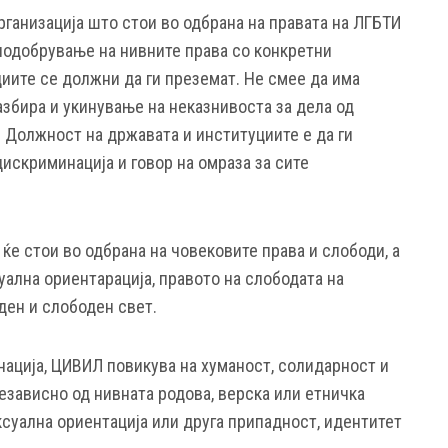
рганизација што стои во одбрана на правата на ЛГБТИ
подобрување на нивните права со конкретни
иите се должни да ги преземат. Не смее да има
азбира и укинување на неказнивоста за дела од
 Должност на државата и институциите е да ги
искриминација и говор на омраза за сите
ќе стои во одбрана на човековите права и слободи, а
уална ориентaрација, правото на слободата на
ден и слободен свет.
нација, ЦИВИЛ повикува на хуманост, солидарност и
езависно од нивната родова, верска или етничка
ксуална ориентација или друга припадност, идентитет