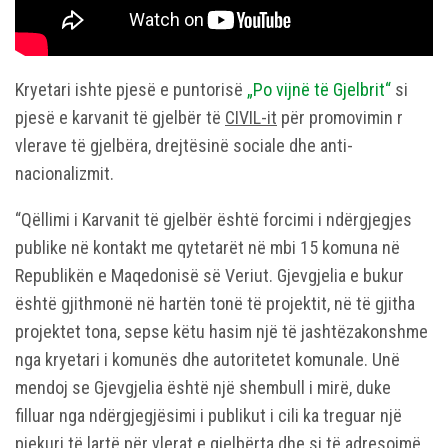
Kryetari ishte pjesë e puntorisë
„Po vijnë të Gjelbrit“
si
pjesë e karvanit të gjelbër të
CIVIL-it
për promovimin r
vlerave të gjelbëra, drejtësinë sociale dhe anti-
nacionalizmit.
“Qëllimi i Karvanit të gjelbër është forcimi i ndërgjegjes
publike në kontakt me qytetarët në mbi 15 komuna në
Republikën e Maqedonisë së Veriut. Gjevgjelia e bukur
është gjithmonë në hartën tonë të projektit, në të gjitha
projektet tona, sepse këtu hasim një të jashtëzakonshme
nga kryetari i komunës dhe autoritetet komunale. Unë
mendoj se Gjevgjelia është një shembull i mirë, duke
filluar nga ndërgjegjësimi i publikut i cili ka treguar një
pjekuri të lartë për vlerat e gjelbërta dhe si të adresojmë