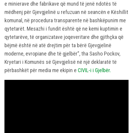
e minierave dhe fabrikave që mund të jenë ndotës të
mëdhenj për Gjevgjelinë u refuzuan në seancën e Këshillit
komunal, në procedura transparente në bashkëpunim me
qytetarët. Mesazhi i fundit është që ne kemi kuptimin e
qytetarëve, të organizatave joqeveritare dhe gjithçka që
bëjmë është në atë drejtim për ta bërë Gjevgjelinë
moderne, evropiane dhe të gjelbër”, tha Sasho Pockov,
Kryetari i Komunës së Gjevgjelisë në një deklaratë të
përbashkët për media me ekipin e
CIVIL-i i Gjelbër.