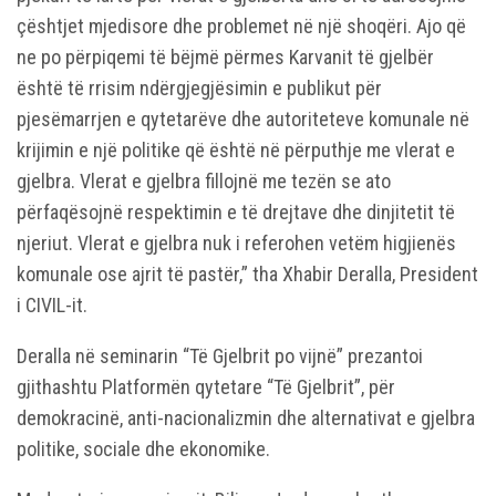
çështjet mjedisore dhe problemet në një shoqëri. Ajo që
ne po përpiqemi të bëjmë përmes Karvanit të gjelbër
është të rrisim ndërgjegjësimin e publikut për
pjesëmarrjen e qytetarëve dhe autoriteteve komunale në
krijimin e një politike që është në përputhje me vlerat e
gjelbra. Vlerat e gjelbra fillojnë me tezën se ato
përfaqësojnë respektimin e të drejtave dhe dinjitetit të
njeriut. Vlerat e gjelbra nuk i referohen vetëm higjienës
komunale ose ajrit të pastër,” tha Xhabir Deralla, President
i CIVIL-it.
Deralla në seminarin “Të Gjelbrit po vijnë” prezantoi
gjithashtu Platformën qytetare “Të Gjelbrit”, për
demokracinë, anti-nacionalizmin dhe alternativat e gjelbra
politike, sociale dhe ekonomike.