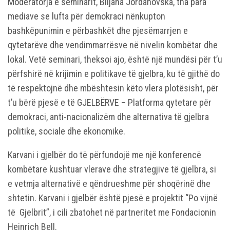
Moderatorja e seminarit, Biljana Jordanovska, tha para
mediave se lufta për demokraci nënkupton
bashkëpunimin e përbashkët dhe pjesëmarrjen e
qytetarëve dhe vendimmarrësve në nivelin kombëtar dhe
lokal. Vetë seminari, theksoi ajo, është një mundësi për t’u
përfshirë në krijimin e politikave të gjelbra, ku të gjithë do
të respektojnë dhe mbështesin këto vlera plotësisht, për
t’u bërë pjesë e të GJELBËRVE – Platforma qytetare për
demokraci, anti-nacionalizëm dhe alternativa të gjelbra
politike, sociale dhe ekonomike.
Karvani i gjelbër do të përfundojë me një konferencë
kombëtare kushtuar vlerave dhe strategjive të gjelbra, si
e vetmja alternativë e qëndrueshme për shoqërinë dhe
shtetin. Karvani i gjelbër është pjesë e projektit “Po vijnë
të Gjelbrit”, i cili zbatohet në partneritet me Fondacionin
Heinrich Bell.