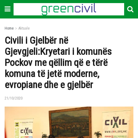
Home
Aktuale
Civili i Gjelbër në
Gjevgjeli:Kryetari i komunës
Pockov me qëllim që e tërë
komuna të jetë moderne,
evropiane dhe e gjelbër
21/10/2020