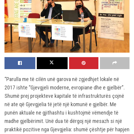
“Parulla me të cilën unë garova në zgjedhjet lokale në
2017 ishte “Gjevgjeli moderne, evropiane dhe e gjelbër”.
Shumë prej projekteve kapitale të infrastrukturës çojnë
në ate që Gjevgjelia të jetë një komunë e gjelbër. Me
punën aktuale ne gjithashtu i kushtojmë vëmendje të
madhe gjelbërimit. Unë dua të dërgoj një mesazh si një
praktikë pozitive nga Gjevgjelia: shumë çështje për hapjen