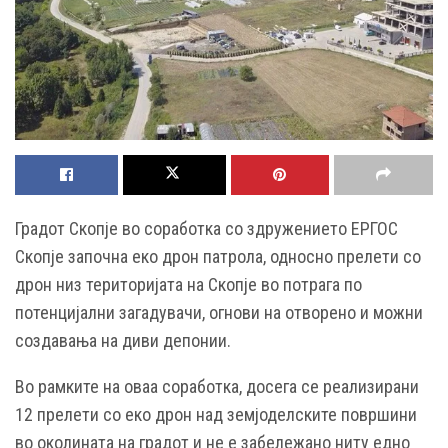
Градот Скопје во соработка со здружението ЕРГОС
Скопје започна еко дрон патрола, односно прелети со
дрон низ територијата на Скопје во потрага по
потенцијални загадувачи, огнови на отворено и можни
создавања на диви депонии.
Во рамките на оваа соработка, досега се реализирани
12 прелети со еко дрон над земјоделските површини
во околината на градот и не е забележано ниту едно