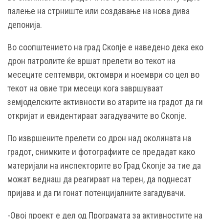
палење на стрниште или создавање на нова дива
депонија.
Во соопштението на град Скопје е наведено дека еко
дрон патролите ќе вршат прелети во текот на
месеците септември, октомври и ноември со цел во
текот на овие три месеци кога завршуваат
земјоделските активности во атарите на градот да ги
откријат и евидентираат загадувачите во Скопје.
По извршените прелети со дрон над околината на
градот, снимките и фотографиите се предадат како
материјали на инспекторите во Град Скопје за тие да
можат веднаш да реагираат на терен, да поднесат
пријава и да ги гонат потенцијалните загадувачи.
-Овој проект е дел од Програмата за активностите на