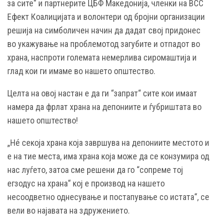
за сите“ и п
артнерите ЦБФ Македонија, членки на ВСС
Ефект Коалицијата и волонтери од бројни организации
решија на симболичен начин да дадат свој придонес
во укажување на проблемотод загубите и отпадот во
храна, наспроти големата немерлива сиромаштија и
глад кои ги имаме во нашето општество.
Целта на овој настан е да ги “запрат“ сите кои имаат
намера да фрлат храна на депониите и ѓубриштата во
нашето општество!
„Нé секоја храна која завршува на депониите местото и
е на тие места, има храна која може да се конзумира од
нас луѓето, затоа сме решени да го “сопреме тој
егзодус на храна“ кој е производ на нашето
несоодветно однесување и постапување со истата“, се
вели во најавата на здружението.