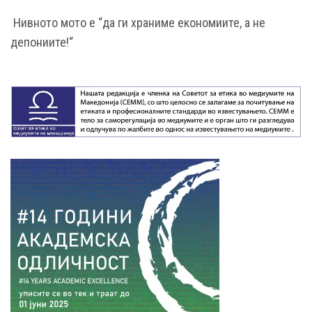
Нивното мото е “да ги храниме економиите, а не
депониите!“