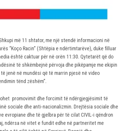
nga Shkupi më 11 shtator, me një stendë informacioni në
urës “Koço Racin” (Shtëpia e ndërtimtarëve), duke filluar
media është caktuar për në orën 11:30. Qytetarët që do
undësinë të shkëmbejnë përvoja dhe pikëpamje me ekipin
o të jenë në mundësi që të marrin pjesë në video
endimin tënd zëshëm”.
shtohet promovimit dhe forcimit të ndërgjegjësimit të
ësinë sociale dhe anti-nacionalizmin. Drejtësia sociale dhe
ve evropiane dhe të gjelbra për të cilat CIVIL-i qëndron
j, ndërsa në vitet e fundit edhe në partneritet me