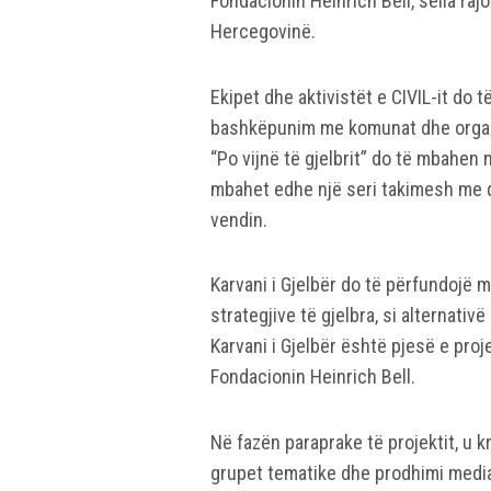
Fondacionin Heinrich Bell, selia raj
Hercegovinë.
Ekipet dhe aktivistët e CIVIL-it do
bashkëpunim me komunat dhe organi
“Po vijnë të gjelbrit” do të mbahen 
mbahet edhe një seri takimesh me q
vendin.
Karvani i Gjelbër do të përfundojë
strategjive të gjelbra, si alternat
Karvani i Gjelbër është pjesë e proje
Fondacionin Heinrich Bell.
Në fazën paraprake të projektit, u 
grupet tematike dhe prodhimi mediat