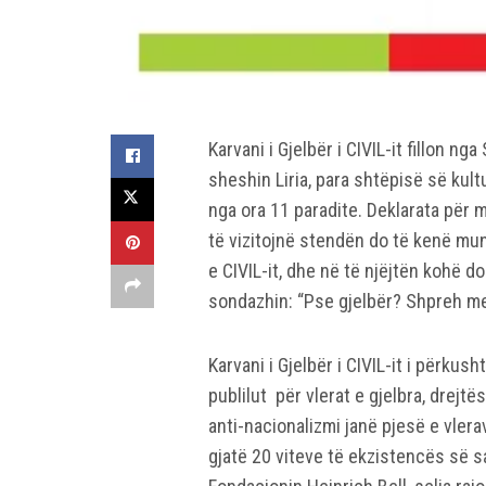
Karvani i Gjelbër i CIVIL-it fillon 
sheshin Liria, para shtëpisë së kult
nga ora 11 paradite. Deklarata për 
të vizitojnë stendën do të kenë m
e CIVIL-it, dhe në të njëjtën kohë d
sondazhin: “Pse gjelbër? Shpreh m
Karvani i Gjelbër i CIVIL-it i përku
publilut për vlerat e gjelbra, drejt
anti-nacionalizmi janë pjesë e vlera
gjatë 20 viteve të ekzistencës së sa