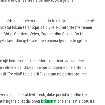
onale e të cilit është në Sarajevë, Bosnjë dhe
 të udhëtojnë nëpër vend dhe do të mbajnë disa ngjarje në
zatat lokale të shoqërisë civile. Punëtoritë me temën
në Shtip, Gostivar, Veles, Kavadar dhe Shkup. Do të
ytetaret dhe qytetarët në komuna tjera në të gjithë
 me një konferencë kombëtare kushtuar vlerave dhe
ivë e vetme e qëndrueshme për shoqërinë dhe shtetin.
ktit “Po vijnë të gjelbrit” i zbatuar në partneritet me
kryen një numër aktivitetesh, duke përfshirë edhe fokus
ik nga të cilat dallohen
kolumnat
dhe
analizat
e botuara