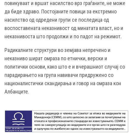
повикуваат и вршат насилство врз граѓаните, не може
да биде здраво. Постојаните повици за екстремно
насилство од одредени групи се последица од
воспоставената неказнивост од минатата власт, но и
неказнивоста што продолжи и по падот на режимот.
Радикалните структури во земјава непречено и
неказниво шират омраза по етнички, верски и
политички основи, како што е и вчерашниот случај со
парадирањето на група навивачи придружено со
националистички скандирања и говор на омраза кон
Албанците.