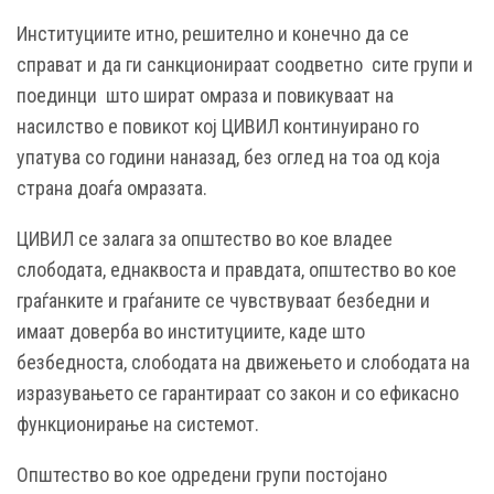
Институциите итно, решително и конечно да се
справат и да ги санкционираат соодветно сите групи и
поединци што шират омраза и повикуваат на
насилство е повикот кој ЦИВИЛ континуирано го
упатува со години наназад, без оглед на тоа од која
страна доаѓа омразата.
ЦИВИЛ се залага за општество во кое владее
слободата, еднаквоста и правдата, општество во кое
граѓанките и граѓаните се чувствуваат безбедни и
имаат доверба во институциите, каде што
безбедноста, слободата на движењето и слободата на
изразувањето се гарантираат со закон и со ефикасно
функционирање на системот.
Општество во кое одредени групи постојано