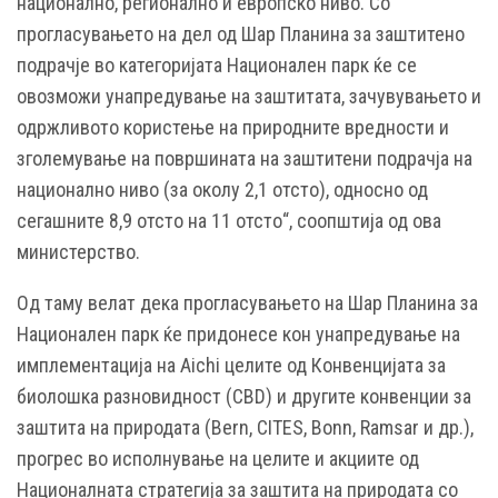
национално, регионално и европско ниво. Со
прогласувањето на дел од Шар Планина за заштитено
подрачје во категоријата Национален парк ќе се
овозможи унапредување на заштитата, зачувувањето и
одржливото користење на природните вредности и
зголемување на површината на заштитени подрачја на
национално ниво (за околу 2,1 отсто), односно од
сегашните 8,9 отсто на 11 отсто“, соопштија од ова
министерство.
Од таму велат дека прогласувањето на Шар Планина за
Национален парк ќе придонесе кон унапредување на
имплементација на Aichi целите од Конвенцијата за
биолошка разновидност (CBD) и другите конвенции за
заштита на природата (Bern, CITES, Bonn, Ramsar и др.),
прогрес во исполнување на целите и акциите од
Националната стратегија за заштита на природата со