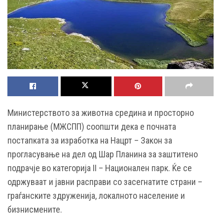
Министерството за животна средина и просторно
планирање (МЖСПП) соопшти дека е почната
постапката за изработка на Нацрт – Закон за
прогласување на дел од Шар Планина за заштитено
подрачје во категорија II – Национален парк. Ќе се
одржуваат и јавни расправи со засегнатите страни –
граѓанските здруженија, локалното население и
бизнисмените.