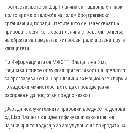
Прогласувањето за Шар Планина за Национален парк
долго време е заложба на голем број граѓански
организации, поради штетите што се нанесуваат на
природата сега, кога оваа планина страда од градење
на објекти за домување, хидроцентрали и разни други
капацитети.
По Информацијата од МЖСПП, Владата на 5 мај
годинава донесе одлука за прифатливост на предлогот
за прогласување на Шар Планина за Национален парк и
го задолжи министерството да спроведе јавна
расправа и да подготви предлог-закон.
„Заради исклучителните природни вредности, делови
од Шар Планина се идентификувани како еден од
најзначајните подрачја за зачувување на природата на