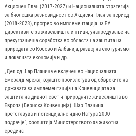
Акционен План (2017-2027) и Националната стратегија
за биолошка разновидност со Акциски План за период
(2018-2023), прогрес во имплементација на ЕУ
директивите за живеалишта и птици, унапредување на
прекугранична соработка во областа на заштита на
природата со Косово и Албанија, развој на екотуризмот
и локалната економија и др.
„Дел од Шар Планина е вклучен во Националната
Емералд мрежа, којашто произлегува од обврските на
државата за имплементација на Конвенцијата за
заштита на дивиот свет и природните живеалишта во
Европа (Бернска Конвенција). Шар Планина
претставува и потенцијално идно Натура 2000
подрачје“, соопштија Министерството за животна
средина