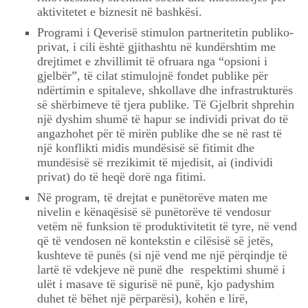
aktivitetet e biznesit në bashkësi.
Programi i Qeverisë stimulon partneritetin publiko-
privat, i cili është gjithashtu në kundërshtim me
drejtimet e zhvillimit të ofruara nga “opsioni i
gjelbër”, të cilat stimulojnë fondet publike për
ndërtimin e spitaleve, shkollave dhe infrastrukturës
së shërbimeve të tjera publike. Të Gjelbrit shprehin
një dyshim shumë të hapur se individi privat do të
angazhohet për të mirën publike dhe se në rast të
një konflikti midis mundësisë së fitimit dhe
mundësisë së rrezikimit të mjedisit, ai (individi
privat) do të heqë dorë nga fitimi.
Në program, të drejtat e punëtorëve maten me
nivelin e kënaqësisë së punëtorëve të vendosur
vetëm në funksion të produktivitetit të tyre, në vend
që të vendosen në kontekstin e cilësisë së jetës,
kushteve të punës (si një vend me një përqindje të
lartë të vdekjeve në punë dhe respektimi shumë i
ulët i masave të sigurisë në punë, kjo padyshim
duhet të bëhet një përparësi), kohën e lirë,