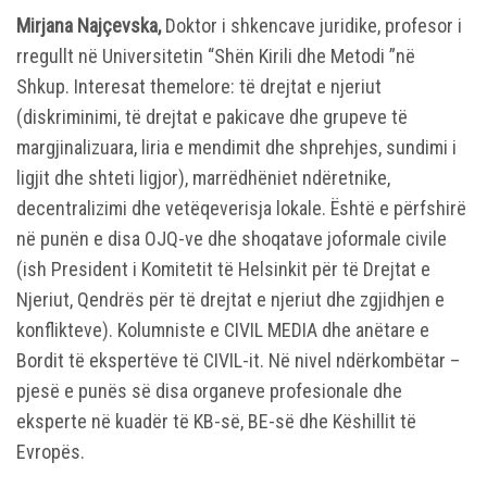
Mirjana Najçevska,
Doktor i shkencave juridike, profesor i
rregullt në Universitetin “Shën Kirili dhe Metodi ”në
Shkup. Interesat themelore: të drejtat e njeriut
(diskriminimi, të drejtat e pakicave dhe grupeve të
margjinalizuara, liria e mendimit dhe shprehjes, sundimi i
ligjit dhe shteti ligjor), marrëdhëniet ndëretnike,
decentralizimi dhe vetëqeverisja lokale. Është e përfshirë
në punën e disa OJQ-ve dhe shoqatave joformale civile
(ish President i Komitetit të Helsinkit për të Drejtat e
Njeriut, Qendrës për të drejtat e njeriut dhe zgjidhjen e
konflikteve). Kolumniste e CIVIL MEDIA dhe anëtare e
Bordit të ekspertëve të CIVIL-it. Në nivel ndërkombëtar –
pjesë e punës së disa organeve profesionale dhe
eksperte në kuadër të KB-së, BE-së dhe Këshillit të
Evropës.