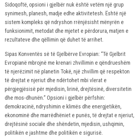
Sidoqoftë, opsioni i gjelbër nuk është vetëm një grup
synimesh, planesh, madje edhe aktivitetesh. Është një
sistem kompleks që ndryshon rrënjësisht mënyrën e
funksionimit, metodat dhe mjetet e përdorura, matjen e
rezultateve dhe qëllimin që duhet të arrihet.
Sipas Konventës së të Gjelbërve Evropian: “Të Gjelbrit
Evropianë mbrojnë me krenari zhvillimin e qëndrueshëm
të njerëzimit në planetin Tokë, një zhvillim që respekton
të drejtat e njeriut dhe ndërtohet mbi vlerat e
përgjegjësisë për mjedisin, lirinë, drejtësinë, diversitetin
dhe mos-dhunën.” Opsioni i gjelbër përfshin:
demokracinë, ndryshimin e klimës dhe energjetikën,
ekonominë dhe marrëdhëniet e punës, të drejtat e njeriut,
drejtësinë sociale dhe shëndetin, mjedisin, ushqimin,
politikën e jashtme dhe politikën e sigurisë.