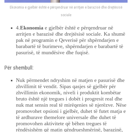
Ekonomia e gjelbër është e përqendruar në arritjen e barazisë dhe drejtësisë
sociale
4.
Ekonomia
e gjelbër është e përqendruar në
arritjen e barazisë dhe drejtësisë sociale. Ka shumë
pak në programin e Qeverisë për shpërndarjen e
barabartë të burimeve, shpërndarjen e barabartë të
pasurisë, të mundësive dhe fuqisë.
Për shembull:
Nuk përmendet ndryshim në matjen e pasurisë dhe
zhvillimit të vendit. Sipas qasjes së gjelbër për
zhvillimin ekonomik, niveli i produktit kombëtar
bruto është një tregues i dobët i progresit real dhe
nuk mat sensin real të mirëqenies së njerëzve. Nëse
promovohet opsioni i gjelbër, duhet të futet matja e
të ardhurave themelore universale dhe duhet të
promovohen aktivitete që bëhen tregues të
rëndësishëm që matin qëndrueshmërinë, barazinë,