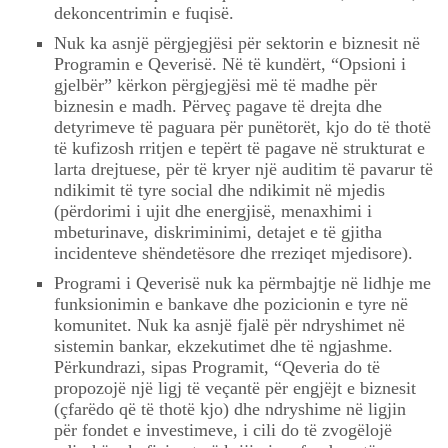
dekoncentrimin e fuqisë.
Nuk ka asnjë përgjegjësi për sektorin e biznesit në
Programin e Qeverisë. Në të kundërt, “Opsioni i
gjelbër” kërkon përgjegjësi më të madhe për
biznesin e madh. Përveç pagave të drejta dhe
detyrimeve të paguara për punëtorët, kjo do të thotë
të kufizosh rritjen e tepërt të pagave në strukturat e
larta drejtuese, për të kryer një auditim të pavarur të
ndikimit të tyre social dhe ndikimit në mjedis
(përdorimi i ujit dhe energjisë, menaxhimi i
mbeturinave, diskriminimi, detajet e të gjitha
incidenteve shëndetësore dhe rreziqet mjedisore).
Programi i Qeverisë nuk ka përmbajtje në lidhje me
funksionimin e bankave dhe pozicionin e tyre në
komunitet. Nuk ka asnjë fjalë për ndryshimet në
sistemin bankar, ekzekutimet dhe të ngjashme.
Përkundrazi, sipas Programit, “Qeveria do të
propozojë një ligj të veçantë për engjëjt e biznesit
(çfarëdo që të thotë kjo) dhe ndryshime në ligjin
për fondet e investimeve, i cili do të zvogëlojë