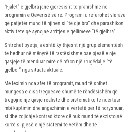
“Fjalët” e gjelbra janë gjerësisht të pranishme në
programin e Qeverisë së re. Programi u referohet vlerave
që patjetër mund të njihen si “të gjelbra” dhe parashikon
aktivitete që synojnë arritjen e qëllimeve “të gjelbra”.
Shtrohet pyetja, a është ky thjesht një grup elementësh
të hedhur në mënyrë të rastësishme ose pjesë e një
qasjeje të menduar mirë që ofron një rrugëdalje “të
gjelbër” nga situata aktuale.
Me leximin nga afër të programit, mund të shihet
mungesa e disa treguesve shumë të rëndësishëm që
tregojnë një qasje realiste dhe sistematike të ndërtuar
mbi kuptimin dhe angazhimin e vërtetë për të ndryshuar,
si dhe zgjidhje kontradiktore që nuk mund të ekzistojnë
kurrë si pjesë e një sistemi të vetëm dhe të