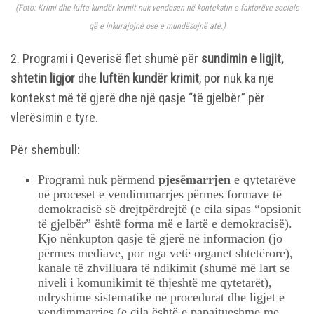
(Foto: Krimi dhe lufta kundër krimit nuk vendosen në kontekstin e faktorëve sociale
që e inkurajojnë ose e mundësojnë atë.)
2. Programi i Qeverisë flet shumë për
sundimin e ligjit,
shtetin ligjor
dhe
luftën kundër krimit
, por nuk ka një
kontekst më të gjerë dhe një qasje “të gjelbër” për
vlerësimin e tyre.
Për shembull:
Programi nuk përmend
pjesëmarrjen
e qytetarëve
në proceset e vendimmarrjes përmes formave të
demokracisë së drejtpërdrejtë (e cila sipas “opsionit
të gjelbër” është forma më e lartë e demokracisë).
Kjo nënkupton qasje të gjerë në informacion (jo
përmes mediave, por nga vetë organet shtetërore),
kanale të zhvilluara të ndikimit (shumë më lart se
niveli i komunikimit të thjeshtë me qytetarët),
ndryshime sistematike në procedurat dhe ligjet e
vendimmarrjes (e cila është e papajtueshme me