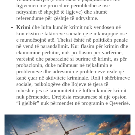
ligjvënien me procedurë përmbledhëse ose
ndryshim të shpejtë të ligjeve) dhe shumë
referendume për çështje të ndryshme.
Krimi
dhe lufta kundër krimit nuk vendosen në
kontekstin e faktorëve sociale që e inkurajojnë ose
e mundësojnë atë. Theksi është në politikën penale
në vend të parandalimit. Kur flasim për krimin dhe
ekonominë përhitur, nuk po flasim për varfërinë,
varësinë dhe pabarazinë si burime të krimit, as për
probacionin, duke ndihmuar në tejkalimin e
problemeve dhe adresimin e problemeve reale që
kanë çuar në aktivitete kriminale. Roli i shërbimeve
sociale, psikologëve dhe llojeve të tjera të
mbështetjes së komunitetit në luftën kundër krimit
nuk përmendet. Drejtësia restauruese si një opsion
“i gjelbër” nuk përmendet në programin e Qeverisë.