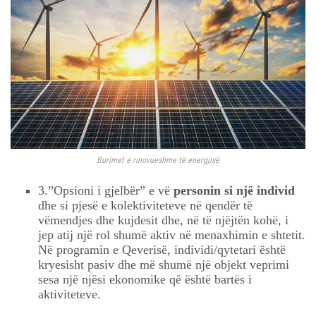
Burimet e rinovueshme të energjisë
3.”Opsioni i gjelbër” e vë
personin si një individ
dhe si pjesë e kolektiviteteve në qendër të
vëmendjes dhe kujdesit dhe, në të njëjtën kohë, i
jep atij një rol shumë aktiv në menaxhimin e shtetit.
Në programin e Qeverisë, individi/qytetari është
kryesisht pasiv dhe më shumë një objekt veprimi
sesa një njësi ekonomike që është bartës i
aktiviteteve.