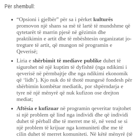
Për shembull:
“Opsioni i gjelbër” për sa i përket
kulturës
promovon një shans sa më të lartë të mundshme që
qytetarët të marrin pjesë në gëzimin dhe
praktikimin e artit dhe të mbështesin organizatat jo-
tregtare të artit, që mungon në programin e
Qeverisë;
Liria e
shërbimit të mediave publike
duhet të
sigurohet në një kuptim të dyfishtë (nga ndikimi i
qeverisë në përmbajtje dhe nga ndikimi ekonomik
që ‘lidh’). Kjo nuk do të thotë mungesë fondesh për
shërbimin kombëtar mediatik, por shpërndarja e
tyre në një mënyrë që nuk kufizon ose drejton
mediat;
Aftësia e kufizuar
në programin qeveritar trajtohet
si një problem që lind nga individi dhe që individi
duhet të përball dhe të merret me të, në vend se si
një problem të krijuar nga komuniteti dhe me të
cilin duhet të merret komuniteti. Në këtë mënyrë (të