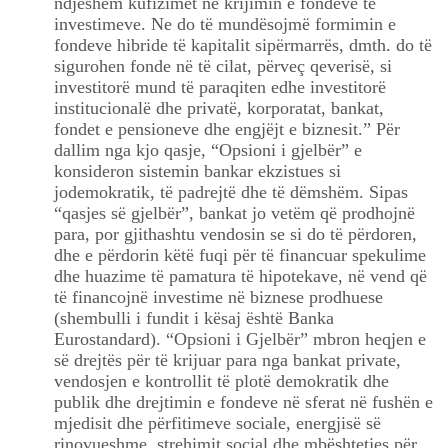
ndjeshëm kufizimet në krijimin e fondeve të
investimeve. Ne do të mundësojmë formimin e
fondeve hibride të kapitalit sipërmarrës, dmth. do të
sigurohen fonde në të cilat, përveç qeverisë, si
investitorë mund të paraqiten edhe investitorë
institucionalë dhe privatë, korporatat, bankat,
fondet e pensioneve dhe engjëjt e biznesit.” Për
dallim nga kjo qasje, “Opsioni i gjelbër” e
konsideron sistemin bankar ekzistues si
jodemokratik, të padrejtë dhe të dëmshëm. Sipas
“qasjes së gjelbër”, bankat jo vetëm që prodhojnë
para, por gjithashtu vendosin se si do të përdoren,
dhe e përdorin këtë fuqi për të financuar spekulime
dhe huazime të pamatura të hipotekave, në vend që
të financojnë investime në biznese prodhuese
(shembulli i fundit i kësaj është Banka
Eurostandard). “Opsioni i Gjelbër” mbron heqjen e
së drejtës për të krijuar para nga bankat private,
vendosjen e kontrollit të plotë demokratik dhe
publik dhe drejtimin e fondeve në sferat në fushën e
mjedisit dhe përfitimeve sociale, energjisë së
rinovueshme, strehimit social dhe mbështetjes për