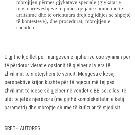
mbrojtjen përmes gjykatave speciale (gjykatat e
mosmarrëveshjeve të punës që janë shumë më të
arritshme dhe të orientuara drejt zgjidhjes së shpejtë
të kontesteve), dhe procedurat, mbrojtjen e
shëndetit.
E gjithë kjo flet për mungesën e njohurive ose synimin për
të përdorur vlerat e opsionit të gjelbër si vlera të
zhvillimit të mëtejshëm të vendit. Mungesa e kësaj
perspektive krijon kushte për të ngecur më tej pas
zhvillimit të idesë së gjelbër në vendet e BE-së, cilësi të
ulët të jetës njerëzore (me gjithë kompleksitetin e këtij
parametri) dhe mbrojtje shumë të kufizuar të mjedisit.
RRETH AUTORES