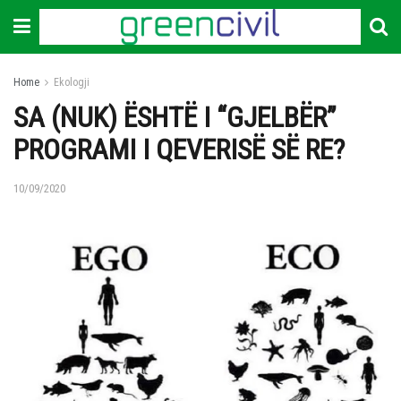
Home
Ekologji
SA (NUK) ËSHTË I “GJELBËR”
PROGRAMI I QEVERISË SË RE?
10/09/2020