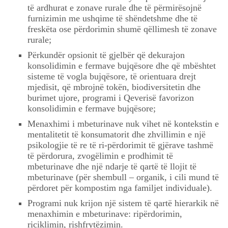
të ardhurat e zonave rurale dhe të përmirësojnë
furnizimin me ushqime të shëndetshme dhe të
freskëta ose përdorimin shumë qëllimesh të zonave
rurale;
Përkundër opsionit të gjelbër që dekurajon
konsolidimin e fermave bujqësore dhe që mbështet
sisteme të vogla bujqësore, të orientuara drejt
mjedisit, që mbrojnë tokën, biodiversitetin dhe
burimet ujore, programi i Qeverisë favorizon
konsolidimin e fermave bujqësore;
Menaxhimi i mbeturinave nuk vihet në kontekstin e
mentalitetit të konsumatorit dhe zhvillimin e një
psikologjie të re të ri-përdorimit të gjërave tashmë
të përdorura, zvogëlimin e prodhimit të
mbeturinave dhe një ndarje të qartë të llojit të
mbeturinave (për shembull – organik, i cili mund të
përdoret për kompostim nga familjet individuale).
Programi nuk krijon një sistem të qartë hierarkik në
menaxhimin e mbeturinave: ripërdorimin,
riciklimin, rishfrytëzimin.