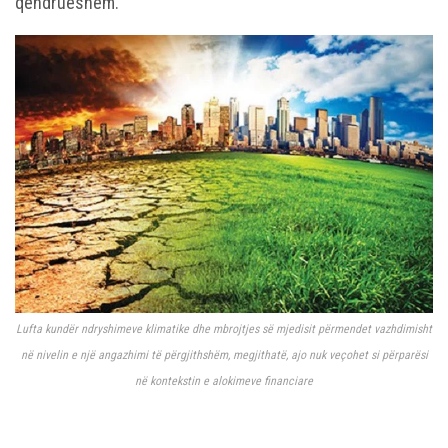
qëndrueshëm.
Lufta kundër ndryshimeve klimatike dhe mbrojtjes së mjedisit përmendet vazhdimisht
në nivelin e një angazhimi të përgjithshëm, megjithatë, ajo nuk veçohet si përparësi
në kontekstin e alokimeve financiare