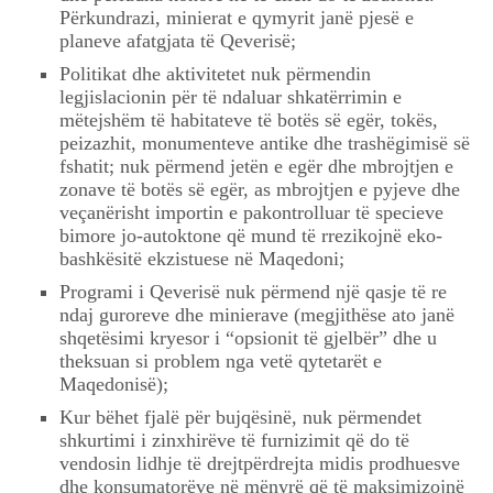
Përkundrazi, minierat e qymyrit janë pjesë e
planeve afatgjata të Qeverisë;
Politikat dhe aktivitetet nuk përmendin
legjislacionin për të ndaluar shkatërrimin e
mëtejshëm të habitateve të botës së egër, tokës,
peizazhit, monumenteve antike dhe trashëgimisë së
fshatit; nuk përmend jetën e egër dhe mbrojtjen e
zonave të botës së egër, as mbrojtjen e pyjeve dhe
veçanërisht importin e pakontrolluar të specieve
bimore jo-autoktone që mund të rrezikojnë eko-
bashkësitë ekzistuese në Maqedoni;
Programi i Qeverisë nuk përmend një qasje të re
ndaj guroreve dhe minierave (megjithëse ato janë
shqetësimi kryesor i “opsionit të gjelbër” dhe u
theksuan si problem nga vetë qytetarët e
Maqedonisë);
Kur bëhet fjalë për bujqësinë, nuk përmendet
shkurtimi i zinxhirëve të furnizimit që do të
vendosin lidhje të drejtpërdrejta midis prodhuesve
dhe konsumatorëve në mënyrë që të maksimizojnë