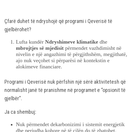
Çfarë duhet të ndryshojë që programi i Qeverisë të
gjelbërohet?
Lufta kundër
Ndryshimeve klimatike
dhe
mbrojtjes së mjedisit
përmendet vazhdimisht në
nivelin e një angazhimi të përgjithshëm, megjithatë,
ajo nuk veçohet si përparësi në kontekstin e
alokimeve financiare.
Programi i Qeverisë nuk përfshin një sërë aktivitetesh që
normalisht janë të pranishme në programet e “opsionit të
gjelbër”.
Ja ca shembuj:
Nuk përmendet dekarbonizimi i sistemit energjetik
dhe periudha kohore në të cilën do të zbatohet.