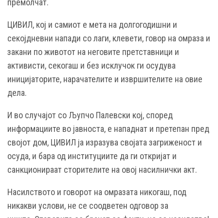
премолчат.
ЦИВИЛ, кој и самиот е мета на долгогодишни и
секојдневни напади со лаги, клевети, говор на омраза и
закани по животот на неговите претставници и
активисти, секогаш и без исклучок ги осудува
иницијаторите, нарачателите и извршителите на овие
дела.
И во случајот со Љупчо Палевски кој, според
информациите во јавноста, е нападнат и претепан пред
својот дом, ЦИВИЛ ја изразува својата загриженост и
осуда, и бара од институциите да ги откријат и
санкционираат сторителите на овој насилнички акт.
Насилството и говорот на омразата никогаш, под
никакви услови, не се соодветен одговор за