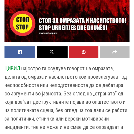
ЦИВИЛ
најостро ги осудува говорот на омразата,
делата од омраза и насилството кои произлегуваат од
неспособноста или неподготвеноста да се дебатира
со аргументи во јавноста. Без оглед на „страната“ од
која доаѓаат деструктивните појави во општеството и
на политичката сцена, без оглед на тоа дали се работи
за политички, етнички или верски мотивирани
инциденти, тие не може и не смее да се оправдаат и