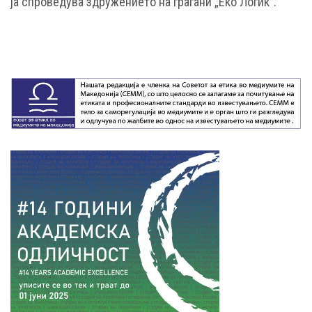
ја спроведува здружението на граѓани „Еко Логик“.