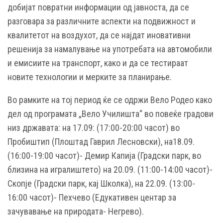
добијат повратни информации од јавноста, да се
разговара за различните аспекти на подвижност и
квалитетот на воздухот, да се најдат иновативни
решенија за намалување на употребата на автомобили
и емисиите на транспорт, како и да се тестираат
новите технологии и мерките за планирање.
Во рамките на тој период ќе се одржи Вело Родео како
дел од програмата „Вело Училишта“ во повеќе градови
низ државата: на 17.09: (17:00-20:00 часот) во
Пробиштип (Плоштад Гаврил Лесновски), на18.09.
(16:00-19:00 часот)- Демир Капија (Градски парк, во
близина на игралиштето) на 20.09. (11:00-14:00 часот)-
Скопје (Градски парк, кај Школка), на 22.09. (13:00-
16:00 часот)- Пехчево (Едукативен центар за
зачувавање на природата- Негрево).