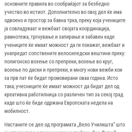
основните правила во сообраќајот за безбедно
учество во истиот. Дополнително во овој дел ќе има
одвоено и простор за бавна трка, преку која учениците
ја совладуваат и вежбаат својата координација,
рамнотежа, тргнување и запирање и забавен каде
учениците ќе имаат можност да ги покажат, вежбаат и
унапредат сопствените велосипедски вештини преку:
полигонско возење со препреки, возење во круг,
возење по даски и препреки, и многу нови вежби кои
за прв пат ќе бидат промовирани оваа година. Исто
така, учесниците ќе имаат можност да бидат дел од
креативна работилница со различен тип за секој град
каде што ќе биде одржана Европската недела на
мобилност.
Настаните се дел од програмата „Вело Училишта“ што