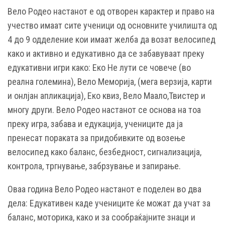
Вело Родео настанот е од отворен карактер и право на
учество имаат сите ученици од основните училишта од
4 до 9 одделение кои имаат желба да возат велосипед
како и активно и едукативно да се забавуваат преку
едукативни игри како: Еко Не лути се човече (во
реална големина), Вело Меморија, (мега верзија, карти
и онлјан апликација), Еко квиз, Вело Маало,Твистер и
многу други. Вело Родео настанот се основа на тоа
преку игра, забава и едукација, учениците да ја
пренесат пораката за придобивките од возење
велосипед како баланс, безбедност, сигнализација,
контрола, тргнување, забрзување и запирање.
Оваа година Вело Родео настанот е поделен во два
дела: Едукативен каде учениците ќе можат да учат за
баланс, моторика, како и за сообраќајните знаци и