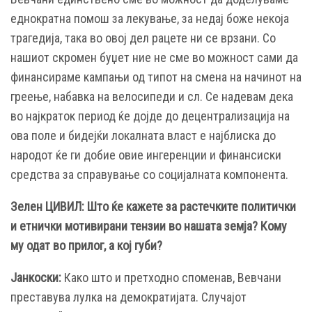
еднократна помош за лекување, за недај боже некоја
трагедија, така во овој дел рацете ни се врзани. Со
нашиот скромен буџет ние не сме во можност сами да
финансираме кампањи од типот на смена на начинот на
греење, набавка на велосипеди и сл. Се надевам дека
во најкраток период ќе дојде до децентрализација на
ова поле и бидејќи локалната власт е најблиска до
народот ќе ги добие овие ингеренции и финансиски
средства за справување со социјалната компонента.
Зелен ЦИВИЛ:
Што ќе кажете за растечките политички
и етнички мотивирани тензии во нашата земја? Кому
му одат во прилог, а кој губи?
Јанкоски:
Како што и претходно споменав, Вевчани
преставува лулка на демократијата. Случајот