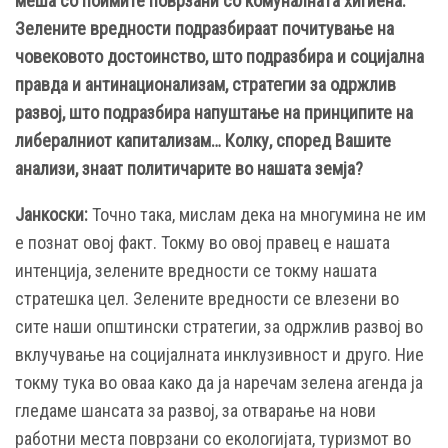
меша со поимите поврзани со комуналната хигиена.
Зелените вредности подразбираат почитување на
човековото достоинство, што подразбира и социјална
правда и антинационализам, стратегии за одржлив
развој, што подразбира напуштање на принципите на
либералниот капитализам… Колку, според Вашите
анализи, знаат политичарите во нашата земја?
Јанкоски:
Точно така, мислам дека на многумина не им
е познат овој факт. Токму во овој правец е нашата
интенција, зелените вредности се токму нашата
стратешка цел. Зелените вредности се влезени во
сите наши општински стратегии, за одржлив развој во
вклучување на социјалната инклузивност и друго. Ние
токму тука во оваа како да ја наречам зелена агенда ја
гледаме шансата за развој, за отварање на нови
работни места поврзани со екологијата, туризмот во