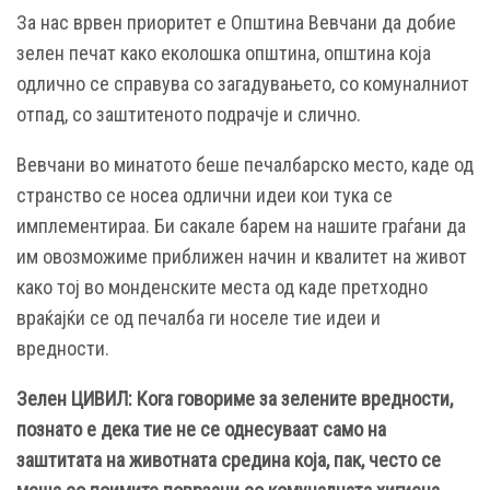
За нас врвен приоритет е Општина Вевчани да добие
зелен печат како еколошка општина, општина која
одлично се справува со загадувањето, со комуналниот
отпад, со заштитеното подрачје и слично.
Вевчани во минатото беше печалбарско место, каде од
странство се носеа одлични идеи кои тука се
имплементираа. Би сакале барем на нашите граѓани да
им овозможиме приближен начин и квалитет на живот
како тој во монденските места од каде претходно
враќајќи се од печалба ги носеле тие идеи и
вредности.
Зелен ЦИВИЛ: Кога говориме за зелените вредности,
познато е дека тие не се однесуваат само на
заштитата на животната средина која, пак, често се