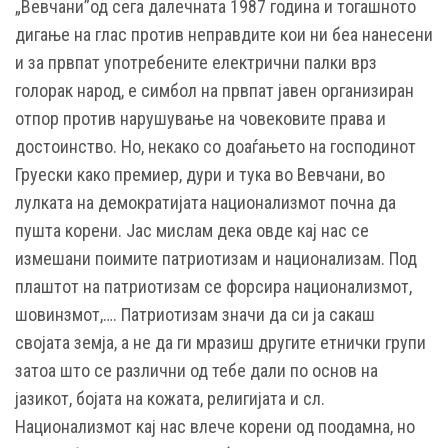
„Вевчани”од сега далечната 1987 година и тогашното
дигање на глас против неправдите кои ни беа нанесени
и за првпат употребeните електрични палки врз
голорак народ, е симбол на првпат јавен организиран
отпор против нарушување на човековите права и
достоинство. Но, некако со доаѓањето на господинот
Груески како премиер, дури и тука во Вевчани, во
лулката на демократијата национализмот почна да
пушта корени. Јас мислам дека овде кај нас се
измешани поимите патриотизам и национализам. Под
плаштот на патриотизам се форсира национализмот,
шовинзмот,…. Патриотизам значи да си ја сакаш
својата земја, а не да ги мразиш другите етнички групи
затоа што се различни од тебе дали по основ на
јазикот, бојата на кожата, религијата и сл.
Национализмот кај нас влече корени од поодамна, но