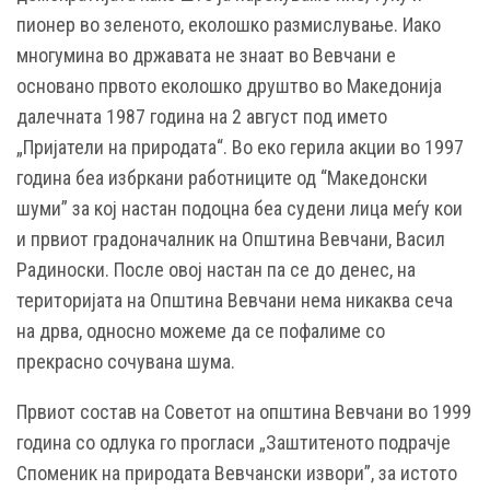
пионер во зеленото, еколошко размислување. Иако
многумина во државата не знаат во Вевчани е
основано првото еколошко друштво во Македонија
далечната 1987 година на 2 август под името
„Пријатели на природата“. Во еко герила акции во 1997
година беа избркани работниците од “Македонски
шуми” за кој настан подоцна беа судени лица меѓу кои
и првиот градоначалник на Општина Вевчани, Васил
Радиноски. После овој настан па се до денес, на
територијата на Општина Вевчани нема никаква сеча
на дрва, односно можеме да се пофалиме со
прекрасно сочувана шума.
Првиот состав на Советот на општина Вевчани во 1999
година со одлука го прогласи „Заштитеното подрачје
Споменик на природата Вевчански извори”, за истото