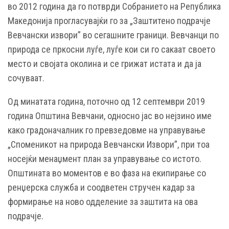
во 2012 година да го потврди Собранието на Република
Македонија прогласувајќи го за „Заштитено подрачје
Вевчански извори” во сегашните граници. Вевчанци по
природа се пркосни луѓе, луѓе кои си го сакаат своето
место и својата околина и се грижат истата и да ја
сочуваат.
Од минатата година, поточно од 12 септември 2019
година Општина Вевчани, односно јас во нејзино име
како градоначалник го превзедовме на управување
„Споменикот на природа Вевчански Извори”, при тоа
носејќи менаџмент план за управување со истото.
Општината во моментов е во фаза на екипирање со
ренџерска служба и соодветен стручен кадар за
формирање на ново одделение за заштита на ова
подрачје.