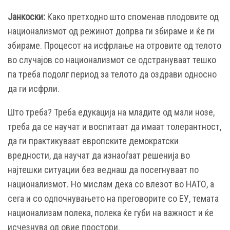
Јанкоски:
Како претходно што споменав плодовите од
национализмот од режинот допрва ги збираме и ќе ги
збираме. Процесот на исфрлање на отровите од телото
во случајов со национализмот се одстрануваат тешко
па треба подолг период за телото да оздрави односно
да ги исфрли.
Што треба? Треба едукација на младите од мали нозе,
треба да се научат и воспитаат да имаат толерантност,
да ги практикуваат европските демократски
вредности, да научат да изнаоѓаат решенија во
најтешки ситуации без веднаш да посегнуваат по
национализмот. Но мислам дека со влезот во НАТО, а
сега и со одпочнувањето на преговорите со ЕУ, темата
национализам полека, полека ќе губи на важност и ќе
исчезнува од овие простори.