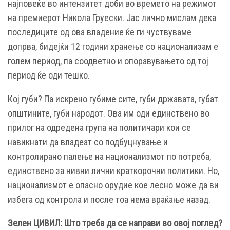
најповеќе во интензитет доби во времето на режимот
на премиерот Никола Груески. Јас лично мислам дека
последиците од ова владение ќе ги чуствуваме
допрва, бидејќи 12 години хранење со национализам е
голем период, па соодветно и опоравувањето од тој
период ќе оди тешко.
Кој губи? Па искрено губиме сите, губи државата, губат
општините, губи народот. Ова им оди единствено во
прилог на одредена група на политичари кои се
навикнати да владеат со подбуцнување и
контролирано палење на национализмот по потреба,
единствено за нивни лични краткорочни политики. Но,
национализмот е опасно орудие кое лесно може да ви
избега од контрола и после тоа нема враќање назад.
Зелен ЦИВИЛ:
Што треба да се направи во овој поглед?