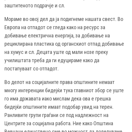
заштитеното подрачје и сл.
Мораме во овој дел да ја подигнеме нашата свест. Во
Европа на отпадот се гледа како на ресурс за
добивање електрична енергија, за добивање на
рециклирана пластика од органскиот отпад добивање
на хумус и сл. Децата уште од мали нозе преку
училиштата треба да ги едуцираме како да
постапуваат со отпадот.
Во делот на социјалните права општините немаат
многу ингеренции бидејќи тука главниот збор се уште
го има државата иако мислам дека ова е грешка
бидејќи општините имаат подобар увид на терен.
Ранливите групи граѓани се под надлежност на
Центрите за социјална работа. Ние како Општина
Вевчани единствено сме во можност да доделуваме