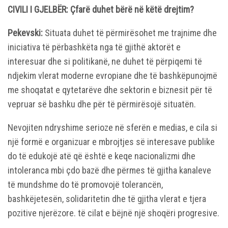
CIVILI I GJELBËR: Çfarë duhet bërë në këtë drejtim?
Pekevski:
Situata duhet të përmirësohet me trajnime dhe
iniciativa të përbashkëta nga të gjithë aktorët e
interesuar dhe si politikanë, ne duhet të përpiqemi të
ndjekim vlerat moderne evropiane dhe të bashkëpunojmë
me shoqatat e qytetarëve dhe sektorin e biznesit për të
vepruar së bashku dhe për të përmirësojë situatën.
Nevojiten ndryshime serioze në sferën e medias, e cila si
një formë e organizuar e mbrojtjes së interesave publike
do të edukojë atë që është e keqe nacionalizmi dhe
intoleranca mbi çdo bazë dhe përmes të gjitha kanaleve
të mundshme do të promovojë tolerancën,
bashkëjetesën, solidaritetin dhe të gjitha vlerat e tjera
pozitive njerëzore. të cilat e bëjnë një shoqëri progresive.