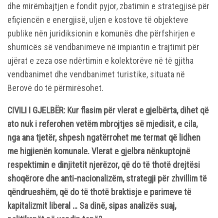
dhe mirëmbajtjen e fondit pyjor, zbatimin e strategjisë për
efiçiencën e energjisë, uljen e kostove të objekteve
publike nën juridiksionin e komunës dhe përfshirjen e
shumicës së vendbanimeve në impiantin e trajtimit për
ujërat e zeza ose ndërtimin e kolektorëve në të gjitha
vendbanimet dhe vendbanimet turistike, situata në
Berovë do të përmirësohet.
CIVILI I GJELBËR: Kur flasim për vlerat e gjelbërta, dihet që
ato nuk i referohen vetëm mbrojtjes së mjedisit, e cila,
nga ana tjetër, shpesh ngatërrohet me termat që lidhen
me higjienën komunale. Vlerat e gjelbra nënkuptojnë
respektimin e dinjitetit njerëzor, që do të thotë drejtësi
shoqërore dhe anti-nacionalizëm, strategji për zhvillim të
qëndrueshëm, që do të thotë braktisje e parimeve të
kapitalizmit liberal … Sa dinë, sipas analizës suaj,