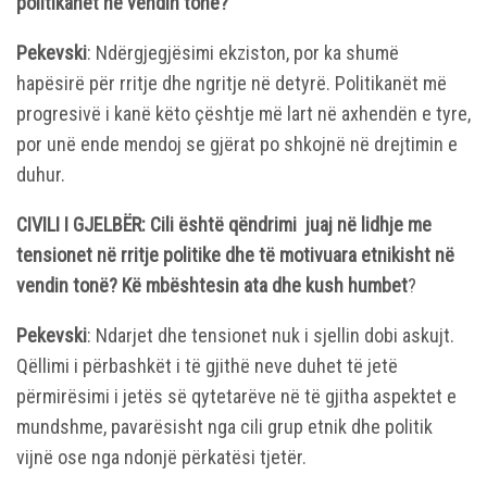
politikanët në vendin tonë?
Pekevski
: Ndërgjegjësimi ekziston, por ka shumë
hapësirë ​​për rritje dhe ngritje në detyrë. Politikanët më
progresivë i kanë këto çështje më lart në axhendën e tyre,
por unë ende mendoj se gjërat po shkojnë në drejtimin e
duhur.
CIVILI I GJELBËR: Cili është qëndrimi juaj në lidhje me
tensionet në rritje politike dhe të motivuara etnikisht në
vendin tonë? Kë mbështesin ata dhe kush humbet
?
Pekevski
: Ndarjet dhe tensionet nuk i sjellin dobi askujt.
Qëllimi i përbashkët i të gjithë neve duhet të jetë
përmirësimi i jetës së qytetarëve në të gjitha aspektet e
mundshme, pavarësisht nga cili grup etnik dhe politik
vijnë ose nga ndonjë përkatësi tjetër.