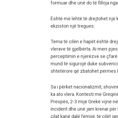
formuar dhe unë do të filloja ng
Është më lehtë të drejtohet një
ekziston një tregues.
Tema të cilën e hapët është drej
vlerave të gjelbërta. Ai merr pje
perceptimin e njerëzve se çfarë ë
mund të sigurojë duke subvencion
shtetërore që zbatohet përmes M
Sa i përket nacionalizmit, shovini
ka ato vlera. Kontesti me Greqin
Prespës, 2-3 mijë Grekë vijnë në
incident dhe unë jam krenar për 
cilat kanë dalë fëmijë, të cilët 