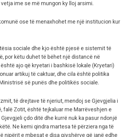
a vetja ime se më mungon ky lloj arsimi.
 komunë ose të menaxhohet me një institucion kur
tësia sociale dhe kjo është pjesë e sistemit të
së, por këtu duhet të bëhet një distancë në
shtë ajo që kryetari i bashkisë lokale (Kryetari)
uar artikuj të caktuar, dhe cila është politika
inistrisë së punës dhe politikës sociale.
zmit, të drejtave të njeriut, mendoj se Gjevgjelia i
ë, falë Zotit, është tejkaluar me Marrëveshjen e
 Gjevgjeli çdo ditë dhe kurrë nuk ka pasur ndonjë
këtë. Ne kemi qindra martesa të përziera nga të
janë nipërit e mbesat e disa gjyshërve që janë edhe