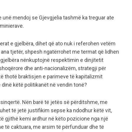
he unë mendoj se Gjevgjelia tashmë ka treguar ate
minierave.
erat e gjelbëra, dihet që ato nuk i referohen vetëm
ga ana tjetër, shpesh ngatërrohet me termat që lidhen
gjelbëra nënkuptojnë respektimin e dinjitetit
 shoqërore dhe anti-nacionalizëm, strategji për
ë thotë braktisjen e parimeve të kapitalizmit
 e dinë këtë politikanët në vendin tonë?
sinqertë. Nën barë të jetës së përditshme, me
et të jetë justifikim sepse ka ndodhur këtë vit,
ë gjithë kemi ardhur në këto pozicione nga një
ime të caktuara, me arsim të përfunduar dhe të