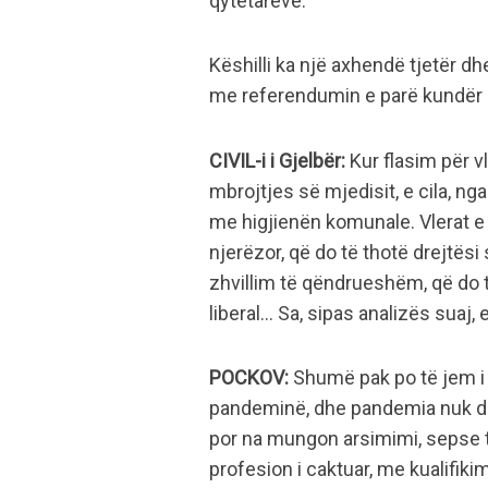
qytetarëve.
Këshilli ka një axhendë tjetër d
me referendumin e parë kundër 
CIVIL-i i Gjelbër:
Kur flasim për vl
mbrojtjes së mjedisit, e cila, n
me higjienën komunale. Vlerat e 
njerëzor, që do të thotë drejtësi
zhvillim të qëndrueshëm, që do t
liberal… Sa, sipas analizës suaj,
POCKOV:
Shumë pak po të jem i 
pandeminë, dhe pandemia nuk duh
por na mungon arsimimi, sepse t
profesion i caktuar, me kualifik