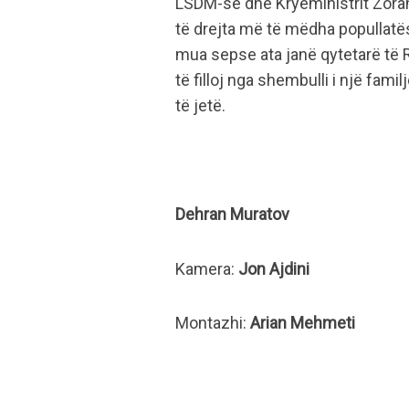
LSDM-së dhe Kryeministrit Zoran
të drejta më të mëdha popullatës
mua sepse ata janë qytetarë të 
të filloj nga shembulli i një fam
të jetë.
Dehran Muratov
Kamera:
Jon Ajdini
Montazhi:
Arian Mehmeti