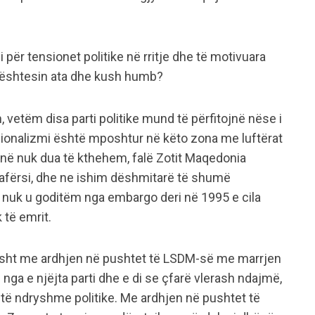
 për tensionet politike në rritje dhe të motivuara
bështesin ata dhe kush humb?
vetëm disa parti politike mund të përfitojnë nëse i
cionalizmi është mposhtur në këto zona me luftërat
 unë nuk dua të kthehem, falë Zotit Maqedonia
 afërsi, dhe ne ishim dëshmitarë të shumë
ë nuk u goditëm nga embargo deri në 1995 e cila
 të emrit.
isht me ardhjen në pushtet të LSDM-së me marrjen
 nga e njëjta parti dhe e di se çfarë vlerash ndajmë,
i të ndryshme politike. Me ardhjen në pushtet të