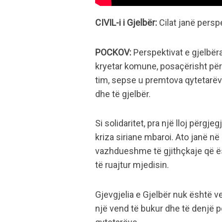
CIVIL-i i Gjelbër:
Cilat janë perspe
POCKOV:
Perspektivat e gjelbëra
kryetar komune, posaçërisht pë
tim, sepse u premtova qytetarëv
dhe të gjelbër.
Si solidaritet, pra një lloj përgj
kriza siriane mbaroi. Ato janë 
vazhdueshme të gjithçkaje që ë
të ruajtur mjedisin.
Gjevgjelia e Gjelbër nuk është ve
një vend të bukur dhe të denjë pë