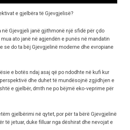
ktivat e gjelbëra të Gjevgjelisë?
 në Gjevgjeli janë gjithmonë një sfidë për çdo
r mua ato janë në agjendën e punës në mandatin
e se do ta bëj Gjevgjelinë moderne dhe evropiane
egjësie e botës ndaj asaj që po ndodhte në kufi kur
në perspektivë dhe duhet të mundësojnë zgjidhjen e
shtë e gjelbër, dmth ne po bëjmë eko-veprime për
tëm gjelbërimi në qytet, por për ta bërë Gjevgjelinë
r të jetuar, duke filluar nga dëshirat dhe nevojat e