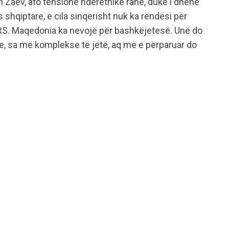
 Zaev, ato tensione ndëretnike ranë, duke i dhënë
 shqiptare, e cila sinqerisht nuk ka rëndësi për
RS. Maqedonia ka nevojë për bashkëjetesë. Unë do
ilje, sa më komplekse të jetë, aq më e përparuar do