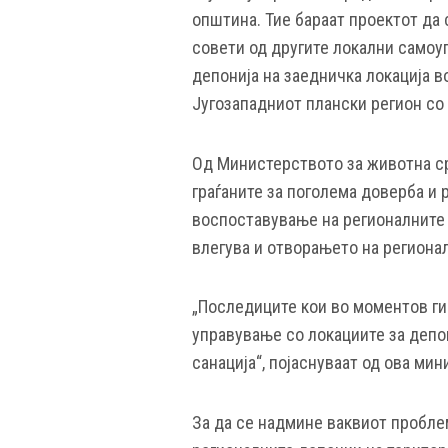
општина. Тие бараат проектот да 
совети од другите локални самоу
депонија на заедничка локација 
Југозападниот плански регион со
Од Министерството за животна с
граѓаните за поголема доверба и 
воспоставување на регионалните 
влегува и отворањето на региона
„Последиците кои во моментов ги
управување со локациите за депо
санација“, појаснуваат од ова мин
За да се надмине ваквиот проблем