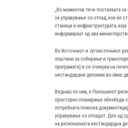
„Во моментов тече постапката за
за управување со отпад, кое ќе с
станици и инфраструктурата, која 
информираат од ова министерств
Во Источниот и Југоисточниот ре
општини за собирање и транспорт
програмата) и се очекува на поче
нестандардни депонии во овие дв
Веднаш по нив, е Полошкиот реги
просторно планирање обезбеди ср
потребната планска документациј
управување со отпадот. Дел од с
на регионалната нестандардна деп