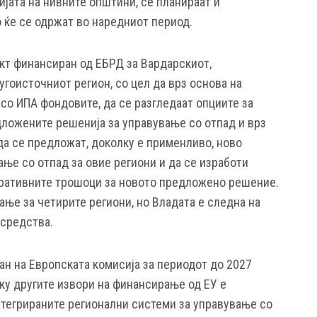
јата на нивните општини, се планираат и
 ќе се одржат во наредниот период.
кт финансиран од ЕБРД за Вардарскиот,
угоисточниот регион, со цел да врз основа на
со ИПА фондовите, да се разгледаат опциите за
ложените решенија за управување со отпад и врз
да се предложат, доколку е применливо, ново
ње со отпад за овие региони и да се изработи
еративните трошоци за новото предложено решение.
ње за четирите региони, но Владата е следна на
 средства.
н на Европската комисија за периодот до 2027
реку другите извори на финансирање од ЕУ е
тегрираните регионални системи за управување со