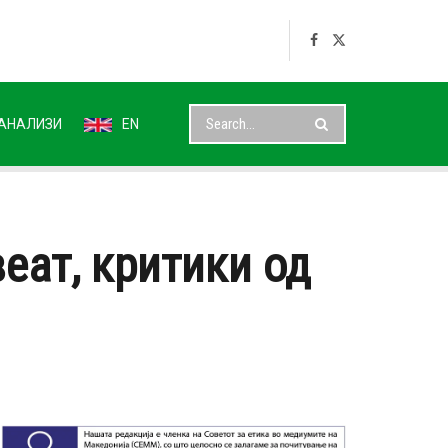
АНАЛИЗИ
EN
еат, критики од