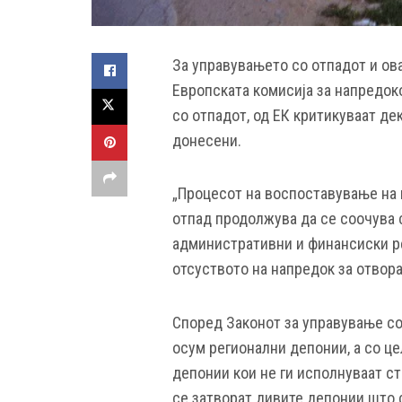
За управувањето со отпадот и ов
Европската комисија за напредоко
со отпадот, од ЕК критикуваат де
донесени.
„Процесот на воспоставување на 
отпад продолжува да се соочува 
административни и финансиски ре
отсуството на напредок за отвор
Според Законот за управување со
осум регионални депонии, а со ц
депонии кои не ги исполнуваат ст
се затворат дивите депонии што с