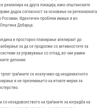
се реализира на друга локација, иако општинските
прави дадоа согласност за основање на регионалната
во Росоман. Идентичен проблем имаше и во
 Општина Дебарца.
редина и просторно планирање апелираат до
разбирање за да се продолжи со активностите за
системи за управување со отпад, во чии рамки
лните депонии.
 трпат граѓаните се исклучиво од неадекватното
нирање и не преземањето на итните мерки за
истерство.
 со незадоволството на граѓаните за изградба на