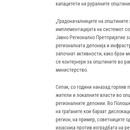
капацитети на руралните општини 
„Градоначалниците на општините 
имплементацијата на системот со
Јавно Регионално Претпријатие за
регионалната депонија и инфрастр
започнат активности, како брзи м
се контејнери за општините во ра
министерство.
Сепак, со години наназад горлив
жители и локалните власти во оп
регионалните депонии. Во Полошк
на граѓаните кои бараат дислокац
регион, на пример, советниците 
изјаснија против изградбата на р