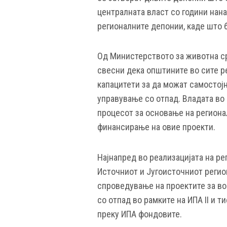
централната власт со години нана
регионалните депонии, каде што 
Од Министерството за животна ср
свесни дека општините во сите р
капацитети за да можат самостојн
управување со отпад. Владата во 
процесот за основање на региона
финансирање на овие проекти.
Најнапред во реализацијата на р
Источниот и Југоисточниот регио
спроведување на проектите за в
со отпад во рамките на ИПА II и 
преку ИПА фондовите.