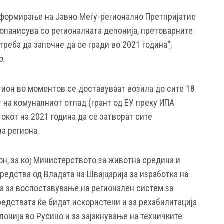
 формирање на Јавно Меѓу-регионално Претпријатие
топанисува со регионалната депонија, претоварните
треба да започне да се гради во 2021 година“,
о.
гион во моментов се доставуваат возила до сите 18
 на комуналниот отпад (грант од ЕУ преку ИПА
токот на 2021 година да се затворат сите
а региона.
он, за кој Министерството за животна средина и
едства од Владата на Швајцарија за изработка на
а за воспоставување на регионален систем за
редствата ќе бидат искористени и за рехабилитација
онија во Русино и за зајакнување на техничките