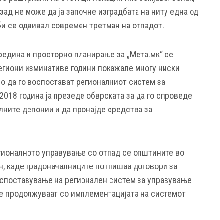
зад не може да ја започне изградбата на ниту една од
би се одвивал современ третман на отпадот.
едина и просторно планирање за „Мета.мк“ се
егиони изминативе години покажале многу ниски
о да го воспостават регионалниот систем за
2018 година ја презеде обврската за да го спроведе
лните депонии и да пронајде средства за
егионалното управување со отпад се општините во
н, каде градоначалниците потпишаа договори за
оспоставување на регионален систем за управување
тие продолжуваат со имплементацијата на системот