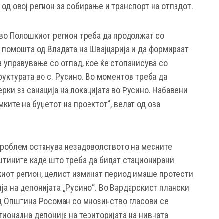
од овој регион за собирање и транспорт на отпадот.
во Полошкиот регион треба да продолжат со
 помошта од Владата на Швајцарија и да формираат
 управување со отпад, кое ќе стопанисува со
уктурата во с. Русино. Во моментов треба да
ерки за санација на локацијата во Русино. Набавени
мките на буџетот на проектот“, велат од ова
 проблем останува незадоволството на месните
штините каде што треба да бидат стационирани
иот регион, целиот изминат период имаше протести
ија на депонијата „Русино“. Во Вардарскиот плански
од Општина Росоман со мнозинство гласови се
егионална депонија на територијата на нивната