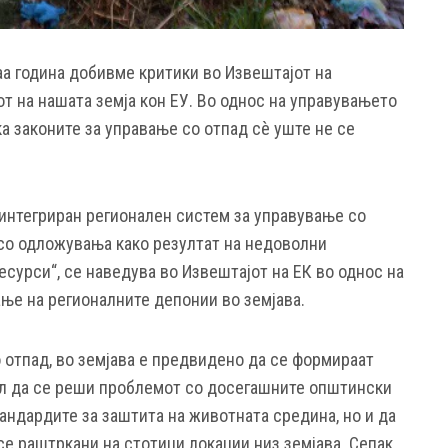
аа година добивме критики во Извештајот на
т на нашата земја кон ЕУ. Во однос на управувањето
ка законите за управање со отпад сè уште не се
интегриран регионален систем за управување со
со одложувања како резултат на недоволни
сурси“, се наведува во Извештајот на ЕК во однос на
ање на регионалните депонии во земјава.
 отпад, во земјава е предвидено да се формираат
ел да се реши проблемот со досегашните општински
андардите за заштита на животната средина, но и да
е раштркани на стотици локации низ земјава. Сепак,