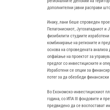
регионалните депонии на територи
дополнителни јавни расправи што
Инаку, лани беше спроведен прое
Пелагонискиот, Југозападниот и Ј
физибилити студиите изработени 
комбинирање на регионите и пред
основа на спроведената анализа 
опфаќање на проектот за управува
предлог со инвестициските и оп
Изработени се опции за финансира
потег за да обезбеди финансиски
Во Економско-инвестицискиот пла
година, со ИПА III фондовите и п
предвидено да се воспостават ин