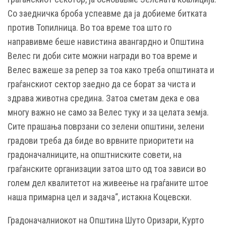
Со заедничка броба успеавме да ја добиеме битката
против Топилница. Во тоа време тоа што го
направивме беше навистина авангардно и Општина
Велес ги доби сите можни награди во тоа време и
Велес важеше за репер за тоа како треба општината и
граѓанскиот сектор заедно да се борат за чиста и
здрава животна средина. Затоа сметам дека е ова
многу важно не само за Велес туку и за целата земја.
Сите прашања поврзани со зелени општини, зелени
градови треба да биде во врвните приоритети на
градоначалниците, на општниските совети, на
граѓанските организации затоа што од тоа зависи во
голем дел квалитетот на живеење на граѓаните штое
наша примарна цел и задача“, истакна Коцевски.
Градоначалниокот на Општина Шуто Оризари, Курто