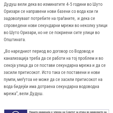
Дудуш вели дека во изминатите 4-5 години во Шуто
Оризари се направени нови базени со вода кои ги
задоволуваат потребите на граѓаните, и дека се
спроведени нови секундарни мрежи во неколку улици
во Шуто Оризари, но не се покриени сите улици во
Општината.
„Во наредниот период во договор со Водовод и
канализација треба да се работи на тој проблем и во
секоја улица да се постави секундарна мрежа и да се
засили притисокот. Исто така се поставени и нови
пумпи, меѓутоа не може да се засили притисокот на
вода бидејќи има дотраена секундарна водоводна
мрежа“, вели Дудуш.