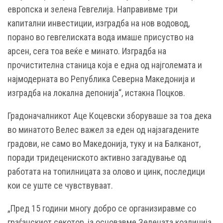
европска и зелена Гевгелија. Направивме три
капитални инвестиции, изградба на нов водовод,
порано во гевгелиската вода имаше присуство на
арсен, сега тоа веќе е минато. Изградба на
прочистителна станица која е една од најголемата и
најмодерната во Република Северна Македонија и
изградба на локална депонија“, истакна Поцков.
Градоначалникот Аце Коцевски зборуваше за тоа дека
во минатото Велес важел за еден од најзагадените
градови, не само во Македонија, туку и на Балканот,
поради тридецениското активно загадување од
работата на топилницата за олово и цинк, последици
кои се уште се чувствуваат.
„Пред 15 години многу добро се организиравме со
граѓанскиот секотор, ја основавме Зелената коалиција.