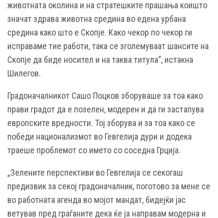
животната околина и на стратешките прашања коишто
значат здрава животна средина во едена урбана
средина како што е Скопје. Како чекор по чекор ги
исправаме тие работи, така се зголемуваат шансите на
Скопје да биде носител и на таква титула“, истакна
Шилегов.
Градоначалникот Сашо Поцков зборуваше за тоа како
прави градот да е позелен, модерен и да ги застапува
европските вредности. Тој зборува и за тоа како се
победи национализмот во Гевгелија дури и додека
траеше проблемот со името со соседна Грција.
„Зелените перспективи во Гевгелија се секогаш
предизвик за секој градоначалник, поготово за мене се
во работната агенда во мојот мандат, бидејќи јас
ветував пред граѓаните дека ќе ја направам модерна и