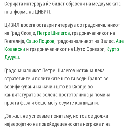
Серијата интервјуа ќе бидат објавени на медиумската
платформа на ЦИВИЛ.
ЦИВИЛ досега оствари интервјуа со градоначалникот
на Град Скопје,
Петре Шилегов
, градоначалникот на
Гевгелија,
Сашо Поцков
, градоначалникот на Велес,
Аце
Коцевски
и градоначалникот на Шуто Оризари,
Курто
Дудуш
.
Градоначалникот Петре Шилегов истакна дека
стратегиите и политиките што ги води Градот се
верификувани на начин што во Скопје во
кандитатурата за зелена претстолнина ја помина
првата фаза и беше меѓу осумте кандидати.
„За жал, не успеавме понатаму, но тоа се должи
најверојатно на повеќедецениската негрижа и на