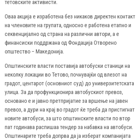
тетовските активисти.
Оваа акција е изработена без никаков директен контакт
на членовите на групата, односно е работена етапнo и
секвенцијално од страна на различни автори, а е
финансиски поддржана од Фондација Отворено
општество – Македонија.
Општинските власти поставија автобуски станици на
неколку локации во Тетово, почнувајќи од влезот на
градот, центарот (основниот суд) до универзитетската
улица. За да профункционира автобускиот превоз,
основано е и јавно претпријатие за вршење на јавен
превоз, а дури на крај во градот ќе треба да пристигнат
новите автобуси, за што општинските власти по втор
пат годинава распишаа тендер за набавка на автобуси.
Општинарите треба допрва да ја изберат компанијата