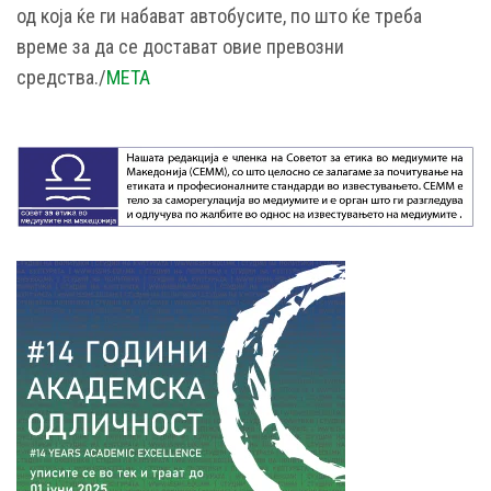
од која ќе ги набават автобусите, по што ќе треба
време за да се достават овие превозни
средства./
META