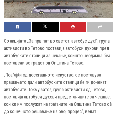
Со акцијата „За прв пат во светот, автобус дух!“, група
активисти во Тетово поставија автобуси духови пред
автобуските станици за чекање, коишто неодамна беа
поставени во градот од Општина Тетово.
„Поаѓајќи од досегашното искуство, се поставува
прашањето дали автобуските станици ќе ги дочекат
автобусите. Токму затоа, група активисти од Тетово,
поставија автобуси духови пред станиците за чекање,
кои ќе им послужат на граѓаните на Општина Тетово сè
до конечното решавање на овој процес“, велат