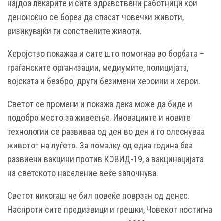
најдоа лекарите и сите здравствени работници кои
деноноќно се бореа да спасат човечки животи,
ризикувајќи ги сопствените животи.
Херојство покажаа и сите што помогнаа во борбата –
граѓанските организации, медиумите, полицијата,
војската и безброј други безимени хероини и херои.
Светот се промени и покажа дека може да биде и
подобро место за живеење. Иновациите и новите
технологии се развиваа од ден во ден и го олеснуваа
животот на луѓето. За помалку од една година беа
развиени вакцини против КОВИД-19, а вакцинацијата
на светското население веќе започнува.
Светот никогаш не бил повеќе поврзан од денес.
Наспроти сите предизвици и грешки, Човекот постигна