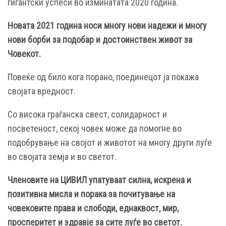
гигантски успеси во изминатата 2020 година.
Новата 2021 година носи многу нови надежи и многу
нови борби за подобар и достоинствен живот за
Човекот.
Повеќе од било кога порано, поединецот ја покажа
својата вредност.
Со висока граѓанска свест, солидарност и
посветеност, секој човек може да помогне во
подобрување на својот и животот на многу други луѓе
во својата земја и во светот.
Членовите на ЦИВИЛ упатуваат силна, искрена и
позитивна мисла и порака за почитување на
човековите права и слободи, еднаквост, мир,
просперитет и здравје за сите луѓе во светот.