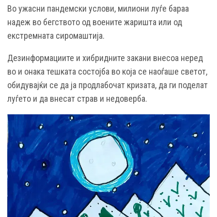
Во ужасни пандемски услови, милиони луѓе бараа
надеж во бегството од воените жаришта или од
екстремната сиромаштија.
Дезинформациите и хибридните закани внесоа неред
во и онака тешката состојба во која се наоѓаше светот,
обидувајќи се да ја продлабочат кризата, да ги поделат
луѓето и да внесат страв и недоверба.