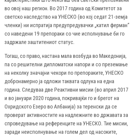
во овој наш регион. Во 2017 година од Комитетот за
светско наследство на УНЕСКО (во кој седат 21-земја
членки) ни испратија предупредувачки „катил ферман“
со наведени 19 препораки со чие исполнување би го
задржале заштитениот статус.
Тогаш, со право, настана мала возбуда во Македонија,
па со решителни дипломатски напори и со преземање
на неколку значајни чекори по препораките, УНЕСКО
добронамерно ја одложи таквата одлука на една
година. Следуваа две Реактивни мисии (во април 2017
и во јануари 2020 година, покривајќи го и брегот на
Охридското Езеро во Албанија) за теренски да се
проверат активностите на надлежните во државата за
спроведување на референците на УНЕСКО. Тие мисии,
заради неисполнување на голем дел од насоките,