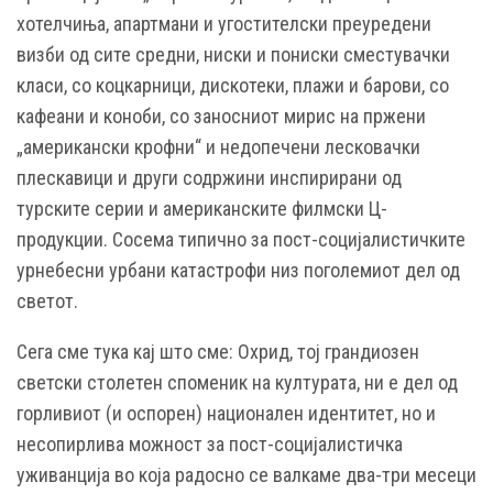
хотелчиња, апартмани и угостителски преуредени
визби од сите средни, ниски и пониски сместувачки
класи, со коцкарници, дискотеки, плажи и барови, со
кафеани и коноби, со заносниот мирис на пржени
„американски крофни“ и недопечени лесковачки
плескавици и други содржини инспирирани од
турските серии и американските филмски Ц-
продукции. Сосема типично за пост-социјалистичките
урнебесни урбани катастрофи низ поголемиот дел од
светот.
Сега сме тука кај што сме: Охрид, тој грандиозен
светски столетен споменик на културата, ни е дел од
горливиот (и оспорен) национален идентитет, но и
несопирлива можност за пост-социјалистичка
уживанција во која радосно се валкаме два-три месеци