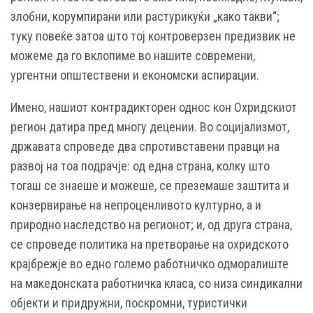
злобни, корумпирани или растурикуќи „како такви“;
туку повеќе затоа што тој контроверзен предизвик не
можеме да го вклопиме во нашите современи,
ургентни општествени и економски аспирации.
Имено, нашиот контрадикторен однос кон Охридскиот
регион датира пред многу децении. Во социјализмот,
државата спроведе два спротивставени правци на
развој на тоа подрачје: од една страна, колку што
тогаш се знаеше и можеше, се преземаше заштита и
конзервирање на непроценливото културно, а и
природно наследство на регионот; и, од друга страна,
се спроведе политика на претворање на охридското
крајбрежје во едно големо работничко одморалиште
на македонската работничка класа, со низа синдикални
објекти и придружни, поскромни, туристички