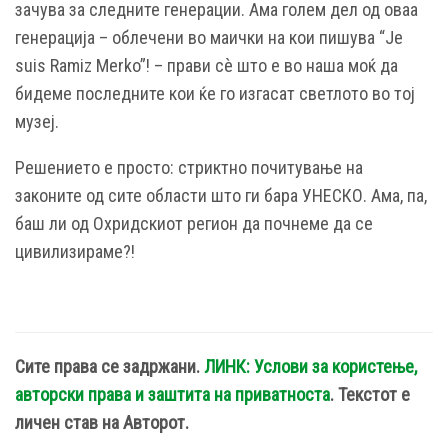
зачува за следните генерации. Ама голем дел од оваа
генерација – облечени во маички на кои пишува “Je
suis Ramiz Merko”! – прави сè што е во наша моќ да
бидеме последните кои ќе го изгасат светлото во тој
музеј.
Решението е просто: стриктно почитување на
законите од сите области што ги бара УНЕСКО. Ама, па,
баш ли од Охридскиот регион да почнеме да се
цивилизираме?!
Сите права се задржани.
ЛИНК: Услови за користење,
авторски права и заштита на приватноста
. Текстот е
личен став на Авторот.