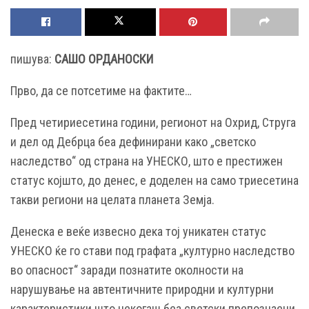
пишува:
САШО ОРДАНОСКИ
Прво, да се потсетиме на фактите…
Пред четириесетина години, регионот на Охрид, Струга
и дел од Дебрца беа дефинирани како „светско
наследство“ од страна на УНЕСКО, што е престижен
статус којшто, до денес, е доделен на само триесетина
такви региони на целата планета Земја.
Денеска е веќе извесно дека тој уникатен статус
УНЕСКО ќе го стави под графата „културно наследство
во опасност“ заради познатите околности на
нарушување на автентичните природни и културни
карактеристики што некогаш беа светски препознаени