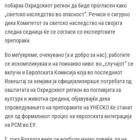
побараа Охридскиот регион да биде прогласен како
„светско наследство во опасност“. Речиси е сигурно
дека Комитетот за светско наследство на својата
следна седница ќе се согласи со експертските
препораки.
Во меѓувреме, очекувано (а и добро за нас), работите
се искомпликуваа и на поинакво ниво: во „случајот“ се
вклучи и Европската Комисија која во последниот
Извештај за земјава ја официјализираше потребата од
заштитата на Охридскиот регион во поглавјата за
култура и животна средина, објавувајќи дека
спроведувањето на препораките на УНЕСКО ќе станат
дел од формалниот процес на европската интеграција
на РСМ во ЕУ.
Е, тука Владата веќе се возбуди малку повеќе, па на