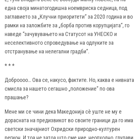
една своја минатогодишна ноемвриска седница, под
заглавието за „Клучни приоритети“ за 2020 година и во
рамки на заложбите за „борба против корупцијата“, го
наведе “зачувувањето на Статусот на УНЕСКО и
неселективното спроведување на одлуките за
отстранување на нелегални градби”.
* * *
Доброооо… Ова се, накусо, фактите. Но, каква е нивната
смисла за нашето сегашно „положение“ по ова
прашање?
Мене ми се чини дека Македонија сè уште не му е
дорасната на предизвикот во своите граници да го има
светски значајниот Охридски природно-културен
регион. И тоа не затоа што сме ние, неопходно, глупави,