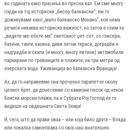
во годината како прасиња во пресна кал. Ем сме многу
горди на тој историски „бисер балкански“; ем го
доживуваме како „мало балканско Монако“, кое нема
речиси никаква историска важност, но затоа е поим за
„видете-ме-ебете-ме“ светскиот џет-сет, со глисери,
базени, танги, казина, диви летни тераси, доградби и
надградби и скапи (и многу, многу евтини) автомобили
паркирани по тревниците и плажите, на три метри од
езерската вода. Уживанција во балканска Франција!
Ах, да го направевме она прочуено парапетче околу
целиот брег, да донесевме со камиони песок од некои
блиски морски плажи, па и Субрата Рој Господ ќе го
видеше на овдешната Света Земја!
И, сега, што да прави оваа – или која било друга – Влада
или локална самоуправа со овој наш внатрешен