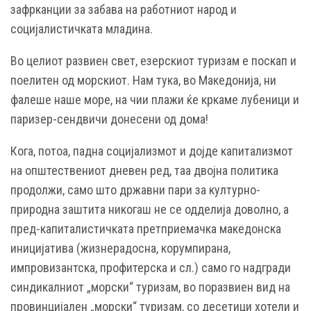
зафрканции за забава на работниот народ и
социјалистичката младина.
Во целиот развиен свет, езерскиот туризам е поскап и
поелитен од морскиот. Нам тука, во Македонија, ни
фалеше наше море, на чии плажи ќе кркаме лубеници и
паризер-сендвичи донесени од дома!
Кога, потоа, падна социјализмот и дојде капитализмот
на општествениот дневен ред, таа двојна политика
продолжи, само што државни пари за културно-
природна заштита никогаш не се одделија доволно, а
пред-капиталистичката претприемачка македонска
иницијатива (жизнерадосна, корумпирана,
импровизантска, профитерска и сл.) само го надгради
синдикалниот „морски“ туризам, во поразвиен вид на
провинцијален „морски“ туризам, со десетици хотели и