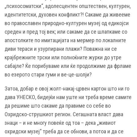
„психосоматски“, адолесцентен општествен, културен,
идентитетски, духовен конфликт?! Сакаме да живееме
во православен природно-културен музеј од едикојси
среден и пред тој век; или сакаме да се шлапкаме со
апостолките по имитацијата на мермер по локалните
диви тераси и узурпирани плажи? Поважна ни се
крајбрежните трски или полноќните журки до утре
сабајле? Ќе порибуваме или ќе продолжиме да фрламе
во езерото стари гуми и ве-це-шолји?
Затоа, добар е овој жолт-накај-црвен картон што ни го
дава УНЕСКО, бидејќи нам уште ни треба време самите
да решиме што сакаме да правиме со себе во
Охридско-струшкиот регион. Сегашната власт дава
знаци – и не многу повеќе од тоа – дека „живиот
охридски музеј“ треба да се обнови, а потоа и да се