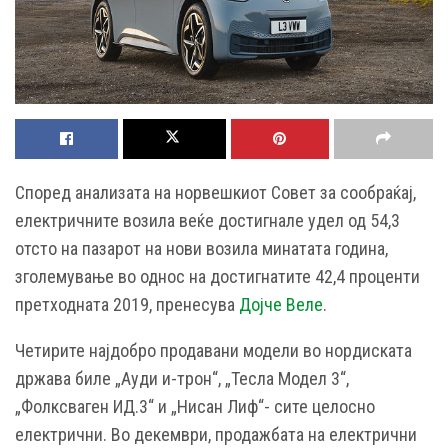
Според анализата на норвешкиот Совет за сообраќај,
електричните возила веќе достигнале удел од 54,3
отсто на пазарот на нови возила минатата година,
зголемување во однос на достигнатите 42,4 проценти
претходната 2019, пренесува
Дојче Веле
.
Четирите најдобро продавани модели во нордиската
држава биле „Ауди и-трон“, „Тесла Модел 3“,
„Фолксваген ИД.3“ и „Нисан Лиф“- сите целосно
електрични. Во декември, продажбата на електрични