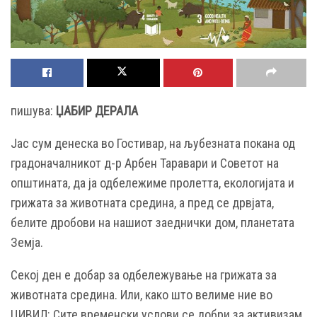
пишува:
ЏАБИР ДЕРАЛА
Јас сум денеска во Гостивар, на љубезната покана од
градоначалникот д-р Арбен Таравари и Советот на
општината, да ја одбележиме пролетта, екологијата и
грижата за животната средина, а пред се дрвјата,
белите дробови на нашиот заеднички дом, планетата
Земја.
Секој ден е добар за одбележување на грижата за
животната средина. Или, како што велиме ние во
ЦИВИЛ: Сите временски услови се добри за активизам.