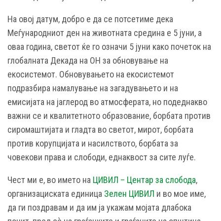
На овој датум, добро е да се потсетиме дека
Меѓународниот ден на животната средина е 5 јуни, а
оваа година, светот ќе го означи 5 јуни како почеток на
глобалната Декада на ОН за обновување на
екосистемот. Обновувањето на екосистемот
подразбира намалување на загадувањето и на
емисијата на јаглерод во атмосферата, но подеднакво
важни се и квалитетното образование, борбата против
сиромаштијата и гладта во светот, мирот, борбата
против корупцијата и насилството, борбата за
човекови права и слободи, еднаквост за сите луѓе.
Чест ми е, во името на
ЦИВИЛ – Центар за слобода
,
организациската единица
Зелен ЦИВИЛ
и во мое име,
да ги поздравам и да им ја укажам мојата длабока