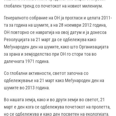
глобален тренд со почетокот на новиот милениум.
Генералното собрание на ОН ја прогласи и целата 2011-
та за година на шумите, а на 28 ноември 2012 година,
ОН повторно се навратија на овој датум и ја донесоа
Резолуцијата за 21 март да се одбележува како
Меѓународен ден на шумите, како што Организацијата
за храна и земјоделство при ОН го стори тоа во
далечната 1971 година.
Со глобални активности, светот започна со
одбележување на 21 март како Меѓународен ден на
шумите во 2013 година.
Во нашата земја, како и во други земји во светот, 21
март е ден кога се одбележува почетокот на пролетта,
но се одбележува и како ден посветен на екологијата.