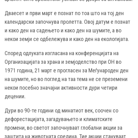
Дваесет и први март е познат по тоа што на тој ден
календарски започнува пролетта. Овој датум е познат
и како ден на садењето и како ден на шумите, а во
некои земји се одбележува и како ден на екологијата.
Според одлуката изгласана на конференцијата на
Организацијата за храна и земјоделство при ОН во
1971 година, 21 март е прогласен за Меѓународен ден
на шумите, но во поглед на таа тема не се преземени
некои посебно значајни активности дури четири
децении.
Дури во 90-те години од минатиот век, соочен со
дефорестацијата, загадувањето и климатските
промени, во светот започнуваат глобални акции за
заштита на животната средина. Тие акции стануваат