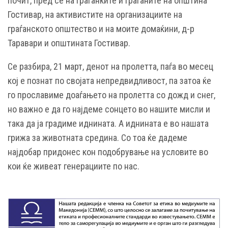
почит, пред сè на граѓанките и граѓаните на општина
Гостивар, на активистите на организациите на
граѓанското општество и на моите домаќини, д-р
Таравари и општината Гостивар.
Се разбира, 21 март, денот на пролетта, паѓа во месец
кој е познат по својата непредвидливост, па затоа ќе
го прославиме доаѓањето на пролетта со дожд и снег,
но важно е да го најдеме сонцето во нашите мисли и
така да ја градиме иднината. А иднината е во нашата
грижа за животната средина. Со тоа ќе дадеме
најдобар придонес кон подобрување на условите во
кои ќе живеат генерациите по нас.