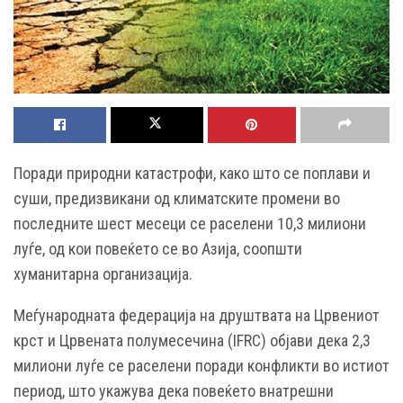
Поради природни катастрофи, како што се поплави и
суши, предизвикани од климатските промени во
последните шест месеци се раселени 10,3 милиони
луѓе, од кои повеќето се во Азија, соопшти
хуманитарна организација.
Меѓународната федерација на друштвата на Црвениот
крст и Црвената полумесечина (IFRC) објави дека 2,3
милиони луѓе се раселени поради конфликти во истиот
период, што укажува дека повеќето внатрешни