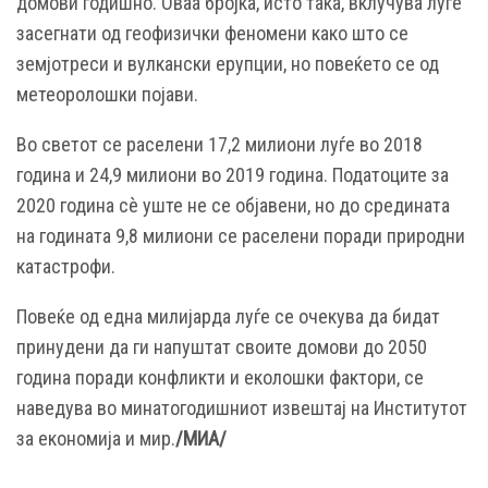
домови годишно. Оваа бројка, исто така, вклучува луѓе
засегнати од геофизички феномени како што се
земјотреси и вулкански ерупции, но повеќето се од
метеоролошки појави.
Во светот се раселени 17,2 милиони луѓе во 2018
година и 24,9 милиони во 2019 година. Податоците за
2020 година сè уште не се објавени, но до средината
на годината 9,8 милиони се раселени поради природни
катастрофи.
Повеќе од една милијарда луѓе се очекува да бидат
принудени да ги напуштат своите домови до 2050
година поради конфликти и еколошки фактори, се
наведува во минатогодишниот извештај на Институтот
за економија и мир.
/МИА/