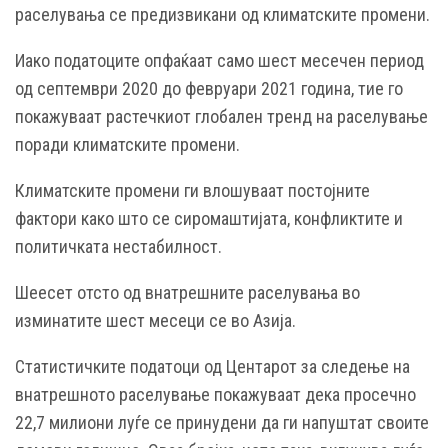
раселувања се предизвикани од климатските промени.
Иако податоците опфаќаат само шест месечен период
од септември 2020 до февруари 2021 година, тие го
покажуваат растечкиот глобален тренд на раселување
поради климатските промени.
Климатските промени ги влошуваат постојните
фактори како што се сиромаштијата, конфликтите и
политичката нестабилност.
Шеесет отсто од внатрешните раселувања во
изминатите шест месеци се во Азија.
Статистичките податоци од Центарот за следење на
внатрешното раселување покажуваат дека просечно
22,7 милиони луѓе се принудени да ги напуштат своите