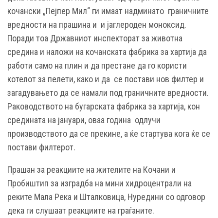
кочански „Пејпер Мил“ ги имаат надминато граничните
вредности на прашина и и јаглероден моноксид.
Поради тоа Државниот инспекторат за животна
средина и наложи на кочанската фабрика за хартија да
работи само на плин и да престане да го користи
котелот за пелети, како и да се постави нов филтер и
загадувањето да се намали под граничните вредности.
Раководството на бугарската фабрика за хартија, кон
средината на јануари, оваа година одлучи
производството да се прекине, а ќе стартува кога ќе се
постави филтерот.
Прашан за реакциите на жителите на Кочани и
Пробиштип за изградба на мини хидроцентрали на
реките Мала Река и Шталковица, Нуредини со одговор
дека ги слушаат реакциите на граѓаните.