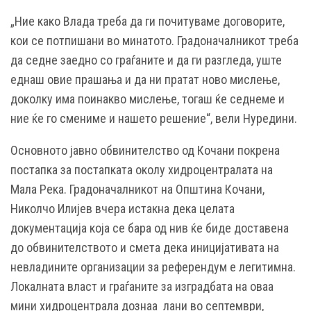
„Ние како Влада треба да ги почитуваме договорите,
кои се потпишани во минатото. Градоначалникот треба
да седне заедно со граѓаните и да ги разгледа, уште
еднаш овие прашања и да ни пратат ново мислење,
доколку има поинакво мислење, тогаш ќе седнеме и
ние ќе го смениме и нашето решение“, вели Нуредини.
Основното јавно обвинителство од Кочани покрена
постапка за постапката околу хидроцентралата на
Мала Река. Градоначалникот на Општина Кочани,
Николчо Илијев вчера истакна дека целата
документација која се бара од нив ќе биде доставена
до обвинителството и смета дека иницијативата на
невладините организации за референдум е легитимна.
Локалната власт и граѓаните за изградбата на оваа
мини хидроцентрала дознаа лани во септември,