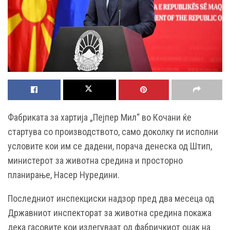
Фабриката за хартија „Пејпер Мил“ во Кочани ќе
стартува со производството, само доколку ги исполни
условите кои им се дадени, порача денеска од Штип,
министерот за животна средина и просторно
планирање, Насер Нуредини.
Последниот инспекциски надзор пред два месеца од
Државниот инспекторат за животна средина покажа
дека гасовите кои излегуваат од фабричкиот оџак на