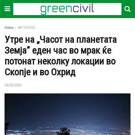
Home
АКТУЕЛНО
Утре на „Часот на планетата
Земја“ еден час во мрак ќе
потонат неколку локации во
Скопје и во Охрид
26/03/2021