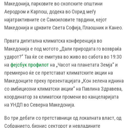
Македонија, парковите во скопските општини
Аеродром и Карпош, додека во Охрид меѓу
најатрактивните се Самоиловите тврдини, кејот
Македонија и црквите Света Софија, Плаошник и Канео.
Првата дигитална климатска конференција во
Македонија е под мотото „Дали природата го возвраќа
ударот?“ Таа ќе се емитува во живо во сабота во 19:30
на
фејсбук профилот
на „Часот на планетата Земја“ и
премиерно ќе се претстават климатските акции на
Македонците преку презентацијата „Кон зелена иднина
со амбициозни климатски акции“ на Павлина Здравева,
координатор за климатски промени во канцеларијата
на УНДП во Северна Македонија.
Во три дебати со претставници од локалната власт, од
Собранието, бизнис секторот и невладините