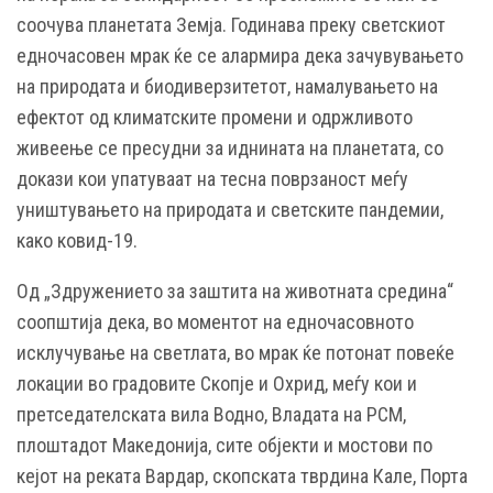
соочува планетата Земја. Годинава преку светскиот
едночасовен мрак ќе се алармира дека зачувувањето
на природата и биодиверзитетот, намалувањето на
ефектот од климатските промени и одржливото
живеење се пресудни за иднината на планетата, со
докази кои упатуваат на тесна поврзаност меѓу
уништувањето на природата и светските пандемии,
како ковид-19.
Од „Здружението за заштита на животната средина“
соопштија дека, во моментот на едночасовното
исклучување на светлата, во мрак ќе потонат повеќе
локации во градовите Скопје и Охрид, меѓу кои и
претседателската вила Водно, Владата на РСМ,
плоштадот Македонија, сите објекти и мостови по
кејот на реката Вардар, скопската тврдина Кале, Порта