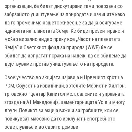
организации, ќе бидат дискутирани теми поврзани со
забрзаното уништување на природата и начините како
да го промениме нашето живеење за да ја осигураме
иднината на планетата Земја. Ќе биде презентирано и
моќно вирално видео преку кое „Часот на планетата
Земја“ и Светскиот фонд за природа (WWF) ќе се
обидат да испратат порака на надеж, да се обидеме да
дејствуваме против уништувањето на природата.
Свое учество во акцијата најавија и Црвениот крст на
РСМ, Сојузот на извидници, хотелите Мериот и Хилтон,
трговскиот центар Капитол мол, салоните и управната
зграда на А1 Македонија, цементарницата Усје и многу
други. Повикот за акција важи и за граѓаните, кои се
повикуваат масовно да го исклучат непотребното
осветлување и во своите домови.