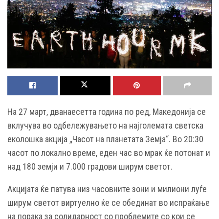
На 27 март, дванаесетта година по ред, Македонија се
вклучува во одбележувањето на најголемата светска
еколошка акција „Часот на планетата Земја“. Во 20:30
часот по локално време, еден час во мрак ќе потонат и
над 180 земји и 7.000 градови ширум светот.
Акцијата ќе патува низ часовните зони и милиони луѓе
ширум светот виртуелно ќе се обединат во испраќање
на порака за солидарност со проблемите со кои се