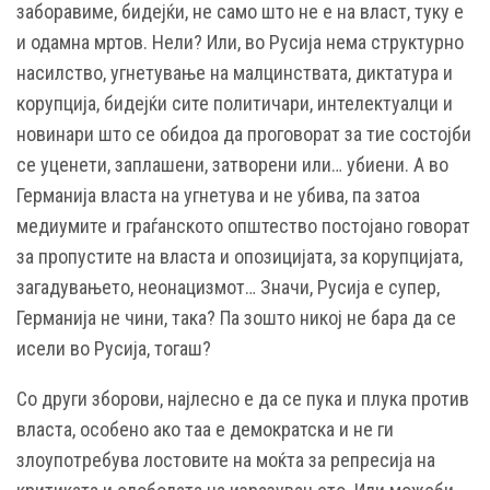
заборавиме, бидејќи, не само што не е на власт, туку е
и одамна мртов. Нели? Или, во Русија нема структурно
насилство, угнетување на малцинствата, диктатура и
корупција, бидејќи сите политичари, интелектуалци и
новинари што се обидоа да проговорат за тие состојби
се уценети, заплашени, затворени или… убиени. А во
Германија власта на угнетува и не убива, па затоа
медиумите и граѓанското општество постојано говорат
за пропустите на власта и опозицијата, за корупцијата,
загадувањето, неонацизмот… Значи, Русија е супер,
Германија не чини, така? Па зошто никој не бара да се
исели во Русија, тогаш?
Со други зборови, најлесно е да се пука и плука против
власта, особено ако таа е демократска и не ги
злоупотребува лостовите на моќта за репресија на