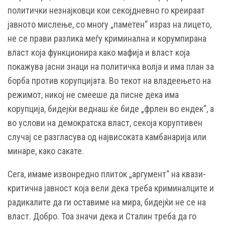
политички незнајковци кои секојдневно го креираат
јавното мислење, со многу „паметен“ израз на лицето,
не се прави разлика меѓу криминална и корумпирана
власт која функционира како мафија и власт која
покажува јасни знаци на политичка волја и има план за
борба против корупцијата. Во текот на владеењето на
режимот, никој не смееше да писне дека има
корупција, бидејќи веднаш ќе биде „фрлен во ендек“, а
во услови на демократска власт, секоја коруптивен
случај се разгласува од највисоката камбанарија или
минаре, како сакате.
Сега, имаме извонредно плиток „аргумент“ на квази-
критична јавност која вели дека треба криминалците и
радикалите да ги оставиме на мира, бидејќи не се на
власт. Добро. Тоа значи дека и Сталин треба да го