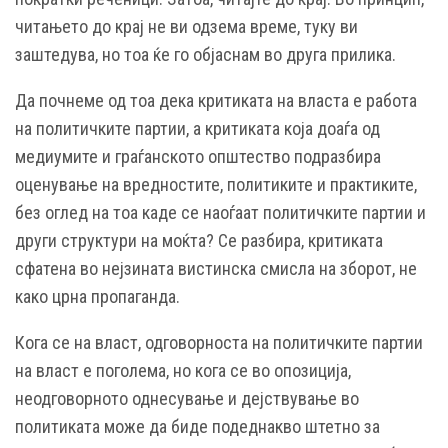
читањето до крај не ви одзема време, туку ви
заштедува, но тоа ќе го објаснам во друга прилика.
Да почнеме од тоа дека критиката на власта е работа
на политичките партии, а критиката која доаѓа од
медиумите и граѓанското општество подразбира
оценување на вредностите, политиките и практиките,
без оглед на тоа каде се наоѓаат политичките партии и
други структури на моќта? Се разбира, критиката
сфатена во нејзината вистинска смисла на зборот, не
како црна пропаганда.
Кога се на власт, одговорноста на политичките партии
на власт е поголема, но кога се во опозиција,
неодговорното однесување и дејствување во
политиката може да биде подеднакво штетно за