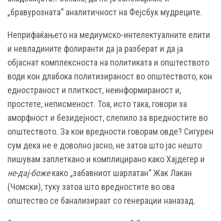
„бравурозната“ аналитичност на Фејсбук мудреците.
Неприфаќањето на медиумско-интелектуалните елити
и невладините фолиранти да ја разберат и да ја
објаснат комплексноста на политиката и општеството
води кон длабока политизираност во општеството, кон
едностраност и плиткост, неинформираност и,
простете, неписменост. Тоа, исто така, говори за
аморфност и безидејност, слепило за вредностите во
општеството. За кои вредности говорам овде? Сигурен
сум дека не е доволно јасно, не затоа што јас нешто
пишувам заплеткано и комплицирано како Хајдегер и
не-дај-боже
како „забавниот шарлатан“ Жак Лакан
(Чомски), туку затоа што вредностите во ова
општество се банализираат со генерации наназад.