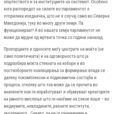
општеството и за институциите на системот. Особено
кога распоредот на силите во парламентот е
отприлика изедначен, што не е случај само во Северна
Македонија, туку во многу други земји. Па
функционираат! А во нашата земја парламентот не
може да мрдне од мртвата точка со години наназад.
Пропорциите и односите меѓу центрите на моќта (не
само политичката) и на одговорноста што ја
подразбира моќта стекната на избори и во
постизборните коалицирања за формирање влада се
далеку покомплексни и подинамични состојби и
процеси, отколку што тоа може да се прочита во
анализите кои ги изработуваат и објавуваат креаторите
на јавното мислење што ги наоѓаме на секое ќоше – во
медиумите, невладините, разните институти,
академијата… Секако, да не ја занемариме и