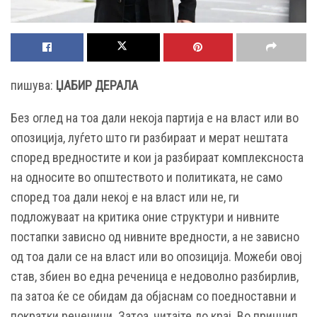
пишува:
ЏАБИР ДЕРАЛА
Без оглед на тоа дали некоја партија е на власт или во
опозиција, луѓето што ги разбираат и мерат нештата
според вредностите и кои ја разбираат комплексноста
на односите во општеството и политиката, не само
според тоа дали некој е на власт или не, ги
подложуваат на критика оние структури и нивните
постапки зависно од нивните вредности, а не зависно
од тоа дали се на власт или во опозиција. Можеби овој
став, збиен во една реченица е недоволно разбирлив,
па затоа ќе се обидам да објаснам со поедноставни и
пократки реченици. Затоа, читајте до крај. Во принцип,