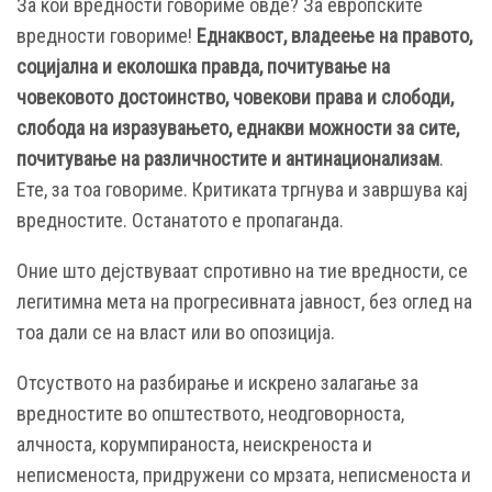
За кои вредности говориме овде? За европските
вредности говориме!
Еднаквост, владеење на правото,
социјална и еколошка правда, почитување на
човековото достоинство, човекови права и слободи,
слобода на изразувањето, еднакви можности за сите,
почитување на различностите и антинационализам
.
Ете, за тоа говориме. Критиката тргнува и завршува кај
вредностите. Останатото е пропаганда.
Оние што дејствуваат спротивно на тие вредности, се
легитимна мета на прогресивната јавност, без оглед на
тоа дали се на власт или во опозиција.
Отсуството на разбирање и искрено залагање за
вредностите во општеството, неодговорноста,
алчноста, корумпираноста, неискреноста и
неписменоста, придружени со мрзата, неписменоста и