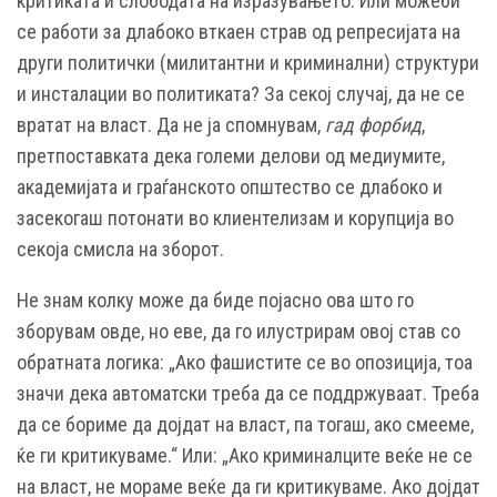
критиката и слободата на изразувањето. Или можеби
се работи за длабоко вткаен страв од репресијата на
други политички (милитантни и криминални) структури
и инсталации во политиката? За секој случај, да не се
вратат на власт. Да не ја спомнувам,
гад форбид
,
претпоставката дека големи делови од медиумите,
академијата и граѓанското општество се длабоко и
засекогаш потонати во клиентелизам и корупција во
секоја смисла на зборот.
Не знам колку може да биде појасно ова што го
зборувам овде, но еве, да го илустрирам овој став со
обратната логика: „Ако фашистите се во опозиција, тоа
значи дека автоматски треба да се поддржуваат. Треба
да се бориме да дојдат на власт, па тогаш, ако смееме,
ќе ги критикуваме.“ Или: „Ако криминалците веќе не се
на власт, не мораме веќе да ги критикуваме. Ако дојдат