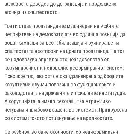
аљкавоста доведоа до деградација и продолжена
агонија на општеството.
Тоа ги става пропагандните машинерии на моќните
непријатели на демократијата во одлична позиција да
водат кампањи за дестабилизација и руинирање на
општествата неотпорни на црната пропаганда. На тоа
се надоврзува оправданото незадоволство од
корумпираниот и недоволно реформираниот систем.
Поконкретно, јавноста е скандализирана од бројните
коруптивни случаи поврзани со функционерите и
раководствата на државните и локалните институции.
А корупцијата ја имало секогаш, таа е грижливо
негувана и длабоко всадена во системот. Придружена
со систематското потценување на вредностите.
Се разбира, во овие околности, со неинформирани