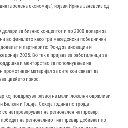
ната зелена економија“, изјави Ирина Јаневска од
 долари за бизнис концептот и по 2000 долари за
ани во финалето како три македонски победнички
доделат и партнерите: Фонд за иновации и
едонија 2025. Во тек е пријава за работилници за
 поддршка и менторство за пополнување на
н промотивен материјал за сите кои сакаат да
ува цвеќето пркос.
ар кој поддржува развој на мали, локални одржливи
 Балкан и Грција. Секоја година по тројца
е се натпреваруваат на регионален натпревар.
 победат на регионалниот натпревар добиваат по
ација на идејата во својата земја. Деталите за