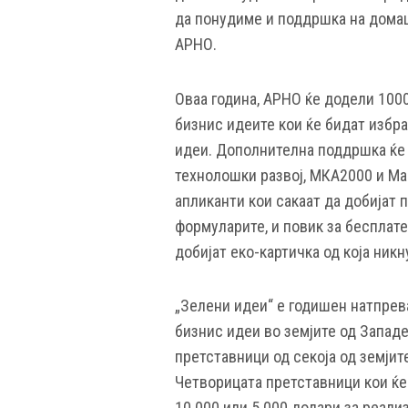
да понудиме и поддршка на домаш
АРНО.
Оваа година, АРНО ќе додели 1000
бизнис идеите кои ќе бидат избр
идеи. Дополнителна поддршка ќе 
технолошки развој, МКА2000 и Мак
апликанти кои сакаат да добијат
формуларите, и повик за бесплате
добијат еко-картичка од која никн
„Зелени идеи“ е годишен натпрев
бизнис идеи во земјите од Западен
претставници од секоја од земјит
Четворицата претставници кои ќе
10.000 или 5.000 долари за реализ