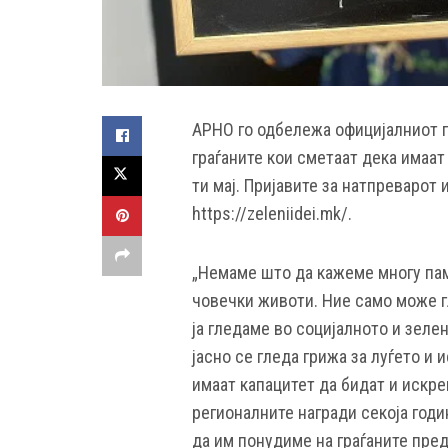
АРНО го одбележа официјалниот п
граѓаните кои сметаат дека имаат
ти мај. Пријавите за натпреварот
https://zeleniidei.mk/.
„Немаме што да кажеме многу паме
човечки животи. Ние само може г
ја гледаме во социјалното и зел
јасно се гледа грижа за луѓето и
имаат капацитет да бидат и искре
регионалните награди секоја годи
да им понудиме на граѓаните пред