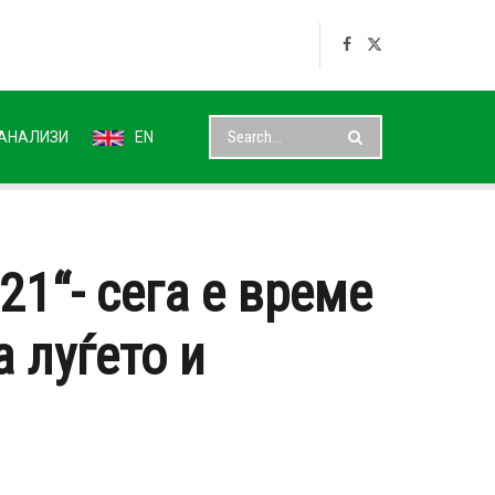
АНАЛИЗИ
EN
21“- сега е време
 луѓето и