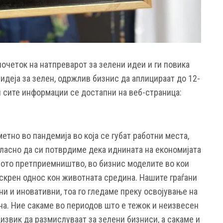
очеток на натпреварот за зелени идеи и ги повика
 идеја за зелен, одржлив бизнис да аплицираат до 12-
 и сите информации се достапни на веб-страница:
тно во пандемија во која се губат работни места,
ласно да си потврдиме дека иднината на економијата
еното претприемништво, во бизнис моделите во кои
 искрен однос кон животната средина. Нашите граѓани
ни и иновативни, тоа го гледаме преку освојување на
на. Ние сакаме во периодов што е тежок и неизвесен
извик да размислуваат за зелени бизниси, а сакаме и