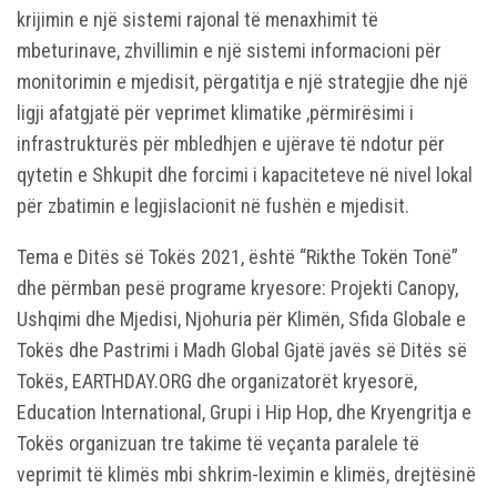
krijimin e një sistemi rajonal të menaxhimit të
mbeturinave, zhvillimin e një sistemi informacioni për
monitorimin e mjedisit, përgatitja e një strategjie dhe një
ligji afatgjatë për veprimet klimatike ,përmirësimi i
infrastrukturës për mbledhjen e ujërave të ndotur për
qytetin e Shkupit dhe forcimi i kapaciteteve në nivel lokal
për zbatimin e legjislacionit në fushën e mjedisit.
Tema e Ditës së Tokës 2021, është “Rikthe Tokën Tonë”
dhe përmban pesë programe kryesore: Projekti Canopy,
Ushqimi dhe Mjedisi, Njohuria për Klimën, Sfida Globale e
Tokës dhe Pastrimi i Madh Global Gjatë javës së Ditës së
Tokës, EARTHDAY.ORG dhe organizatorët kryesorë,
Education International, Grupi i Hip Hop, dhe Kryengritja e
Tokës organizuan tre takime të veçanta paralele të
veprimit të klimës mbi shkrim-leximin e klimës, drejtësinë