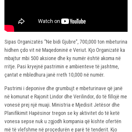
Sipas Organizatës “Ne bidi Gjubre”, 700,000 ton mbeturina
hidhen çdo vit në Maqedoninë e Veriut. Kjo Organizatë ka
mbajtur mbi 500 aksione dhe ky numër është akoma në
rritje. Pasi kryejnë pastrimin e ambienteve të jashtme,
çantat e mbledhura janë rreth 10,000 në numër.
Pastrimi i deponive dhe grumbujt e mbeturinave që janë
në komunat e Rajonit Lindor dhe Verilindor, do të fillojë me
vonesë prej një muaji. Ministria e Mjedisit Jetësor dhe
Planifikimit Hapësinor tregon se ky aktivitet do të ketë
vonesa sepse nuk u zgjodh kompania që kishte ofertën
më të vlefshme në proçedurën e parë të tenderit. Kjo