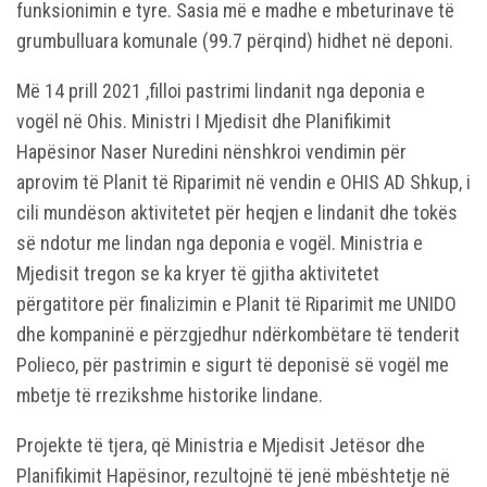
funksionimin e tyre. Sasia më e madhe e mbeturinave të
grumbulluara komunale (99.7 përqind) hidhet në deponi.
Më 14 prill 2021 ,filloi pastrimi lindanit nga deponia e
vogël në Ohis. Ministri I Mjedisit dhe Planifikimit
Hapësinor Naser Nuredini nënshkroi vendimin për
aprovim të Planit të Riparimit në vendin e OHIS AD Shkup, i
cili mundëson aktivitetet për heqjen e lindanit dhe tokës
së ndotur me lindan nga deponia e vogël. Ministria e
Mjedisit tregon se ka kryer të gjitha aktivitetet
përgatitore për finalizimin e Planit të Riparimit me UNIDO
dhe kompaninë e përzgjedhur ndërkombëtare të tenderit
Polieco, për pastrimin e sigurt të deponisë së vogël me
mbetje të rrezikshme historike lindane.
Projekte të tjera, që Ministria e Mjedisit Jetësor dhe
Planifikimit Hapësinor, rezultojnë të jenë mbështetje në