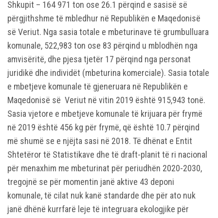
Shkupit – 164 971 ton ose 26.1 përqind e sasisë së
përgjithshme të mbledhur në Republikën e Maqedonisë
së Veriut. Nga sasia totale e mbeturinave të grumbulluara
komunale, 522,983 ton ose 83 përqind u mblodhën nga
amvisëritë, dhe pjesa tjetër 17 përqind nga personat
juridikë dhe individët (mbeturina komerciale). Sasia totale
e mbetjeve komunale të gjeneruara në Republikën e
Maqedonisë së Veriut në vitin 2019 është 915,943 tonë.
Sasia vjetore e mbetjeve komunale të krijuara për frymë
në 2019 është 456 kg për frymë, që është 10.7 përqind
më shumë se e njëjta sasi në 2018. Të dhënat e Entit
Shtetëror të Statistikave dhe të draft-planit të ri nacional
për menaxhim me mbeturinat për periudhën 2020-2030,
tregojnë se për momentin janë aktive 43 deponi
komunale, të cilat nuk kanë standarde dhe për ato nuk
janë dhënë kurrfarë leje të integruara ekologjike për