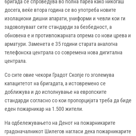
бригада се спроведува во полна пареа како никогаш
досега, веќе втора година се во употреба новите
изолациони дишни апарати, униформи и чевли кои ги
задоволуваат сите стандарди за безбедност, а
обновена е и противпожарната опрема со нови црева и
арматури. Заменета е 35 години старата аналогна
телефонска централа со современа нова дигитална
централа.
Со сите овие чекори Градот Скопје го зголемува
капацитетот на бригадата, а истовремено се
доближува и до исполнување на европските
стандарди согласно со кои пропорцијата треба да биде
еден пожарникар на 1.500 жители.
На одбележувањето на Денот на пожарникарите
градоначалникот Шилегов нагласи дека пожарникарите