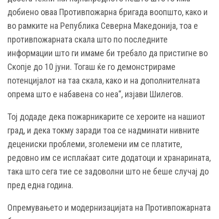
добиено оваа Противпожарна бригада воопшто, како и
во рамките на Република Северна Македонија, тоа е
противпожарната скала што по последните
информации што ги имаме би требало да пристигне во
Скопје до 10 јуни. Тогаш ќе го демонстрираме
потенцијалот на таа скала, како и на дополнителната
опрема што е набавена со неа“, изјави Шилегов.
Тој додаде дека пожарникарите се хероите на нашиот
град, и дека токму заради тоа се надминати нивните
децениски проблеми, зголемени им се платите,
редовно им се исплаќаат сите додатоци и хранарината,
така што сега тие се задоволни што не беше случај до
пред една година.
Опремувањето и модернизацијата на Противпожарната