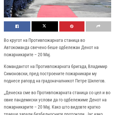
Во кругот на Противпожарната станица во
Автокоманда свечено беше одбележан Денот на
пожарникарите – 20 Мај.
Командантот на Противпожарната бригада, Владимир
Симоновски, пред построените пожарникари му
поднесе рапорд на градоначалникот Петре Шилегов.
„Денеска сме во Противпожарната станица со цел и во
овие пандемиски услови да го одбележиме Денот на
пожарникарите – 20 Мај. Како што видовте кратко
траеше заради безбедносните протоколи. Јас како