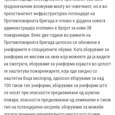
градоначалник вложувам многу во човечкиот, но и во
преостанатиот инфраструктурен потенцијал на
Противпожарната бригада и откако е дојдена новата
администрација зголемен е бројот за нови 38
пожарникари. Веќе две години во рамките на
Противпожарната бригада целосно се обновени и
униформите и специјалните обувки. Кога зборуваме за
униформа не мислам на оваа која можевте да ја видите
на смотрата, зборуваме за униформа којашто во целост
ги заштитува пожарникарите, која оди заедно со
заштитна боца кислород, односно зборуваме за над
100 таков тип униформи, зборуваме за униформи што
се носат при опасности предизвикани од шумски
пожари, опасности предизвикани од хемикалии и таков
тип на потенцијални несреќи; зборуваме за можеби
досега технички најнапредното нешто што го има