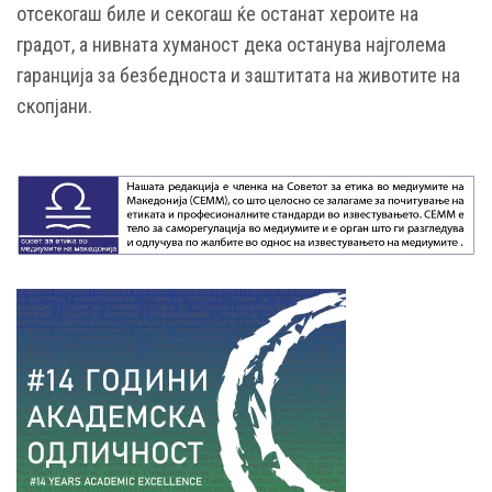
отсекогаш биле и секогаш ќе останат хероите на
градот, а нивната хуманост дека останува најголема
гаранција за безбедноста и заштитата на животите на
скопјани.