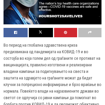
Во период на глобална здравствена криза
предизвикана од пандемијата на КОВИД-19 и во
состојба во која голем дел од граѓаните се противат на
вакцинацијата, правилно изготвени и реализирани
владини кампањи за подигнувањето на свеста и
заштита на здравјето на граѓаните можат да бидат
клучни за попрецизно информирање и брзо враќање во
нормала. Повеќето влади на најразвиените држави во
светот се одлучија со јавни кампањи да помогнат во
борбата против КОВИД-19 и да овозможат објективно