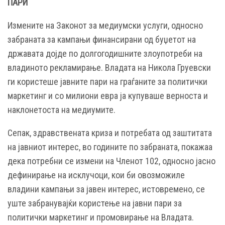
ПАРИ
Измените на Законот за медиумски услуги, односно
забраната за кампањи финансирани од буџетот на
државата дојде по долгогодишните злоупотреби на
владиното рекламирање. Владата на Никола Груевски
ги користеше јавните пари на граѓаните за политички
маркетинг и со милиони евра ја купуваше верноста и
наклонетоста на медиумите.
Сепак, здравствената криза и потребата од заштитата
на јавниот интерес, во годините по забраната, покажаа
дека потребни се измени на Членот 102, односно јасно
дефинирање на исклучоци, кои би овозможиле
владини кампањи за јавен интерес, истовремено, се
уште забранувајќи користење на јавни пари за
политички маркетинг и промовирање на Владата.