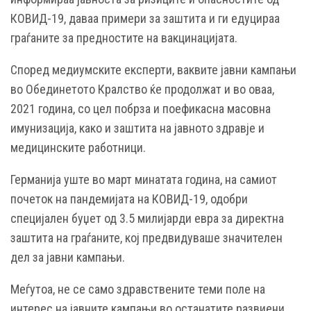
КОВИД-19, даваа примери за заштита и ги едуцираа
граѓаните за предностите на вакцинацијата.
Според медиумските експерти, ваквите јавни кампањи
во Обединетото Кралство ќе продолжат и во оваа,
2021 година, со цел побрза и поефикасна масовна
имунизација, како и заштита на јавното здравје и
медицинските работници.
Германија уште во март минатата година, на самиот
почеток на пандемијата на КОВИД-19, одобри
специјален буџет од 3.5 милијарди евра за директна
заштита на граѓаните, кој предвидуваше значителен
дел за јавни кампањи.
Меѓутоа, не се само здравствените теми поле на
интерес на јавните кампањи во останатите развиени