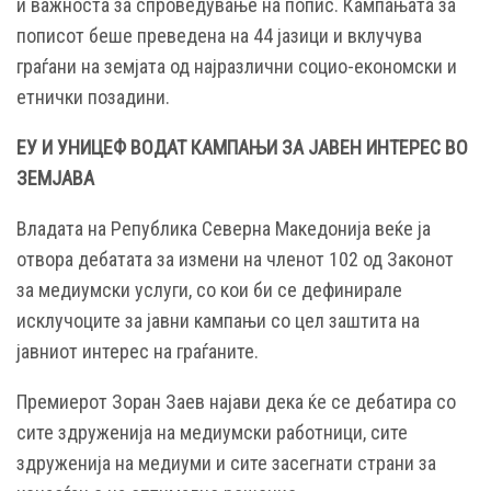
и важноста за спроведување на попис. Кампањата за
пописот беше преведена на 44 јазици и вклучува
граѓани на земјата од најразлични социо-економски и
етнички позадини.
ЕУ И УНИЦЕФ ВОДАТ КАМПАЊИ ЗА ЈАВЕН ИНТЕРЕС ВО
ЗЕМЈАВА
Владата на Република Северна Македонија веќе ја
отвора дебатата за измени на членот 102 од Законот
за медиумски услуги, со кои би се дефинирале
исклучоците за јавни кампањи со цел заштита на
јавниот интерес на граѓаните.
Премиерот Зоран Заев најави дека ќе се дебатира со
сите здруженија на медиумски работници, сите
здруженија на медиуми и сите засегнати страни за