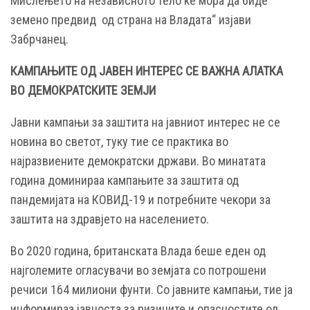
Мислењето на независното тело ќе мора да биде
земено предвид од страна на Владата“ изјави
Забрчанец.
КАМПАЊИТЕ ОД ЈАВЕН ИНТЕРЕС СЕ ВАЖНА АЛАТКА
ВО ДЕМОКРАТСКИТЕ ЗЕМЈИ
Јавни кампањи за заштита на јавниот интерес не се
новина во светот, туку тие се практика во
најразвиените демократски држави. Во минатата
година доминираа кампањите за заштита од
пандемијата на КОВИД-19 и потребните чекори за
заштита на здравјето на населението.
Во 2020 година, британската Влада беше еден од
најголемите огласувачи во земјата со потрошени
речиси 164 милиони фунти. Со јавните кампањи, тие ја
информираа јавноста за ризиците и опасностите од