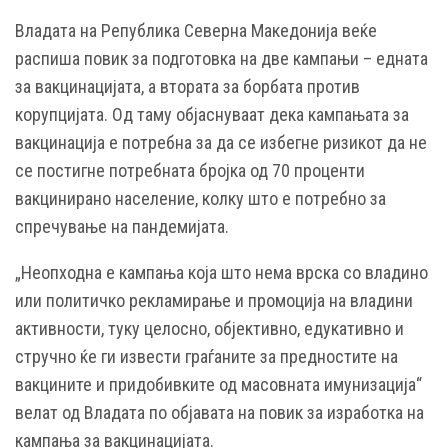
Владата на Република Северна Македонија веќе
распиша повик за подготовка на две кампањи – едната
за вакцинацијата, а втората за борбата против
корупцијата. Од таму објаснуваат дека кампањата за
вакцинација е потребна за да се избегне ризикот да не
се постигне потребната бројка од 70 проценти
вакцинирано население, колку што е потребно за
спречување на пандемијата.
„Неопходна е кампања која што нема врска со владино
или политичко рекламирање и промоција на владини
активности, туку целосно, објективно, едукативно и
стручно ќе ги извести граѓаните за предностите на
вакцините и придобивките од масовната имунизација“
велат од Владата по објавата на повик за изработка на
кампања за вакцинацијата.