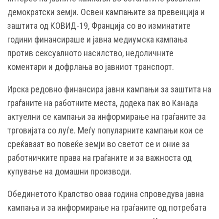
демократски земји. Освен кампањите за превенција и
заштита од КОВИД-19, Франција со во изминатите
години финансираше и јавна медиумска кампања
против сексуалното насилство, недоличните
коментари и дофрлања во јавниот транспорт.
Ирска редовно финансира јавни кампањи за заштита на
граѓаните на работните места, додека пак во Канада
актуелни се кампањи за информирање на граѓаните за
трговијата со луѓе. Меѓу популарните кампањи кои се
среќаваат во повеќе земји во светот се и оние за
работничките права на граѓаните и за важноста од
купување на домашни производи.
Обединетото Кралство оваа година спроведува јавна
кампања и за информирање на граѓаните од потребата