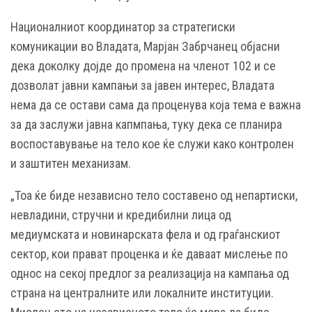
Националниот координатор за стратегиски
комуникации во Владата, Марјан Забрчанец објасни
дека доколку дојде до промена на членот 102 и се
дозволат јавни кампањи за јавен интерес, Владата
нема да се остави сама да проценува која тема е важна
за да заслужи јавна капмпања, туку дека се планира
воспоставување на тело кое ќе служи како контролен
и заштитен механизам.
„Тоа ќе биде независно тело составено од непартиски,
невладини, стручни и кредибилни лица од
медиумската и новинарската фела и од граѓанскиот
сектор, кои прават проценка и ќе даваат мислење по
однос на секој предлог за реализација на кампања од
страна на централните или локалните институции.