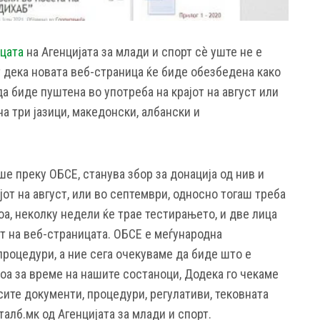
цата
на Агенцијата за млади и спорт сè уште не е
 дека новата веб-страница ќе биде обезбедена како
да биде пуштена во употреба на крајот на август или
на три јазици, македонски, албански и
е преку ОБСЕ, станува збор за донација од нив и
јот на август, или во септември, односно тогаш треба
тоа, неколку недели ќе трае тестирањето, и две лица
т на веб-страницата. ОБСЕ е меѓународна
роцедури, а ние сега очекуваме да биде што е
оа за време на нашите состаноци, Додека го чекаме
ите документи, процедури, регулативи, тековната
рталб.мк од Агенцијата за млади и спорт.