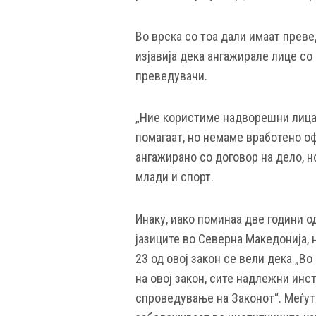
Во врска со тоа дали имаат преве
изјавија дека ангажирале лице со
преведувачи.
„Ние користиме надворешни лица 
помагаат, но немаме вработено о
ангажирано со договор на дело, н
млади и спорт.
Инаку, иако поминаа две години о
јазиците во Северна Македонија, 
23 од овој закон се вели дека „Во
на овој закон, сите надлежни инс
спроведување на Законот“. Меѓут