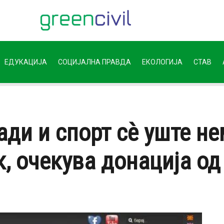
ЕДУКАЦИЈА
СОЦИЈАЛНА ПРАВДА
ЕКОЛОГИЈА
СТАВ
ади и спорт сè уште н
к, очекува донација о