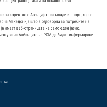
о на централно, така и на локално ниво.
кон коректно е Агенцијата за млади и спорт, која е
ерна Македонија што е одговорна за потребите на
 ја имаат веб-страницата на само еден јазик,
зможува на Албанците на РСМ да бидат информирани
ОНТАКТ