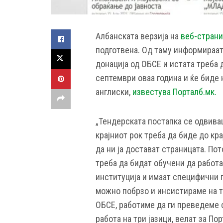
Албанската верзија на
веб-страни
подготвена. Од таму информираат
донација од ОБСЕ и истата треба 
септември оваа година и ќе биде 
англиски,
известува Порталб.мк.
„Тендерската постапка се одвиваш
крајниот рок треба да биде до кра
да ни ја достават страницата. По
треба да бидат обучени да работа
институција и имаат специфични п
можно побрзо и инсистираме на т
ОБСЕ, работиме да ги преведеме с
работа на три јазици, велат за По