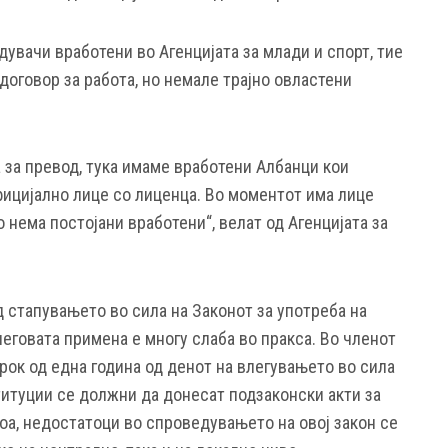
дувачи вработени во Агенцијата за млади и спорт, тие
 договор за работа, но немале трајно овластени
за превод, тука имаме вработени Албанци кои
фицијално лице со лиценца. Во моментот има лице
о нема постојани вработени“, велат од Агенцијата за
д стапувањето во сила на Законот за употреба на
неговата примена е многу слаба во пракса. Во членот
 рок од една година од денот на влегувањето во сила
титуции се должни да донесат подзаконски акти за
оа, недостатоци во спроведувањето на овој закон се