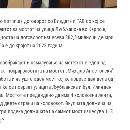
о потпиша договорот со Владата и ТАВ со кој се
ектот за мостот на улица Љубљанска во Карпош,
дноста на договорот изнесува 382,5 милиони денари
а е до крајот на 2023 година.
сообраќајот и намалување на метежот е еден од
тоа, покрај работата на мостот „Михајло Апостолски”
абота и на уште еден мост кој ќе поврзе два дела од
ст ќе се поврзат улицата Љубљанска и бул. Илинден
ш. Мостот е предвидено да има 4 коловозни ленти,
д двете страни на коловозот. Вкупната должина на
три додека должината на самиот мост изнесува 113
је.