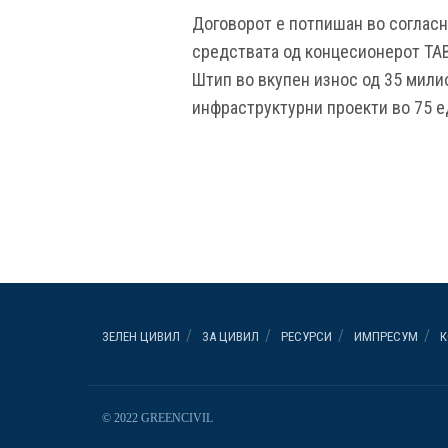
Договорот е потпишан во согласн
средствата од концесионерот ТАВ,
Штип во вкупен износ од 35 милио
инфраструктурни проекти во 75 е
ЗЕЛЕН ЦИВИЛ
ЗА ЦИВИЛ
РЕСУРСИ
ИМПРЕСУМ
К
© 2022 GREENCIVIL