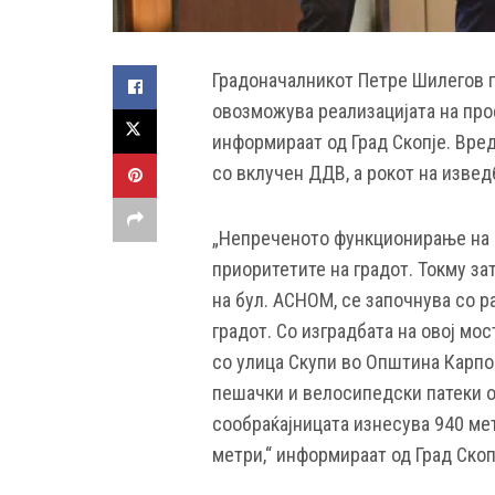
Градоначалникот Петре Шилегов г
овозможува реализацијата на про
информираат од Град Скопје. Вре
со вклучен ДДВ, а рокот на изведб
„Непреченото функционирање на 
приоритетите на градот. Токму за
на бул. АСНОМ, се започнува со р
градот. Со изградбата на овој мо
со улица Скупи во Општина Карпо
пешачки и велосипедски патеки о
сообраќајницата изнесува 940 ме
метри,“ информираат од Град Скоп