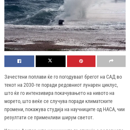
Зачестени поплави ќе го погодуваат брегот на САД во
текот на 2030-те поради редовниот лунарен циклус,
што ќе го интензивира покачувањето на нивото на
морето, што веќе се случува поради климатските
промени, покажува студија на научниците од НАСА, чии
резултати се применливи ширум светот.