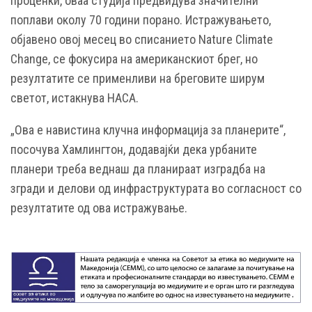
проценки, оваа студија предвидува значителни
поплави околу 70 години порано. Истражувањето,
објавено овој месец во списанието Nature Climate
Change, се фокусира на американскиот брег, но
резултатите се применливи на бреговите ширум
светот, истакнува НАСА.
„Ова е навистина клучна информација за планерите“,
посочува Хамлингтон, додавајќи дека урбаните
планери треба веднаш да планираат изградба на
згради и делови од инфраструктурата во согласност со
резултатите од ова истражување.