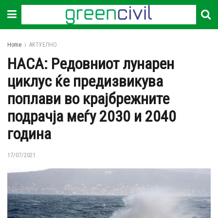
Home
АКТУЕЛНО
НАСА: Редовниот лунарен
циклус ќе предизвикува
поплави во крајбрежните
подрачја меѓу 2030 и 2040
година
17/07/2021