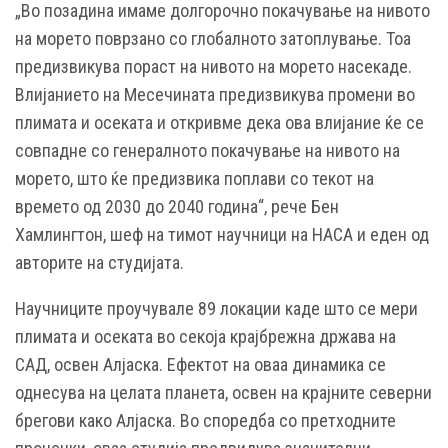
„Во позадина имаме долгорочно покачување на нивото
на морето поврзано со глобалното затоплување. Тоа
предизвикува пораст на нивото на морето насекаде.
Влијанието на Месечината предизвикува промени во
плимата и осеката и откривме дека ова влијание ќе се
совпадне со генералното покачување на нивото на
морето, што ќе предизвика поплави со текот на
времето од 2030 до 2040 година“, рече Бен
Хамлингтон, шеф на тимот научници на НАСА и еден од
авторите на студијата.
Научниците проучувале 89 локации каде што се мери
плимата и осеката во секоја крајбрежна држава на
САД, освен Алјаска. Ефектот на оваа динамика се
однесува на целата планета, освен на крајните северни
брегови како Алјаска. Во споредба со претходните