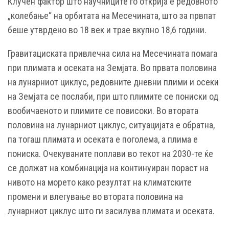
Клучен фактор што научниците го открија е редовното
„колебање“ на орбитата на Месечината, што за првпат
беше утврдено во 18 век и трае вкупно 18,6 години.
Гравитациската привлечна сила на Месечината помага
при плимата и осеката на Земјата. Во првата половина
на лунарниот циклус, редовните дневни плими и осеки
на Земјата се послаби, при што плимите се пониски од
вообичаеното и плимите се повисоки. Во втората
половина на лунарниот циклус, ситуацијата е обратна,
па тогаш плимата и осеката е поголема, а плима е
пониска. Очекуваните поплави во текот на 2030-те ќе
се должат на комбинација на континуиран пораст на
нивото на морето како резултат на климатските
промени и влегување во втората половина на
лунарниот циклус што ги засилува плимата и осеката.