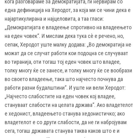
кога разговараме за демократијата, ги нервирам со
една дефиниција на Херодот, за која ми се чини дека е
најартикулирана и најцеловита, а таа гласи:
„Демократијата е владеење спротивно на владеењето
на еден човек“. И мислам дека тука сѐ е речено, но,
сепак, Херодот уште малку додава: „Во демократија не
можат да се случат работи кои подоцна се случуваат
во тиранија, оти тогаш тој еден човек што владее,
толку многу ќе се занесе, и толку многу ќе се вообрази
во своето владеење, така што најчесто почнува да
работи разни будалштини“. И уште ни вели Херодот:
„Најчесто слабостите на еден човек кој владее,
стануваат слабости на целата држава“. Ако владетелот
е хедонист, владеењето станува хедонистичко; aко
владетелот е со други слабости, да не ги набројувам
сега, тогаш државата станува таква каков што е и