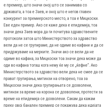
е премиер, што значи оној што се занимава со
државата, а тоа е Заев, и оној што е негов главен
конкурент за премиерското место, а тоа е Мицкоски.
Еве еден пример. Ако се каже дека е епидемија, тоа
значи дека Заев мора да ги почитува здравствените
протоколи затоа што Министерството за здравство
вели да не се групираме, да не одиме во кафани и да се
придржуваме на мерките. Значи ако се вели да не
одиме во кафана, за Мицкоски тоа значи дека може да
оди во кафана тогаш кога нему ќе му се „ќефне“. Ако
Министерството за здравство вели дека не смее да се
прават групирања, митинзи на отворено, тоа за
Мицкоски значи дека групирањата се дозволени,
митинзи за време на корона се дозволени, протести за
време на епидемија се дозволени. Сакам да кажам
преку овој банален премиер се покажува дека идејата