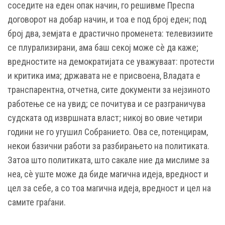
соседите на еден опак начин, го решивме Преспа
договорот на добар начин, и тоа е под број еден; под
број два, земјата е драстично променета: телевизиите
се плурализирани, ама баш секој може сѐ да каже;
вредностите на демократијата се уважуваат: протести
и критика има; државата не е присвоена, Владата е
транспарентна, отчетна, сите документи за нејзиното
работење се на увид; се почитува и се разграничува
судската од извршната власт; никој во овие четири
години не го угушил Собранието. Ова се, потенцирам,
некои базични работи за разбирањето на политиката.
Затоа што политиката, што сакале ние да мислиме за
неа, сѐ уште може да биде магична идеја, вредност и
цел за себе, а со тоа магична идеја, вредност и цел на
самите граѓани.