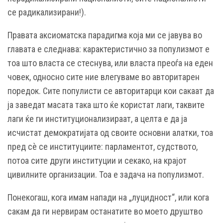
се радикализирани!).
Правата аксиоматска парадигма која ми се јавува во
главата е следнава: карактеристично за популизмот е
тоа што власта се стеснува, или власта преоѓа на еден
човек, односно сите ние влегуваме во авторитарен
поредок. Сите популисти се авторитарци кои сакаат да
ја заведат масата така што ќе користат лаги, таквите
лаги ќе ги институционализираат, а целта е да ја
исчистат демократијата од своите основни алатки, тоа
пред сѐ се институциите: парламентот, судството,
потоа сите други институции и секако, на крајот
цивилните организации. Тоа е задача на популизмот.
Понекогаш, кога имам напади на „луцидност“, или кога
сакам да ги нервирам останатите во моето друштво