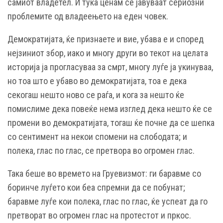
самиот владетел. И тука ценам се јавуваат сериозни
проблемите од владеењето на еден човек.
Демократијата, ќе признаете и вие, убава е и според
нејзиниот збор, иако и многу други во текот на целата
историја ја прогласуваа за смрт, многу луѓе ја укинуваа,
но тоа што е убаво во демократијата, тоа е дека
секогаш нешто ново се раѓа, и кога за нешто ќе
помислиме дека повеќе нема изглед дека нешто ќе се
промени во демократијата, тогаш ќе почне да се шепка
со сентимент на некои спомени на слободата; и
полека, глас по глас, се претвора во огромен глас.
Така беше во времето на Груевизмот: ги баравме со
боринче луѓето кои беа спремни да се побунат;
баравме луѓе кои полека, глас по глас, ќе успеат да го
претворат во огромен глас на протестот и пркос.