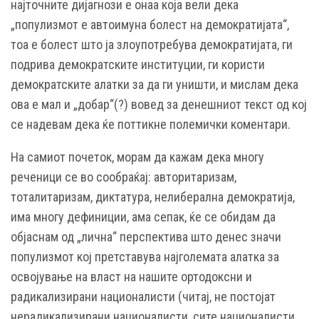
најточните дијагнози е онаа која вели дека
„популизмот е автоимуна болест на демократијата“,
тоа е болест што ја злоупотребува демократијата, ги
подрива демократските институции, ги користи
демократските алатки за да ги уништи, и мислам дека
ова е мал и „добар“(?) вовед за денешниот текст од кој
се надевам дека ќе поттикне полемички коментари.
На самиот почеток, морам да кажам дека многу
реченици се во сообраќај: авторитаризам,
тоталитаризам, диктатура, нелиберална демократија,
има многу дефиниции, ама сепак, ќе се обидам да
објаснам од „лична“ перспектива што денес значи
популизмот кој претставува најголемата алатка за
освојување на власт на нашите ортодоксни и
радикализирани националисти (читај, не постојат
нерадикализирани националисти, сите националисти