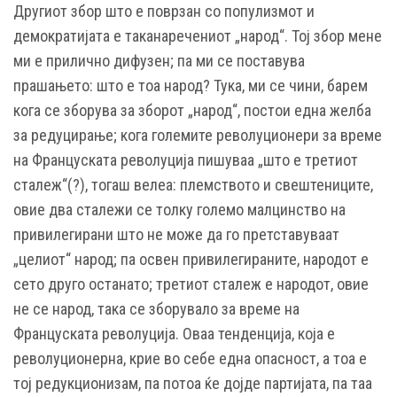
Другиот збор што е поврзан со популизмот и
демократијата е таканаречениот „народ“. Тој збор мене
ми е прилично дифузен; па ми се поставува
прашањето: што е тоа народ? Тука, ми се чини, барем
кога се зборува за зборот „народ“, постои една желба
за редуцирање; кога големите револуционери за време
на Француската револуција пишуваа „што е третиот
сталеж“(?), тогаш велеа: племството и свештениците,
овие два сталежи се толку големо малцинство на
привилегирани што не може да го претставуваат
„целиот“ народ; па освен привилегираните, народот е
сето друго останато; третиот сталеж е народот, овие
не се народ, така се зборувало за време на
Француската револуција. Оваа тенденција, која е
револуционерна, крие во себе една опасност, а тоа е
тој редукционизам, па потоа ќе дојде партијата, па таа