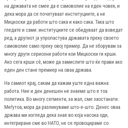
на државата не смее да е самоволие на еден човек, и
дека мора да се почитуваат институциите, а не
Мицкоски да работи што сака и како сака. Така што
гледате и сами: институциите се обидуваат да воведат
ред, а другиот ја упропастува државата преку своето
самоволие само преку овој пример. Да не зборувам за
многу други сериозни работи кои Мицкоски ги крши.
Ако сега крши сѐ, може да замислите што ќе прави ако
еден ден стане премиер на оваа држава.
На самиот крај, сакам да кажам уште една важна
работа. Ние и ден денешен не знаеме што е тоа
политика. Во многу сегменти, за жал, сме заостанати.
Меѓутоа, мора да разликуваме што-е-што. Денес оваа
држава ми изгледа дека знае во која насока оди,
интегрирани сме во НАТО, не се провоцираме со