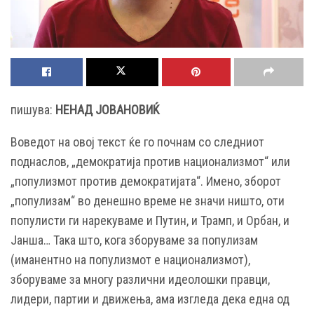
пишува:
НЕНАД ЈОВАНОВИЌ
Воведот на овој текст ќе го почнам со следниот
поднаслов, „демократија против национализмот“ или
„популизмот против демократијата“. Имено, зборот
„популизам“ во денешно време не значи ништо, оти
популисти ги нарекуваме и Путин, и Трамп, и Орбан, и
Јанша… Така што, кога зборуваме за популизам
(иманентно на популизмот е национализмот),
зборуваме за многу различни идеолошки правци,
лидери, партии и движења, ама изгледа дека една од