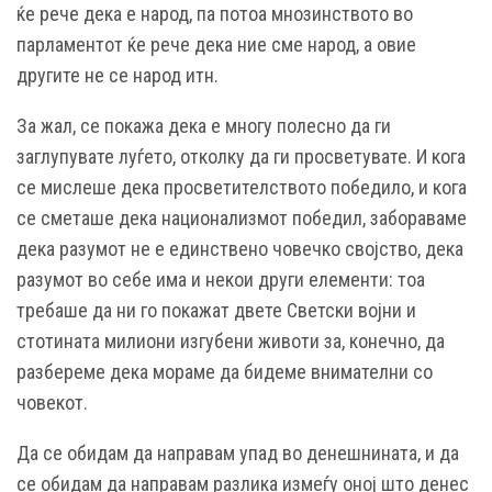
ќе рече дека е народ, па потоа мнозинството во
парламентот ќе рече дека ние сме народ, а овие
другите не се народ итн.
За жал, се покажа дека е многу полесно да ги
заглупувате луѓето, отколку да ги просветувате. И кога
се мислеше дека просветителството победило, и кога
се сметаше дека национализмот победил, забораваме
дека разумот не е единствено човечко својство, дека
разумот во себе има и некои други елементи: тоа
требаше да ни го покажат двете Светски војни и
стотината милиони изгубени животи за, конечно, да
разбереме дека мораме да бидеме внимателни со
човекот.
Да се обидам да направам упад во денешнината, и да
се обидам да направам разлика измеѓу оној што денес