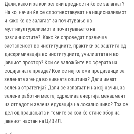
Дали, како и за кои зелени вредности ќе се залагаат?
На кој начин ќе се спротивставуват на национализмот
и како ќе се залагаат за почитување на
мултикултурализмот и почитувањето на
различностите? Како ќе спроведат правична
застапеност во институциите, практики за заштита од
дискриминација во институциите, училиштата и во
јавниот простор? Кои се заложбите во сферата на
социјалната правда? Кои се најголеми предизвици за
зелената агенда во нивната општина? Дали имаат
зелена стратегија? Дали се залагаат и на кој начин, за
зелени работни места, одржлива енергија, менаџмент
на отпадот и зелена едукација на локално ниво? Тоа се
дел од прашањата и темите за кои ќе стане збор на
јавниот настан на ЦИВИЛ.