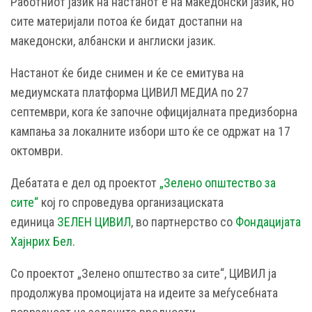
Работниот јазик на настанот е на македонски јазик, но
сите материјали потоа ќе бидат достапни на
македонски, албански и англиски јазик.
Настанот ќе биде снимен и ќе се емитува на
медиумската платформа ЦИВИЛ МЕДИА по 27
септември, кога ќе започне официјалната предизборна
кампања за локалните избори што ќе се одржат на 17
октомври.
Дебатата е дел од проектот
„Зелено општество за
сите“
кој го спроведува организациската
единица
ЗЕЛЕН ЦИВИЛ
, во партнерство со
Фондацијата
Хајнрих Бел
.
Со проектот „Зелено општество за сите“, ЦИВИЛ ја
продолжува промоцијата на идеите за меѓусебната