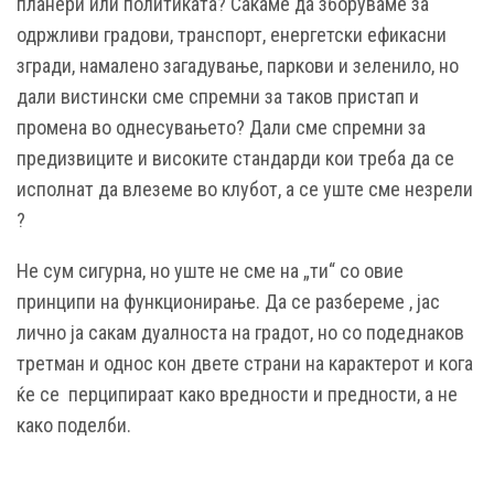
планери или политиката? Сакаме да зборуваме за
одржливи градови, транспорт, енергетски ефикасни
згради, намалено загадување, паркови и зеленило, но
дали вистински сме спремни за таков пристап и
промена во однесувањето? Дали сме спремни за
предизвиците и високите стандарди кои треба да се
исполнат да влеземе во клубот, а се уште сме незрели
?
Не сум сигурна, но уште не сме на „ти“ со овие
принципи на функционирање. Да се разбереме , јас
лично ја сакам дуалноста на градот, но со подеднаков
третман и однос кон двете страни на карактерот и кога
ќе се перципираат како вредности и предности, а не
како поделби.