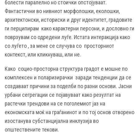
болести паралелно но стоички опстојуваат.
Фантастични во нивниот морфолошки, еколошки,
архитектонски, историски и друг идентитет, градовите
ги перципирам како карактерни персони, и дословно ги
поврзувам со одредени луѓе. Истата интеракција како
со луѓето , за мене се случува со просторниот
контекст, или кликнуваш, или не.
Како социо-просторна структура градот е мошне по
комплексен и поларизирачки заради тенденции да се
создаваат причини за поделби по разни основи. Јасни
урбани сегрегации се појавуваат како резултат на
растечки трендови на се поголемиот јаз на
економската моќ на граѓанинот и по тој основ отворено
изостанува субстанцијална инклузија во
општествените текови.