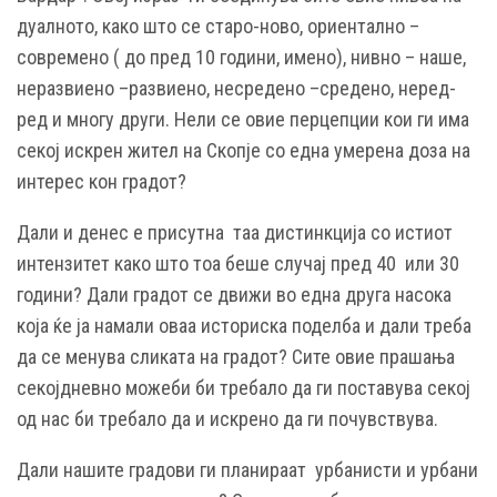
дуалното, како што се старо-ново, ориентално –
современо ( до пред 10 години, имено), нивно – наше,
неразвиено –развиено, несредено –средено, неред-
ред и многу други. Нели се овие перцепции кои ги има
секој искрен жител на Скопје со една умерена доза на
интерес кон градот?
Дали и денес е присутна таа дистинкција со истиот
интензитет како што тоа беше случај пред 40 или 30
години? Дали градот се движи во една друга насока
која ќе ја намали оваа историска поделба и дали треба
да се менува сликата на градот? Сите овие прашања
секојдневно можеби би требало да ги поставува секој
од нас би требало да и искрено да ги почувствува.
Дали нашите градови ги планираат урбанисти и урбани