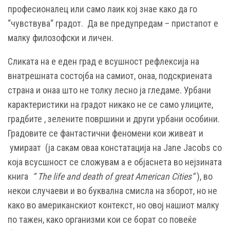
професионалец или само лаик кој знае како да го
“чувствува“ градот. Да ве предупредам – пристапот е
малку филозофски и личен.
Сликата на е еден град е всушност рефлексија на
внатрешната состојба на самиот, онаа, подскриената
страна и онаа што не толку лесно ја гледаме. Урбани
карактеристики на градот никако не се само улиците,
градбите , зелените површини и други урбани особини.
Градовите се фантастични феномени кои живеат и
умираат (ја сакам оваа констатација на Jane Jacobs со
која всусшност се сложувам а е објаснета во нејзината
книга
“ The life and death of great American Cities”
), во
некои случаеви и во буквална смисла на зборот, но не
како во американскиот контекст, но овој нашиот малку
по тажен, како организми кои се борат со повеќе