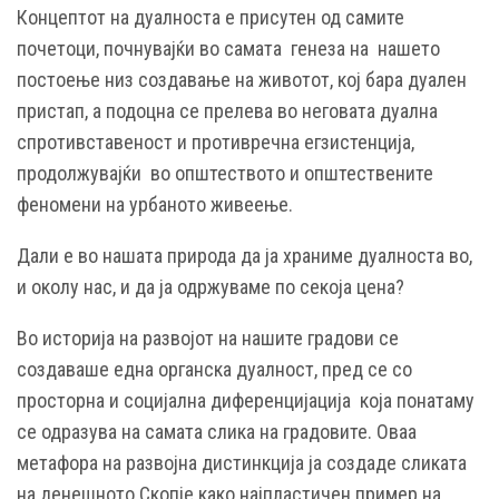
Концептот на дуалноста е присутен од самите
почетоци, почнувајќи во самата генеза на нашето
постоење низ создавање на животот, кој бара дуален
пристап, а подоцна се прелева во неговата дуална
спротивставеност и противречна егзистенција,
продолжувајќи во општеството и општествените
феномени на урбаното живеење.
Дали е во нашата природа да ја храниме дуалноста во,
и околу нас, и да ја одржуваме по секоја цена?
Во историја на развојот на нашите градови се
создаваше една органска дуалност, пред се со
просторна и социјална диференцијација која понатаму
се одразува на самата слика на градовите. Оваа
метафора на развојна дистинкција ја создаде сликата
на денешното Скопје како најпластичен пример на