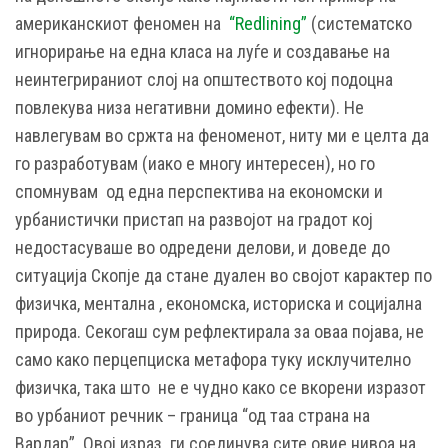
американскиот феномен на
“Redlining”
(систематско
игнорирање на една класа на луѓе и создавање на
неинтегрираниот слој на општеството кој подоцна
повлекува низа негативни домино ефекти). Не
навлегувам во сржта на феноменот, ниту ми е целта да
го разработувам (иако е многу интересен), но го
спомнувам од една перспектива на економски и
урбанистички пристап на развојот на градот кој
недостасуваше во одредени делови, и доведе до
ситуација Скопје да стане дуален во својот карактер по
физичка, ментална , економска, историска и социјална
природа. Секогаш сум рефлектирала за оваа појава, не
само како перцепциска метафора туку исклучително
физичка, така што не е чудно како се вкорени изразот
во урбаниот речник – граница “од таа страна на
Вардар”. Овој израз ги соединува сите овие нивоа на