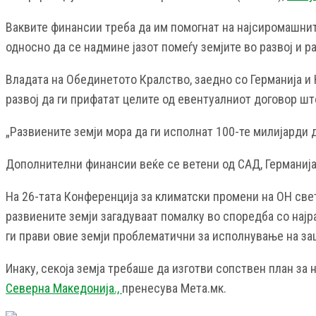
Ваквите финансии треба да им помогнат на најсиромашнит
односно да се надмине јазот помеѓу земјите во развој и р
Владата на Обединетото Кралство, заедно со Германија и 
развој да ги прифатат целите од евентуалниот договор што
„Развиените земји мора да ги исполнат 100-те милијарди 
Дополнителни финансии веќе се ветени од САД, Германија,
На 26-тата Конференција за климатски промени на ОН све
развиените земји загадуваат помалку во споредба со најр
ги прави овие земји проблематични за исполнување на за
Инаку, секоја земја требаше да изготви сопствен план за
Северна Македонија.,
пренесува Мета.мк.