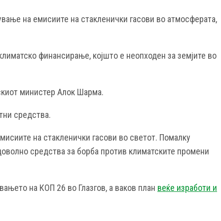
ување на емисиите на стакленички гасови во атмосферата,
 климатско финансирање, којшто е неопходен за земјите во
нскиот министер Алок Шарма.
атни средства.
емисиите на стакленички гасови во светот. Помалку
 доволно средства за борба против климатските промени
вањето на КОП 26 во Глазгов, а ваков план
веќе изработи и