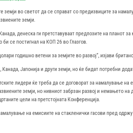
е земји во светот да се справат со предизвиците за намал
азвиените земји.
Канада, денеска ги претставуваат предлозите на планот за
 би се постигнал на КОП 26 во Глазгов.
долари годишно ветени за земјите во развој“, изјави брита
 Канада, Јапонија и други земји, но ќе бидат потребни дод
тските лидери ќе треба да се договорат за намалување на 
азвиените земји, но нивниот забрзан развој и немањето на
цртаните цели на претстојната Конференција.
 намалување на емисиите на стакленички гасови пред одржу