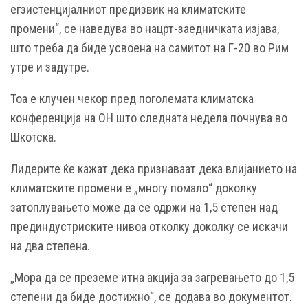
егзистенцијалниот предизвик на климатските
промени“, се наведува во нацрт-заедничката изјава,
што треба да биде усвоена на самитот на Г-20 во Рим
утре и задутре.
Тоа е клучен чекор пред поголемата климатска
конференција на ОН што следната недела почнува во
Шкотска.
Лидерите ќе кажат дека признаваат дека влијанието на
климатските промени е „многу помало“ доколку
затоплувањето може да се одржи на 1,5 степен над
прединдустриските нивоа отколку доколку се искачи
на два степена.
„Мора да се преземе итна акција за загревањето до 1,5
степени да биде достижно“, се додава во документот.