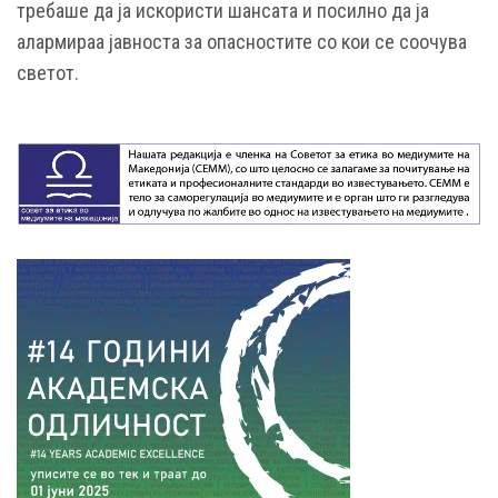
требаше да ја искористи шансата и посилно да ја
алармираа јавноста за опасностите со кои се соочува
светот.