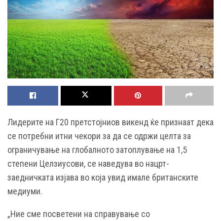
Лидерите на Г20 претстојниов викенд ќе признаат дека
се потребни итни чекори за да се одржи целта за
ограничување на глобалното затоплување на 1,5
степени Целзиусови, се наведува во нацрт-
заедничката изјава во која увид имале британските
медиуми.
„Ние сме посветени на справување со