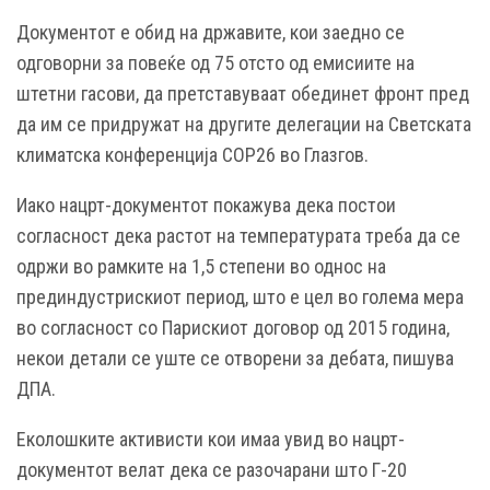
Документот е обид на државите, кои заедно се
одговорни за повеќе од 75 отсто од емисиите на
штетни гасови, да претставуваат обединет фронт пред
да им се придружат на другите делегации на Светската
климатска конференција COP26 во Глазгов.
Иако нацрт-документот покажува дека постои
согласност дека растот на температурата треба да се
одржи во рамките на 1,5 степени во однос на
прединдустрискиот период, што е цел во голема мера
во согласност со Парискиот договор од 2015 година,
некои детали се уште се отворени за дебата, пишува
ДПА.
Еколошките активисти кои имаа увид во нацрт-
документот велат дека се разочарани што Г-20