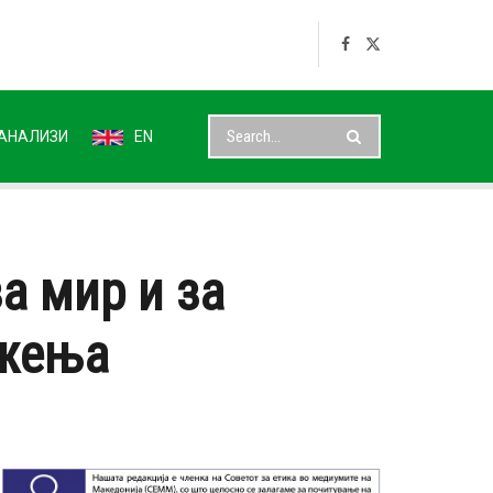
АНАЛИЗИ
EN
а мир и за
ижења