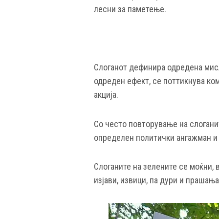
лесни за паметење.
Слоганот дефинира одредена мисла
одреден ефект, се поттикнува ком
акција.
Со често повторување на слогани
определен политички ангажман и
Слоганите на зелените се моќни, 
изјави, извици, па дури и прашања