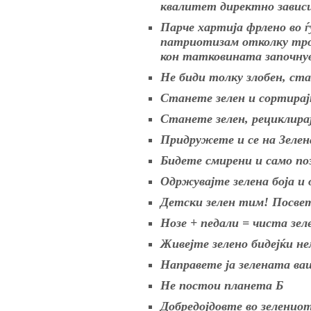
квалитет директно завис
Парче хартија фрлено во ѓ
патриотизам отколку троб
кон татковината започнува
Не биди толку злобен, ста
Станете зелен и сортирај
Станете зелен, рециклир
Придружете и се на Зелен
Бидете смирени и само по
Одржувајте зелена боја и
Детски зелен тим! Посве
Нозе + педали = чиста зеле
Живејте зелено бидејќи не
Направете ја зелената ваш
Не постои планета Б
Добредојдовте во зеленио