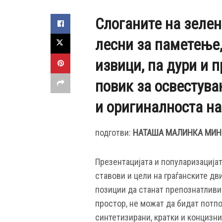
Слоганите на зелен
лесни за паметење,
извици, па дури и 
повик за освестува
и оригиналноста на
подготви:
НАТАША МАЛИНКА МИН
Презентацијата и популаризацијат
ставови и цели на граѓанските дв
позиции да станат препознатливи
простор, не можат да бидат потп
синтетизирани, кратки и концизни