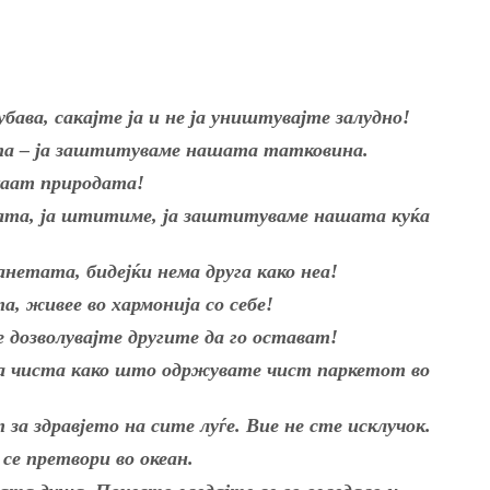
бава, сакајте ја и не ја уништувајте залудно!
а – ја заштитуваме нашата татковина.
каат природата!
дата, ја штитиме, ја заштитуваме нашата куќа
нетата, бидејќи нема друга како неа!
а, живее во хармонија со себе!
 дозволувајте другите да го остават!
на чиста како што одржувате чист паркетот во
за здравјето на сите луѓе. Вие не сте исклучок.
 се претвори во океан.