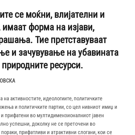
ите се моќни, влијателни и
 имаат форма на изјави,
прашања. Тие претставуваат
ње и зачувување на убавината
 природните ресурси.
ОВСКА
а на активностите, идеологиите, политичките
ижења и политичките партии, со цел нивниот имиџ и
 и прифатени во мултидимензионалниот јавен
олно успешни, доколку не се преточени во
 пораки, прифатливи и атрактивни слогани, кои се