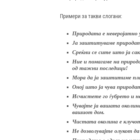
Примери за такви слогани:
Природата е неверојатно у
Ја заштитуваме природат
Среќни се сите што ја са
Ние и помагаме на приро
од тажни последици!
Мора да ја заштитиме пла
Оној што ја чува природат
Исчистете го ѓубрето и не
Чувајте ја вашата околи
вашиот дом.
Чистата околина е клучот 
Не дозволувајте олукот да