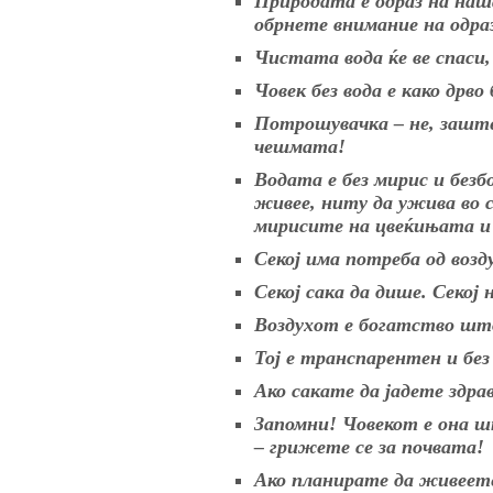
Природата е одраз на наша
обрнете внимание на одра
Чистата вода ќе ве спаси,
Човек без вода е како дрво 
Потрошувачка – не, заштед
чешмата!
Водата е без мирис и безб
живее, ниту да ужива во 
мирисите на цвеќињата и
Секој има потреба од возду
Секој сака да дише. Секој
Воздухот е богатство што
Тој е транспарентен и без
Ако сакате да јадете здра
Запомни! Човекот е она ш
– грижете се за почвата!
Ако планирате да живеете