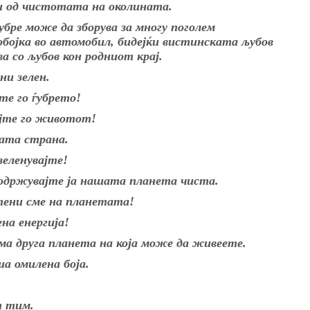
и од чистотата на околината.
убре може да зборува за многу поголем
ојка во автомобил, бидејќи вистинската љубов
 со љубов кон родниот крај.
ни зелен.
те го ѓубрето!
ајте го животот!
ата страна.
зеленувајте!
 одржувајте ја нашата планета чиста.
тени сме на планетата!
на енергија!
ма друга планета на која може да живеете.
а омилена боја.
т тим.