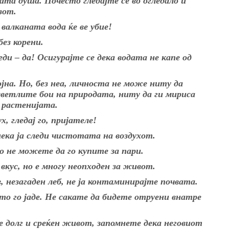
та душа. Почесто гледајте се во огледало и
зот.
 валканата вода ќе ве убие!
без корени.
и – да! Осигурајте се дека водата не капе од
ојна. Но, без неа, личноста не може ниту да
светлите бои на природата, ниту да ги мириса
 растенијата.
х, гледај го, пријателе!
 нека ја следи чистотата на воздухот.
 не можете да го купите за пари.
 вкус, но е многу неопходен за живот.
в, незагаден леб, не ја контаминирајте почвата.
то го јаде. Не сакате да бидете отруени внатре
 долг и среќен живот, запомнете дека неговиот