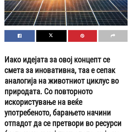
Иако идејата за овој концепт се
смета за иновативна, таа е сепак
аналогија на животниот циклус во
природата. Со повторното
искористување на веќе
употребеното, барањето начини
отпадот да се претвори во ресурси