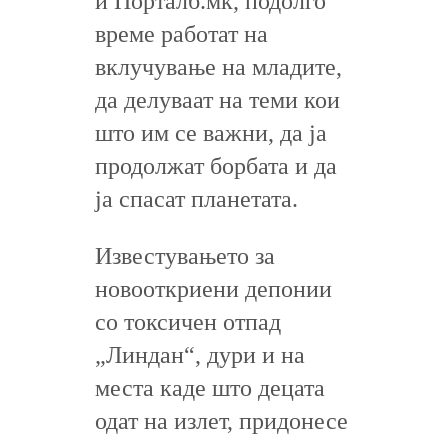
и Порталб.мк, подолго
време работат на
вклучување на младите,
да делуваат на теми кои
што им се важни, да ја
продолжат борбата и да
ја спасат планетата.
Известувањето за
новооткриени депонии
со токсичен отпад
„Линдан“, дури и на
места каде што децата
одат на излет, придонесе