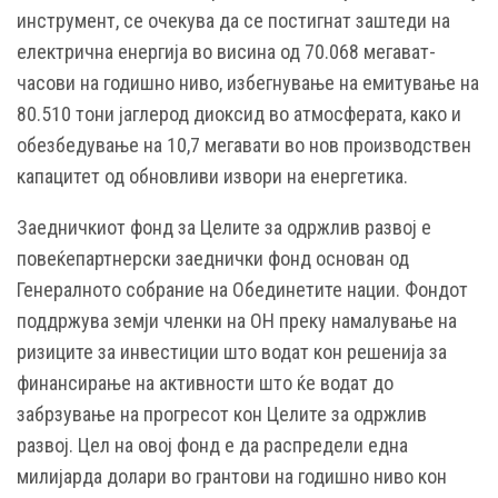
инструмент, се очекува да се постигнат заштеди на
електрична енергија во висина од 70.068 мегават-
часови на годишно ниво, избегнување на емитување на
80.510 тони јаглерод диоксид во атмосферата, како и
обезбедување на 10,7 мегавати во нов производствен
капацитет од обновливи извори на енергетика.
Заедничкиот фонд за Целите за одржлив развој е
повеќепартнерски заеднички фонд основан од
Генералното собрание на Обединетите нации. Фондот
поддржува земји членки на ОН преку намалување на
ризиците за инвестиции што водат кон решенија за
финансирање на активности што ќе водат до
забрзување на прогресот кон Целите за одржлив
развој. Цел на овој фонд е да распредели една
милијарда долари во грантови на годишно ниво кон