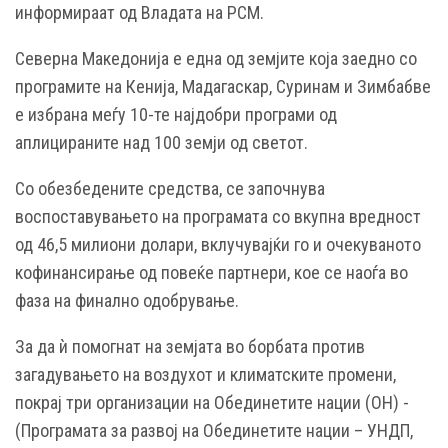
информираат од Владата на РСМ.
Северна Македонија е една од земјите која заедно со
програмите на Кенија, Мадагаскар, Суринам и Зимбабве
е избрана меѓу 10-те најдобри програми од
аплицираните над 100 земји од светот.
Со обезбедените средства, се започнува
воспоставувањето на програмата со вкупна вредност
од 46,5 милиони долари, вклучувајќи го и очекуваното
кофинансирање од повеќе партнери, кое се наоѓа во
фаза на финално одобрување.
За да ѝ помогнат на земјата во борбата против
загадувањето на воздухот и климатските промени,
покрај три организации на Обединетите нации (ОН) -
(Програмата за развој на Обединетите нации – УНДП,