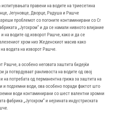
а испитувањата правени на водите на триесетина
инце, Јегуновце, Дворце, Радуша и Рашче
азреши проблемот со погоните контаминирани со Cr
абриката „Југохром“ и да се намали нивното влијание
 и на водите од изворот Рашче, како и да се
авлезениот хром низ Жеденскиот масив како
 на водата на изворот Рашче.
т Рашче, а особено неговата заштита бидејќи
и ја потврдуваат ранливоста на водите од овој
о и на потребата од перманентна грижа за заштита на
 и подземни води, ова особено поради фактот што
дземни води контаминирани со шест валентни хромни
ата фабрика „Југохром“ и нејзината индустриската
шче.