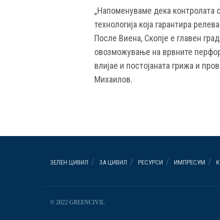
„Напоменуваме дека контролата с
технологија која гарантира релев
После Виена, Скопје е главен град
овозможување на врвните перфор
влијае и постојаната грижа и про
Михаилов.
ЗЕЛЕН ЦИВИЛ
ЗА ЦИВИЛ
РЕСУРСИ
ИМПРЕСУМ
К
© 2022 GREENCIVIL