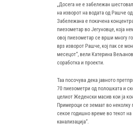
„Досега не е забележан шестовал
на изворот на водата од Рашче од
Забележана е покачена концентра
пиезометар во Јегуновце, која не
овој пиезометар се врши многу го
врз изворот Рашче, кој пак се мо
месецот“, вели Катерина Вељанов
соработка и проекти.
Таа посочува дека јавното претп
70 пиезометри од полошката и ск
целиот Жеденски масив кои ја ко
Примероци се земаат во неколку 
секое годишно време во текот на 
канализација“.