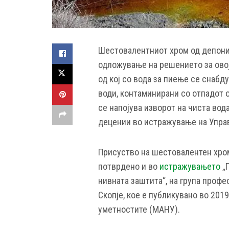
Шестовалентниот хром од депониј
одложување на решението за овој
од кој со вода за пиење се снаб
води, контаминирани со отпадот о
се напојува изворот на чиста вод
децении во истражување на Упра
Присуство на шестовалентен хром
потврдено и во
истражувањето
„П
нивната заштита“, на група проф
Скопје, кое е публикувано во 201
уметностите (МАНУ).