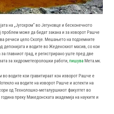
ата на „Југохром“ во Јегуновце и бесконечното
 проблем може да бидат закана и за изворот Рашче
дува речиси цело Скопје. Мешањето на подземните
д депонијата и водите во Жеденскиот масив, со кои
а за главниот град, е регистрирано уште пред две
вата за хидрометеоролошки работи,
пишува
Мета.мк.
 во водите кои гравитираат кон изворот Рашче е
отекло на водите на изворот Рашче и аспекти на
есори од Технолошко-металуршкиот факултет во
9 година преку Македонската академија на науките и