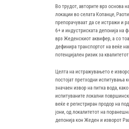
Во трудот, авторите врз основа н
локации во селата Копанце, Раот
препорачуваат да се истражи и р
6+ и индустриската депонија на ф
врз Жеденскиот аквифер, а со тоа
дефинира транспортот на веќе н
потенцијален ризик за квалитетот
Целта на истражувањето е изворо
постојат претходни испитувања ко
значаен извор на питка вода, как
испитуваните локални површински
веќе е регистриран продор на по
јони, од локалитетот на поранешн
депонија кон Жеден и изворот Ра