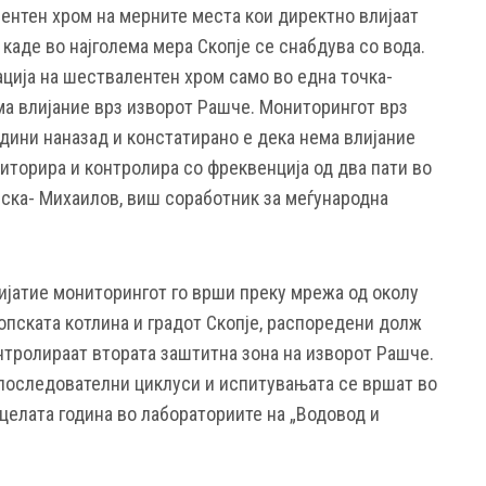
ентен хром на мерните места кои директно влијаат
 каде во најголема мера Скопје се снабдува со вода.
ција на шествалентен хром само во една точка-
ма влијание врз изворот Рашче. Мониторингот врз
дини наназад и констатирано е дека нема влијание
ниторира и контролира со фреквенција од два пати во
ска- Михаилов, виш соработник за меѓународна
ријатие мониторингот го врши преку мрежа од околу
опската котлина и градот Скопје, распоредени долж
нтролираат втората заштитна зона на изворот Рашче.
последователни циклуси и испитувањата се вршат во
целата година во лабораториите на „Водовод и