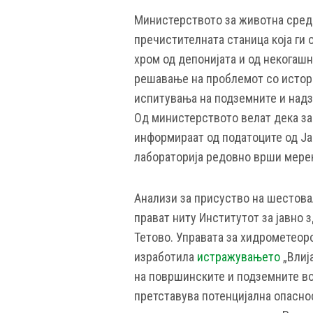
Министерството за животна среди
пречистителната станица која ги
хром од депонијата и од некогашн
решавање на проблемот со истор
испитувања на подземните и надз
Од министерството велат дека за 
информираат од податоците од Јав
лабораторија редовно врши мере
Анализи за присуство на шестовал
прават ниту Институтот за јавно з
Тетово. Управата за хидрометеоро
изработила
истражувањето
„Влиј
на површинските и подземните во
претставува потенцијална опасно