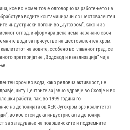
на, кое во моментов е одговорно за работењето на
 обработува водите контаминирани со шестовалентен
ите индустриски погони во „Југохром“, како и за
искиот отпад, информира дека нема нарачано свои
емните води за присуство на шестовалентен хром.
квалитетот на водите, особено во главниот град, се
ното претпријатие „Водовод и канализација“ чија
ње.
ентен хром во вода, како редовна активност, не
дравје, ниту Центрите за јавно здравје во Скопје и во
лошки работи, пак, во 1999 година го
ание на депонијата од ХЕК Југохром врз квалитетот
ди“, во кое стои дека индустриската депонија
ст за загадување на површинските и подземните