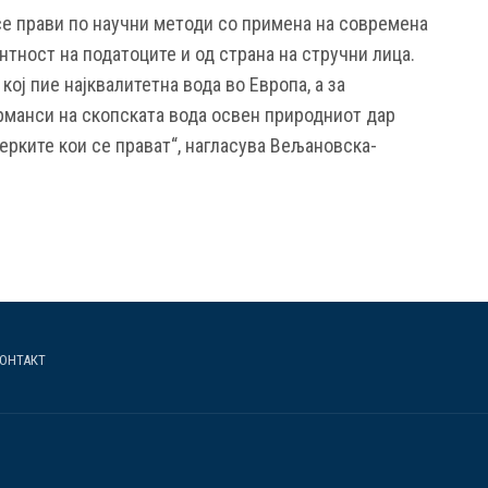
е прави по научни методи со примена на современа
антност на податоците и од страна на стручни лица.
 кој пие најквалитетна вода во Европа, а за
манси на скопската вода освен природниот дар
верките кои се прават“, нагласува Вељановска-
ОНТАКТ