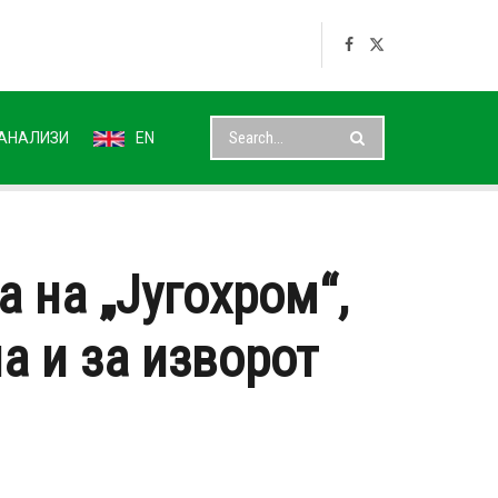
АНАЛИЗИ
EN
 на „Југохром“,
а и за изворот