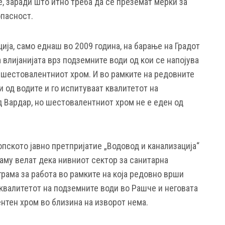
, заради што итно треба да се преземат мерки за
опасност.
ција, само еднаш во 2009 година, на барање на Градот
 влијанијата врз подземните води од кои се напојува
л шестовалентниот хром. И во рамките на редовните
 од водите и го испитуваат квалитетот на
д Вардар, но шестовалентниот хром не е еден од
пското јавно претпријатие „Водовод и канализација“
таму велат дека нивниот сектор за санитарна
рама за работа во рамките на која редовно врши
 квалитетот на подземните води во Рашче и неговата
ентен хром во близина на изворот нема.