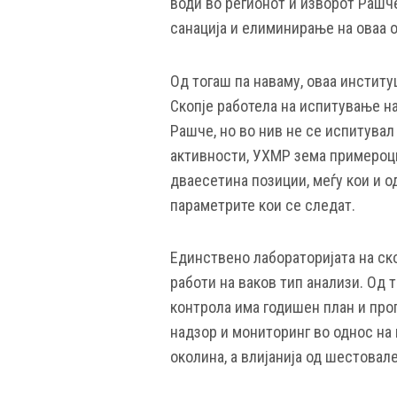
води во регионот и изворот Рашче
санација и елиминирање на оваа 
Од тогаш па наваму, оваа институ
Скопје работела на испитување на
Рашче, но во нив не се испитува
активности, УХМР зема примероци
дваесетина позиции, меѓу кои и о
параметрите кои се следат.
Единствено лабораторијата на ско
работи на ваков тип анализи. Од 
контрола има годишен план и прог
надзор и мониторинг во однос на
околина, а влијанија од шестовал